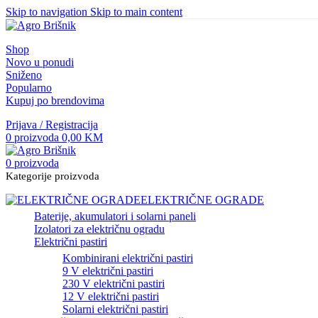
Skip to navigation
Skip to main content
Shop
Novo u ponudi
Sniženo
Popularno
Kupuj po brendovima
Prijava / Registracija
0
proizvoda
0,00
KM
0
proizvoda
Kategorije proizvoda
ELEKTRIČNE OGRADE
Baterije, akumulatori i solarni paneli
Izolatori za električnu ogradu
Električni pastiri
Kombinirani električni pastiri
9 V električni pastiri
230 V električni pastiri
12 V električni pastiri
Solarni električni pastiri