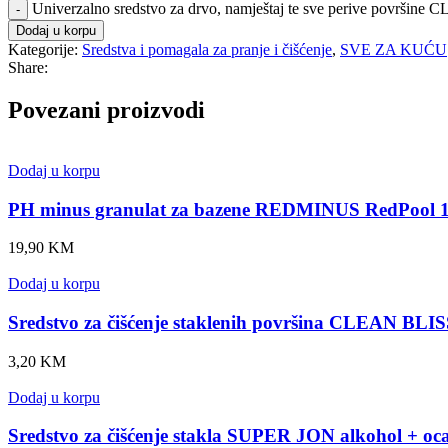
Univerzalno sredstvo za drvo, namještaj te sve perive površi
Dodaj u korpu
Kategorije:
Sredstva i pomagala za pranje i čišćenje
,
SVE ZA KUĆU
Share:
Povezani proizvodi
Dodaj u korpu
PH minus granulat za bazene REDMINUS RedPool 1
19,90
KM
Dodaj u korpu
Sredstvo za čišćenje staklenih površina CLEAN BLIS
3,20
KM
Dodaj u korpu
Sredstvo za čišćenje stakla SUPER JON alkohol + oc