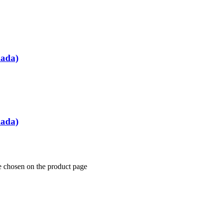
mada)
mada)
e chosen on the product page