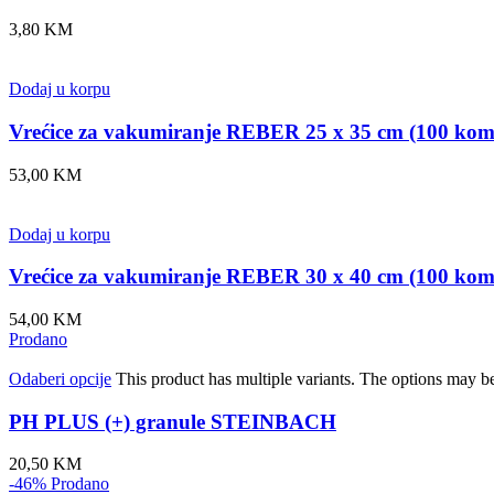
3,80
KM
Dodaj u korpu
Vrećice za vakumiranje REBER 25 x 35 cm (100 ko
53,00
KM
Dodaj u korpu
Vrećice za vakumiranje REBER 30 x 40 cm (100 ko
54,00
KM
Prodano
Odaberi opcije
This product has multiple variants. The options may b
PH PLUS (+) granule STEINBACH
20,50
KM
-46%
Prodano