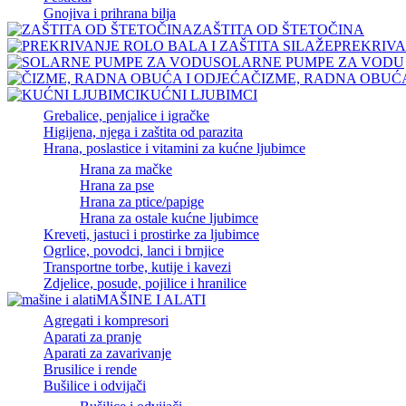
Gnojiva i prihrana bilja
ZAŠTITA OD ŠTETOČINA
PREKRIVA
SOLARNE PUMPE ZA VODU
ČIZME, RADNA OBUĆA
KUĆNI LJUBIMCI
Grebalice, penjalice i igračke
Higijena, njega i zaštita od parazita
Hrana, poslastice i vitamini za kućne ljubimce
Hrana za mačke
Hrana za pse
Hrana za ptice/papige
Hrana za ostale kućne ljubimce
Kreveti, jastuci i prostirke za ljubimce
Ogrlice, povodci, lanci i brnjice
Transportne torbe, kutije i kavezi
Zdjelice, posude, pojilice i hranilice
MAŠINE I ALATI
Agregati i kompresori
Aparati za pranje
Aparati za zavarivanje
Brusilice i rende
Bušilice i odvijači