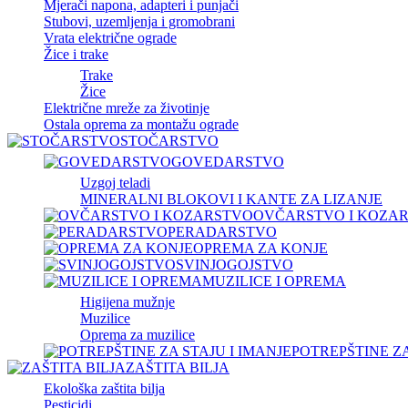
Mjerači napona, adapteri i punjači
Stubovi, uzemljenja i gromobrani
Vrata električne ograde
Žice i trake
Trake
Žice
Električne mreže za životinje
Ostala oprema za montažu ograde
STOČARSTVO
GOVEDARSTVO
Uzgoj teladi
MINERALNI BLOKOVI I KANTE ZA LIZANJE
OVČARSTVO I KOZA
PERADARSTVO
OPREMA ZA KONJE
SVINJOGOJSTVO
MUZILICE I OPREMA
Higijena mužnje
Muzilice
Oprema za muzilice
POTREPŠTINE ZA
ZAŠTITA BILJA
Ekološka zaštita bilja
Pesticidi