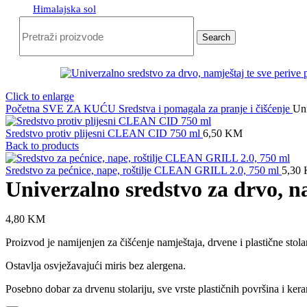
Himalajska sol
Search
Click to enlarge
Početna
SVE ZA KUĆU
Sredstva i pomagala za pranje i čišćenje
Un
Sredstvo protiv plijesni CLEAN CID 750 ml
6,50
KM
Back to products
Sredstvo za pećnice, nape, roštilje CLEAN GRILL 2.0, 750 ml
5,30
Univerzalno sredstvo za drvo,
4,80
KM
Proizvod je namijenjen za čišćenje namještaja, drvene i plastične stol
Ostavlja osvježavajući miris bez alergena.
Posebno dobar za drvenu stolariju, sve vrste plastičnih površina i ke