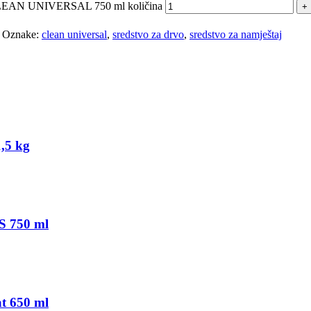
ne CLEAN UNIVERSAL 750 ml količina
Oznake:
clean universal
,
sredstvo za drvo
,
sredstvo za namještaj
,5 kg
S 750 ml
at 650 ml