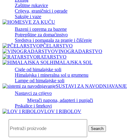
Zaštitne rukavice
Crijeva, graničnici i ograde
Saksije i vaze
SVE ZA KUĆU
Bazeni i oprema za bazene
Potrepštine za domaćinstvo
Sredstva i pomagala za pranje i čišćenje
PČELARSTVO
VINOGRADARSTVO
RATARSTVO
HIMALAJSKA SOL
Cigle od himalajske soli
Himalajska i mineralna sol u grumenu
Lampe od himalajske soli
SUSTAVI ZA NAVODNJAVANJE
Nastavci za crijevo
Mjerači napona, adapteri i punjači
Prskalice i šmrkovi
LOV I RIBOLOV
Search