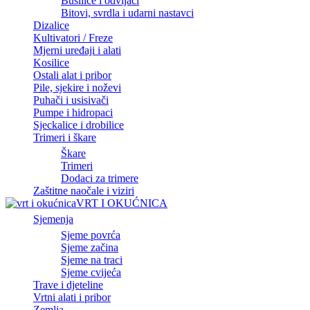
Bušilice i odvijači
Bitovi, svrdla i udarni nastavci
Dizalice
Kultivatori / Freze
Mjerni uređaji i alati
Kosilice
Ostali alat i pribor
Pile, sjekire i noževi
Puhači i usisivači
Pumpe i hidropaci
Sjeckalice i drobilice
Trimeri i škare
Škare
Trimeri
Dodaci za trimere
Zaštitne naočale i viziri
VRT I OKUĆNICA
Sjemenja
Sjeme povrća
Sjeme začina
Sjeme na traci
Sjeme cvijeća
Trave i djeteline
Vrtni alati i pribor
Zemlja