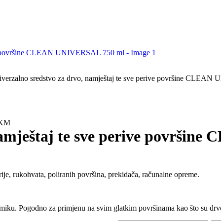
iverzalno sredstvo za drvo, namještaj te sve perive površine CLE
KM
 namještaj te sve perive površ
arije, rukohvata, poliranih površina, prekidača, računalne opreme.
ramiku. Pogodno za primjenu na svim glatkim površinama kao što su drvo,