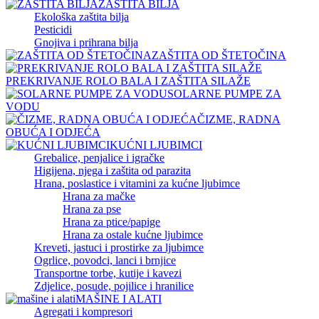
ZAŠTITA BILJA
Ekološka zaštita bilja
Pesticidi
Gnojiva i prihrana bilja
ZAŠTITA OD ŠTETOČINA
PREKRIVANJE ROLO BALA I ZAŠTITA SILAŽE
SOLARNE PUMPE ZA
VODU
ČIZME, RADNA
OBUĆA I ODJEĆA
KUĆNI LJUBIMCI
Grebalice, penjalice i igračke
Higijena, njega i zaštita od parazita
Hrana, poslastice i vitamini za kućne ljubimce
Hrana za mačke
Hrana za pse
Hrana za ptice/papige
Hrana za ostale kućne ljubimce
Kreveti, jastuci i prostirke za ljubimce
Ogrlice, povodci, lanci i brnjice
Transportne torbe, kutije i kavezi
Zdjelice, posude, pojilice i hranilice
MAŠINE I ALATI
Agregati i kompresori