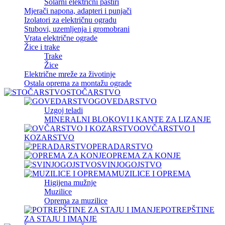
Solarni električni pastiri
Mjerači napona, adapteri i punjači
Izolatori za električnu ogradu
Stubovi, uzemljenja i gromobrani
Vrata električne ograde
Žice i trake
Trake
Žice
Električne mreže za životinje
Ostala oprema za montažu ograde
STOČARSTVO
GOVEDARSTVO
Uzgoj teladi
MINERALNI BLOKOVI I KANTE ZA LIZANJE
OVČARSTVO I
KOZARSTVO
PERADARSTVO
OPREMA ZA KONJE
SVINJOGOJSTVO
MUZILICE I OPREMA
Higijena mužnje
Muzilice
Oprema za muzilice
POTREPŠTINE
ZA STAJU I IMANJE