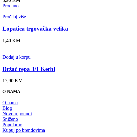
8,90
KM
Prodano
Pročitaj više
Lopatica trgovačka velika
1,40
KM
Dodaj u korpu
Držač repa 3/1 Kerbl
17,90
KM
O NAMA
O nama
Blog
Novo u ponudi
Sniženo
Popularno
Kupuj po brendovima