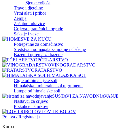
Sjeme cvijeća
Trave i djeteline
Vrtni alati i pribor
Zemlja
Zaštitne rukavice
Crijeva, graničnici i ograde
Saksije i vaze
SVE ZA KUĆU
Potrepštine za domaćinstvo
Sredstva i pomagala za pranje i čišćenje
Bazeni i oprema za bazene
PČELARSTVO
VINOGRADARSTVO
RATARSTVO
HIMALAJSKA SOL
Cigle od himalajske soli
Himalajska i mineralna sol u grumenu
Lampe od himalajske soli
SUSTAVI ZA NAVODNJAVANJE
Nastavci za crijevo
Prskalice i šmrkovi
LOV I RIBOLOV
Prijava / Registracija
Korpa