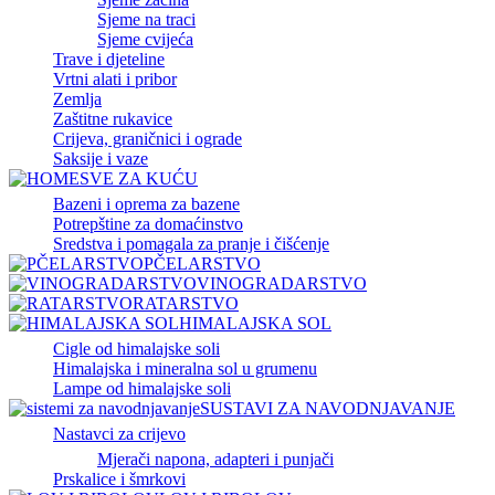
Sjeme na traci
Sjeme cvijeća
Trave i djeteline
Vrtni alati i pribor
Zemlja
Zaštitne rukavice
Crijeva, graničnici i ograde
Saksije i vaze
SVE ZA KUĆU
Bazeni i oprema za bazene
Potrepštine za domaćinstvo
Sredstva i pomagala za pranje i čišćenje
PČELARSTVO
VINOGRADARSTVO
RATARSTVO
HIMALAJSKA SOL
Cigle od himalajske soli
Himalajska i mineralna sol u grumenu
Lampe od himalajske soli
SUSTAVI ZA NAVODNJAVANJE
Nastavci za crijevo
Mjerači napona, adapteri i punjači
Prskalice i šmrkovi