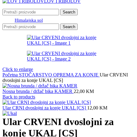
LOV I RIBOLOV
Search
Himalajska sol
Search
Click to enlarge
Početna
STOČARSTVO
OPREMA ZA KONJE
Ular CRVENI
dvoslojni za konje UKAL [CS]
Nosna brunda / držač bika KAMER
22,00
KM
Back to products
Ular CRNI dvoslojni za konje UKAL [CS]
12,00
KM
Ular CRVENI dvoslojni za
konje UKAL [CS]