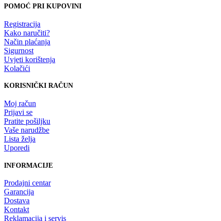
POMOĆ PRI KUPOVINI
Registracija
Kako naručiti?
Način plaćanja
Sigurnost
Uvjeti korištenja
Kolačići
KORISNIČKI RAČUN
Moj račun
Prijavi se
Pratite pošiljku
Vaše narudžbe
Lista želja
Uporedi
INFORMACIJE
Prodajni centar
Garancija
Dostava
Kontakt
Reklamacija i servis