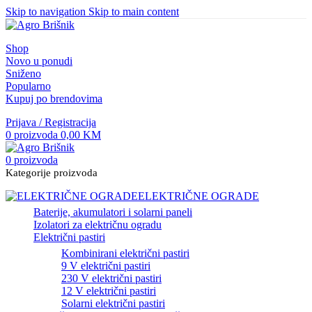
Skip to navigation
Skip to main content
Shop
Novo u ponudi
Sniženo
Popularno
Kupuj po brendovima
Prijava / Registracija
0
proizvoda
0,00
KM
0
proizvoda
Kategorije proizvoda
ELEKTRIČNE OGRADE
Baterije, akumulatori i solarni paneli
Izolatori za električnu ogradu
Električni pastiri
Kombinirani električni pastiri
9 V električni pastiri
230 V električni pastiri
12 V električni pastiri
Solarni električni pastiri