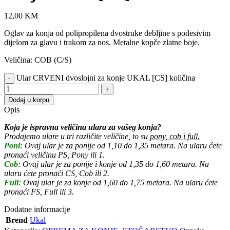
12,00
KM
Oglav za konja od polipropilena dvostruke debljine s podesivim
dijelom za glavu i trakom za nos. Metalne kopče zlatne boje.
Veličina: COB (C/S)
Ular CRVENI dvoslojni za konje UKAL [CS] količina
Dodaj u korpu
Opis
Koja je ispravna veličina ulara za vašeg konja?
Prodajemo ulare u tri različite veličine, to su
pony, cob i full.
Poni
: Ovaj ular je za ponije od 1,10 do 1,35 metara. Na ularu ćete
pronaći veličinu PS, Pony ili 1.
Cob
: Ovaj ular je za ponije i konje od 1,35 do 1,60 metara. Na
ularu ćete pronaći CS, Cob ili 2.
Full
: Ovaj ular je za konje od 1,60 do 1,75 metara. Na ularu ćete
pronaći FS, Full ili 3.
Dodatne informacije
Brend
Ukal