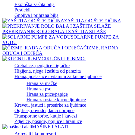
Ekološka zaštita bilja
Pesticidi
Gnojiva i prihrana bilja
ZAŠTITA OD ŠTETOČINA
PREKRIVANJE ROLO BALA I ZAŠTITA SILAŽE
SOLARNE PUMPE ZA
VODU
ČIZME, RADNA
OBUĆA I ODJEĆA
KUĆNI LJUBIMCI
Grebalice, penjalice i igračke
Higijena, njega i zaštita od parazita
Hrana, poslastice i vitamini za kućne ljubimce
Hrana za mačke
Hrana za pse
Hrana za ptice/papige
Hrana za ostale kućne ljubimce
Kreveti, jastuci i prostirke za ljubimce
Ogrlice, povodci, lanci i brnjice
Transportne torbe, kutije i kavezi
Zdjelice, posude, pojilice i hranilice
MAŠINE I ALATI
Agregati i kompresori