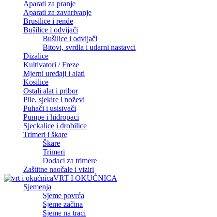
Aparati za pranje
Aparati za zavarivanje
Brusilice i rende
Bušilice i odvijači
Bušilice i odvijači
Bitovi, svrdla i udarni nastavci
Dizalice
Kultivatori / Freze
Mjerni uređaji i alati
Kosilice
Ostali alat i pribor
Pile, sjekire i noževi
Puhači i usisivači
Pumpe i hidropaci
Sjeckalice i drobilice
Trimeri i škare
Škare
Trimeri
Dodaci za trimere
Zaštitne naočale i viziri
VRT I OKUĆNICA
Sjemenja
Sjeme povrća
Sjeme začina
Sjeme na traci