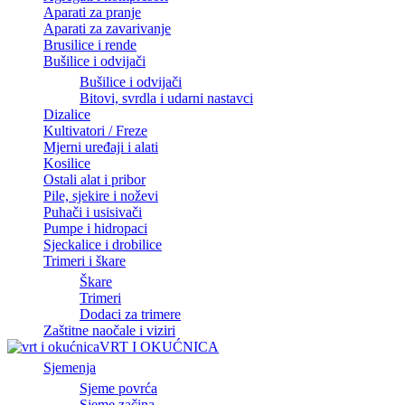
Aparati za pranje
Aparati za zavarivanje
Brusilice i rende
Bušilice i odvijači
Bušilice i odvijači
Bitovi, svrdla i udarni nastavci
Dizalice
Kultivatori / Freze
Mjerni uređaji i alati
Kosilice
Ostali alat i pribor
Pile, sjekire i noževi
Puhači i usisivači
Pumpe i hidropaci
Sjeckalice i drobilice
Trimeri i škare
Škare
Trimeri
Dodaci za trimere
Zaštitne naočale i viziri
VRT I OKUĆNICA
Sjemenja
Sjeme povrća
Sjeme začina