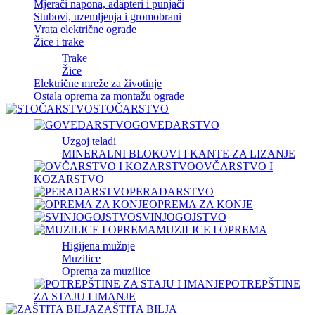
Mjerači napona, adapteri i punjači
Stubovi, uzemljenja i gromobrani
Vrata električne ograde
Žice i trake
Trake
Žice
Električne mreže za životinje
Ostala oprema za montažu ograde
STOČARSTVO
GOVEDARSTVO
Uzgoj teladi
MINERALNI BLOKOVI I KANTE ZA LIZANJE
OVČARSTVO I
KOZARSTVO
PERADARSTVO
OPREMA ZA KONJE
SVINJOGOJSTVO
MUZILICE I OPREMA
Higijena mužnje
Muzilice
Oprema za muzilice
POTREPŠTINE
ZA STAJU I IMANJE
ZAŠTITA BILJA