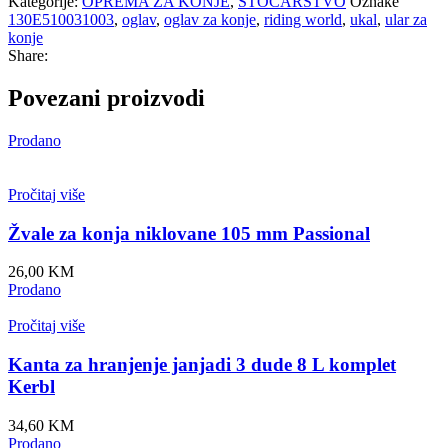
Kategorije:
OPREMA ZA KONJE
,
STOČARSTVO
Oznake
130E510031003
,
oglav
,
oglav za konje
,
riding world
,
ukal
,
ular za
konje
Share:
Povezani proizvodi
Prodano
Pročitaj više
Žvale za konja niklovane 105 mm Passional
26,00
KM
Prodano
Pročitaj više
Kanta za hranjenje janjadi 3 dude 8 L komplet
Kerbl
34,60
KM
Prodano