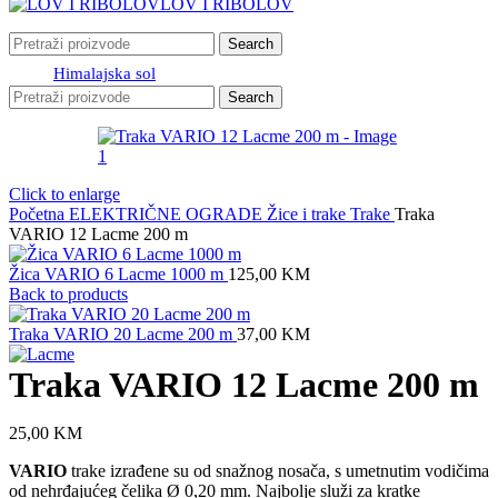
LOV I RIBOLOV
Search
Himalajska sol
Search
Click to enlarge
Početna
ELEKTRIČNE OGRADE
Žice i trake
Trake
Traka
VARIO 12 Lacme 200 m
Žica VARIO 6 Lacme 1000 m
125,00
KM
Back to products
Traka VARIO 20 Lacme 200 m
37,00
KM
Traka VARIO 12 Lacme 200 m
25,00
KM
VARIO
trake izrađene su od snažnog nosača, s umetnutim vodičima
od nehrđajućeg čelika Ø 0,20 mm. Najbolje služi za kratke