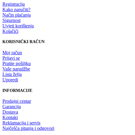
Registracija
Kako naručiti?
Način plaćanja
Sigurnost
Uvjeti korištenja
Kolačići
KORISNIČKI RAČUN
Moj račun
Prijavi se
Pratite pošiljku
Vaše narudžbe
Lista želja
Uporedi
INFORMACIJE
Prodajni centar
Garancija
Dostava
Kontakt
Reklamacija i servis
Najčešća pitanja i odgovori