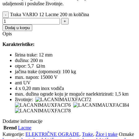
udaljenosti i poslušne životinje.
Traka VARIO 12 Lacme 200 m količina
Dodaj u korpu
Opis
Karakteristike:
širina trake: 12 mm
dužina: 200 m
otpor: 5,7 Ω/m
jačina trake (otpornost): 100 kg
max. napon: 15000 V
anti UV
4 x 0,20 mm inox vodiča
max. dužina ograde koju je moguće naelektrizirati: 1,5 km
životinje:
Dodatne informacije
Brend
Lacme
Kategorije:
ELEKTRIČNE OGRADE
,
Trake
,
Žice i trake
Oznake