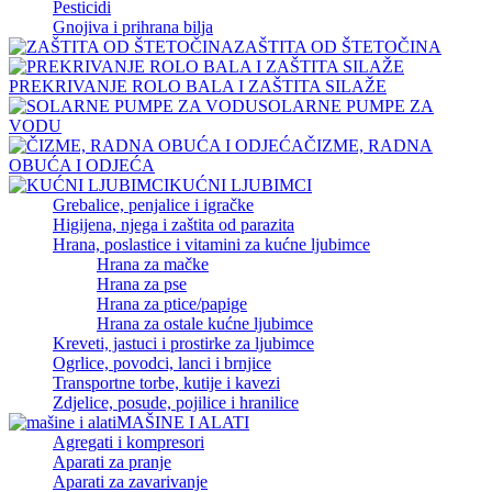
Pesticidi
Gnojiva i prihrana bilja
ZAŠTITA OD ŠTETOČINA
PREKRIVANJE ROLO BALA I ZAŠTITA SILAŽE
SOLARNE PUMPE ZA
VODU
ČIZME, RADNA
OBUĆA I ODJEĆA
KUĆNI LJUBIMCI
Grebalice, penjalice i igračke
Higijena, njega i zaštita od parazita
Hrana, poslastice i vitamini za kućne ljubimce
Hrana za mačke
Hrana za pse
Hrana za ptice/papige
Hrana za ostale kućne ljubimce
Kreveti, jastuci i prostirke za ljubimce
Ogrlice, povodci, lanci i brnjice
Transportne torbe, kutije i kavezi
Zdjelice, posude, pojilice i hranilice
MAŠINE I ALATI
Agregati i kompresori
Aparati za pranje
Aparati za zavarivanje