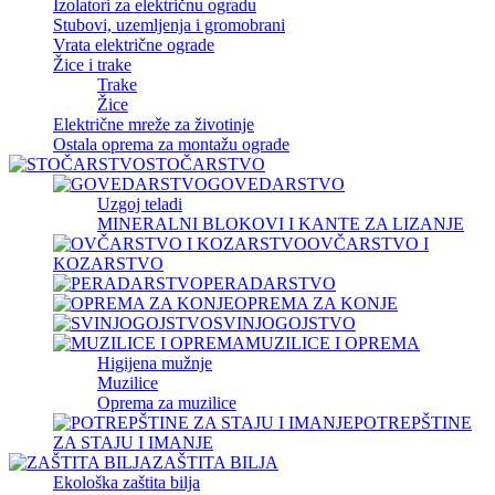
Izolatori za električnu ogradu
Stubovi, uzemljenja i gromobrani
Vrata električne ograde
Žice i trake
Trake
Žice
Električne mreže za životinje
Ostala oprema za montažu ograde
STOČARSTVO
GOVEDARSTVO
Uzgoj teladi
MINERALNI BLOKOVI I KANTE ZA LIZANJE
OVČARSTVO I
KOZARSTVO
PERADARSTVO
OPREMA ZA KONJE
SVINJOGOJSTVO
MUZILICE I OPREMA
Higijena mužnje
Muzilice
Oprema za muzilice
POTREPŠTINE
ZA STAJU I IMANJE
ZAŠTITA BILJA
Ekološka zaštita bilja