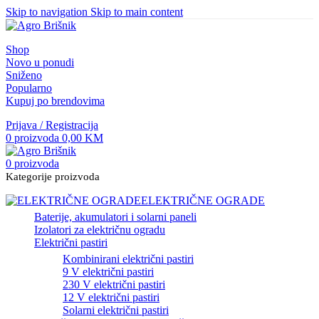
Skip to navigation
Skip to main content
Shop
Novo u ponudi
Sniženo
Popularno
Kupuj po brendovima
Prijava / Registracija
0
proizvoda
0,00
KM
0
proizvoda
Kategorije proizvoda
ELEKTRIČNE OGRADE
Baterije, akumulatori i solarni paneli
Izolatori za električnu ogradu
Električni pastiri
Kombinirani električni pastiri
9 V električni pastiri
230 V električni pastiri
12 V električni pastiri
Solarni električni pastiri