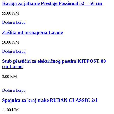
Kaciga za jahanje Prestige Passional 52 – 56 cm
99,00
KM
Dodaj u korpu
Zaštita od prenapona Lacme
50,00
KM
Dodaj u korpu
Stub plastični za električnog pastira KITPOST 80
cm Lacme
3,00
KM
Dodaj u korpu
Spojnica za kraj trake RUBAN CLASSIC 2/1
11,00
KM