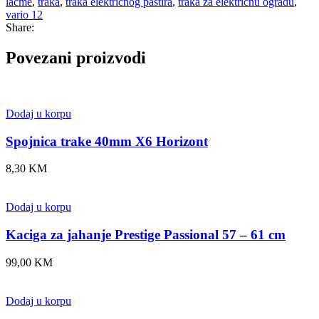
lacme
,
traka
,
traka električnog pastira
,
traka za električnu ogradu
,
vario 12
Share:
Povezani proizvodi
Dodaj u korpu
Spojnica trake 40mm X6 Horizont
8,30
KM
Dodaj u korpu
Kaciga za jahanje Prestige Passional 57 – 61 cm
99,00
KM
Dodaj u korpu