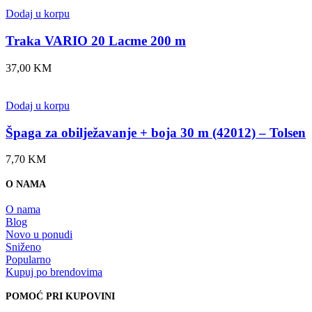
Dodaj u korpu
Traka VARIO 20 Lacme 200 m
37,00
KM
Dodaj u korpu
Špaga za obilježavanje + boja 30 m (42012) – Tolsen
7,70
KM
O NAMA
O nama
Blog
Novo u ponudi
Sniženo
Popularno
Kupuj po brendovima
POMOĆ PRI KUPOVINI