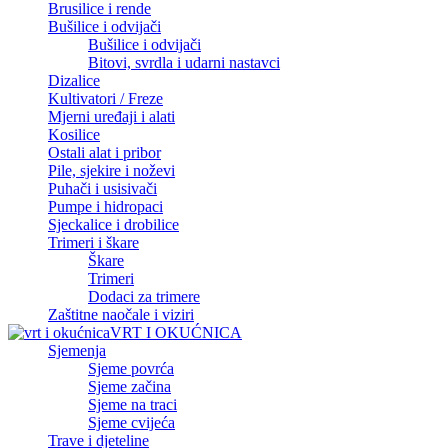
Brusilice i rende
Bušilice i odvijači
Bušilice i odvijači
Bitovi, svrdla i udarni nastavci
Dizalice
Kultivatori / Freze
Mjerni uređaji i alati
Kosilice
Ostali alat i pribor
Pile, sjekire i noževi
Puhači i usisivači
Pumpe i hidropaci
Sjeckalice i drobilice
Trimeri i škare
Škare
Trimeri
Dodaci za trimere
Zaštitne naočale i viziri
VRT I OKUĆNICA
Sjemenja
Sjeme povrća
Sjeme začina
Sjeme na traci
Sjeme cvijeća
Trave i djeteline