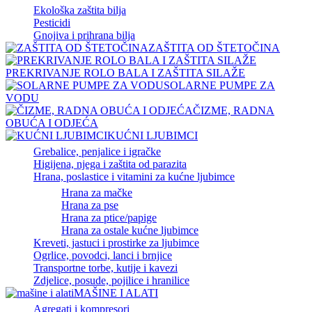
Ekološka zaštita bilja
Pesticidi
Gnojiva i prihrana bilja
ZAŠTITA OD ŠTETOČINA
PREKRIVANJE ROLO BALA I ZAŠTITA SILAŽE
SOLARNE PUMPE ZA
VODU
ČIZME, RADNA
OBUĆA I ODJEĆA
KUĆNI LJUBIMCI
Grebalice, penjalice i igračke
Higijena, njega i zaštita od parazita
Hrana, poslastice i vitamini za kućne ljubimce
Hrana za mačke
Hrana za pse
Hrana za ptice/papige
Hrana za ostale kućne ljubimce
Kreveti, jastuci i prostirke za ljubimce
Ogrlice, povodci, lanci i brnjice
Transportne torbe, kutije i kavezi
Zdjelice, posude, pojilice i hranilice
MAŠINE I ALATI
Agregati i kompresori