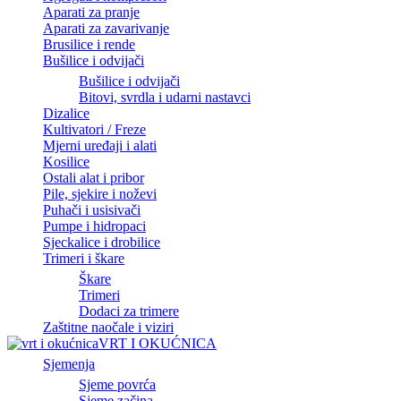
Aparati za pranje
Aparati za zavarivanje
Brusilice i rende
Bušilice i odvijači
Bušilice i odvijači
Bitovi, svrdla i udarni nastavci
Dizalice
Kultivatori / Freze
Mjerni uređaji i alati
Kosilice
Ostali alat i pribor
Pile, sjekire i noževi
Puhači i usisivači
Pumpe i hidropaci
Sjeckalice i drobilice
Trimeri i škare
Škare
Trimeri
Dodaci za trimere
Zaštitne naočale i viziri
VRT I OKUĆNICA
Sjemenja
Sjeme povrća
Sjeme začina