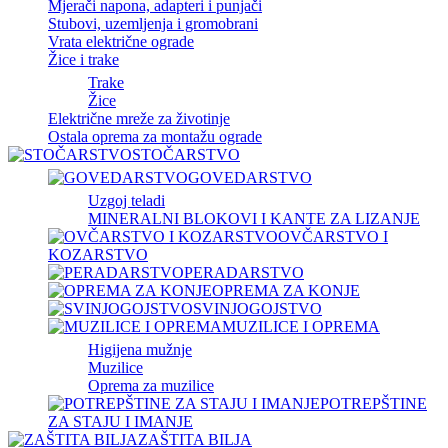
Mjerači napona, adapteri i punjači
Stubovi, uzemljenja i gromobrani
Vrata električne ograde
Žice i trake
Trake
Žice
Električne mreže za životinje
Ostala oprema za montažu ograde
STOČARSTVO
GOVEDARSTVO
Uzgoj teladi
MINERALNI BLOKOVI I KANTE ZA LIZANJE
OVČARSTVO I
KOZARSTVO
PERADARSTVO
OPREMA ZA KONJE
SVINJOGOJSTVO
MUZILICE I OPREMA
Higijena mužnje
Muzilice
Oprema za muzilice
POTREPŠTINE
ZA STAJU I IMANJE
ZAŠTITA BILJA