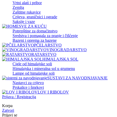
Vrtni alati i pribor
Zemlja
Zaštitne rukavice
Crijeva, graničnici i ograde
Saksije i vaze
SVE ZA KUĆU
Potrepštine za domaćinstvo
Sredstva i pomagala za pranje i čišćenje
Bazeni i oprema za bazene
PČELARSTVO
VINOGRADARSTVO
RATARSTVO
HIMALAJSKA SOL
Cigle od himalajske soli
Himalajska i mineralna sol u grumenu
Lampe od himalajske soli
SUSTAVI ZA NAVODNJAVANJE
Nastavci za crijevo
Prskalice i šmrkovi
LOV I RIBOLOV
Prijava / Registracija
Korpa
Zatvori
Prijavi se