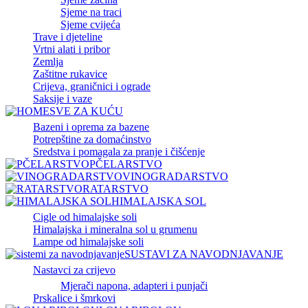
Sjeme na traci
Sjeme cvijeća
Trave i djeteline
Vrtni alati i pribor
Zemlja
Zaštitne rukavice
Crijeva, graničnici i ograde
Saksije i vaze
SVE ZA KUĆU
Bazeni i oprema za bazene
Potrepštine za domaćinstvo
Sredstva i pomagala za pranje i čišćenje
PČELARSTVO
VINOGRADARSTVO
RATARSTVO
HIMALAJSKA SOL
Cigle od himalajske soli
Himalajska i mineralna sol u grumenu
Lampe od himalajske soli
SUSTAVI ZA NAVODNJAVANJE
Nastavci za crijevo
Mjerači napona, adapteri i punjači
Prskalice i šmrkovi