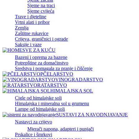
Sjeme na traci
Sjeme cvijeća
Trave i djeteline
Vrtni alati i pribor
Zemlja
Zaštitne rukavice
Crijeva, graničnici i ograde
Saksije i vaze
SVE ZA KUĆU
Bazeni i oprema za bazene
Potrepštine za domaćinstvo
Sredstva i pomagala za pranje i čišćenje
PČELARSTVO
VINOGRADARSTVO
RATARSTVO
HIMALAJSKA SOL
Cigle od himalajske soli
Himalajska i mineralna sol u grumenu
Lampe od himalajske soli
SUSTAVI ZA NAVODNJAVANJE
Nastavci za crijevo
Mjerači napona, adapteri i punjači
Prskalice i šmrkovi