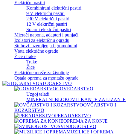
Električni pastiri
Kombinirani električni pastiri
9 V električni pastiri
230 V električni pastiri
12 V električni pastiri
Solarni električni pastiri
Mjerači napona, adapteri i punjači
Izolatori za električnu ogradu
Stubovi, uzemljenja i gromobrani
Vrata električne ograde
Žice i trake
Trake
Žice
Električne mreže za životinje
Ostala oprema za montažu ograde
STOČARSTVO
GOVEDARSTVO
Uzgoj teladi
MINERALNI BLOKOVI I KANTE ZA LIZANJE
OVČARSTVO I
KOZARSTVO
PERADARSTVO
OPREMA ZA KONJE
SVINJOGOJSTVO
MUZILICE I OPREMA