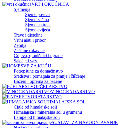
VRT I OKUĆNICA
Sjemenja
Sjeme povrća
Sjeme začina
Sjeme na traci
Sjeme cvijeća
Trave i djeteline
Vrtni alati i pribor
Zemlja
Zaštitne rukavice
Crijeva, graničnici i ograde
Saksije i vaze
SVE ZA KUĆU
Potrepštine za domaćinstvo
Sredstva i pomagala za pranje i čišćenje
Bazeni i oprema za bazene
PČELARSTVO
VINOGRADARSTVO
RATARSTVO
HIMALAJSKA SOL
Cigle od himalajske soli
Himalajska i mineralna sol u grumenu
Lampe od himalajske soli
SUSTAVI ZA NAVODNJAVANJE
Nastavci za crijevo