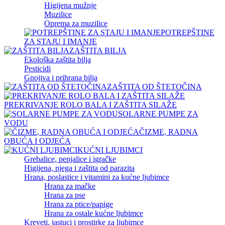
Higijena mužnje
Muzilice
Oprema za muzilice
POTREPŠTINE
ZA STAJU I IMANJE
ZAŠTITA BILJA
Ekološka zaštita bilja
Pesticidi
Gnojiva i prihrana bilja
ZAŠTITA OD ŠTETOČINA
PREKRIVANJE ROLO BALA I ZAŠTITA SILAŽE
SOLARNE PUMPE ZA
VODU
ČIZME, RADNA
OBUĆA I ODJEĆA
KUĆNI LJUBIMCI
Grebalice, penjalice i igračke
Higijena, njega i zaštita od parazita
Hrana, poslastice i vitamini za kućne ljubimce
Hrana za mačke
Hrana za pse
Hrana za ptice/papige
Hrana za ostale kućne ljubimce
Kreveti, jastuci i prostirke za ljubimce