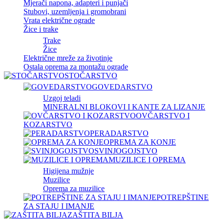
Mjerači napona, adapteri i punjači
Stubovi, uzemljenja i gromobrani
Vrata električne ograde
Žice i trake
Trake
Žice
Električne mreže za životinje
Ostala oprema za montažu ograde
STOČARSTVO
GOVEDARSTVO
Uzgoj teladi
MINERALNI BLOKOVI I KANTE ZA LIZANJE
OVČARSTVO I
KOZARSTVO
PERADARSTVO
OPREMA ZA KONJE
SVINJOGOJSTVO
MUZILICE I OPREMA
Higijena mužnje
Muzilice
Oprema za muzilice
POTREPŠTINE
ZA STAJU I IMANJE
ZAŠTITA BILJA