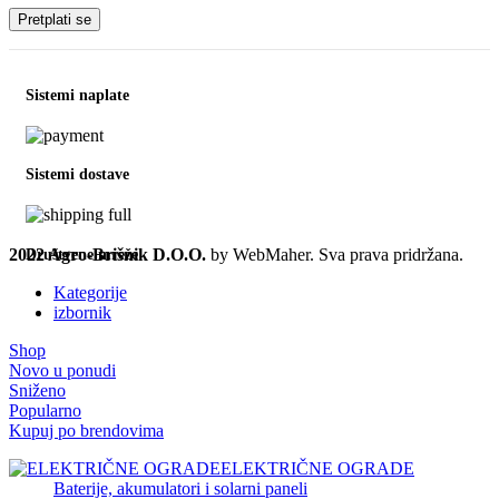
Sistemi naplate
Sistemi dostave
2022 Agro-Brišnik D.O.O.
by WebMaher. Sva prava pridržana.
Društvene mreže
Kategorije
izbornik
Shop
Novo u ponudi
Sniženo
Popularno
Kupuj po brendovima
ELEKTRIČNE OGRADE
Baterije, akumulatori i solarni paneli