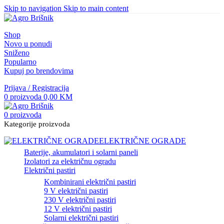
Skip to navigation
Skip to main content
Shop
Novo u ponudi
Sniženo
Popularno
Kupuj po brendovima
Prijava / Registracija
0
proizvoda
0,00
KM
0
proizvoda
Kategorije proizvoda
ELEKTRIČNE OGRADE
Baterije, akumulatori i solarni paneli
Izolatori za električnu ogradu
Električni pastiri
Kombinirani električni pastiri
9 V električni pastiri
230 V električni pastiri
12 V električni pastiri
Solarni električni pastiri