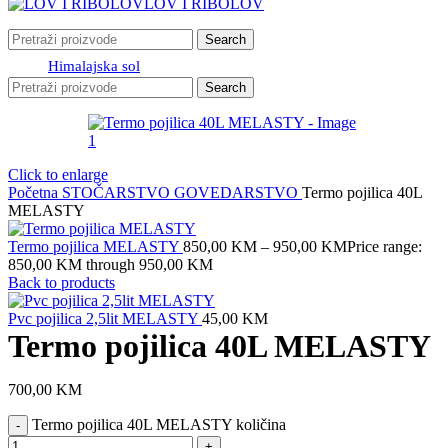
LOV I RIBOLOV
Search
Himalajska sol
Search
Click to enlarge
Početna
STOČARSTVO
GOVEDARSTVO
Termo pojilica 40L
MELASTY
Termo pojilica MELASTY
850,00
KM
–
950,00
KM
Price range:
850,00 KM through 950,00 KM
Back to products
Pvc pojilica 2,5lit MELASTY
45,00
KM
Termo pojilica 40L MELASTY
700,00
KM
Termo pojilica 40L MELASTY količina