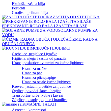
Ekološka zaštita bilja
Pesticidi
Gnojiva i prihrana bilja
ZAŠTITA OD ŠTETOČINA
PREKRIVANJE ROLO BALA I ZAŠTITA SILAŽE
SOLARNE PUMPE ZA
VODU
ČIZME, RADNA
OBUĆA I ODJEĆA
KUĆNI LJUBIMCI
Grebalice, penjalice i igračke
Higijena, njega i zaštita od parazita
Hrana, poslastice i vitamini za kućne ljubimce
Hrana za mačke
Hrana za pse
Hrana za ptice/papige
Hrana za ostale kućne ljubimce
Kreveti, jastuci i prostirke za ljubimce
Ogrlice, povodci, lanci i brnjice
Transportne torbe, kutije i kavezi
Zdjelice, posude, pojilice i hranilice
MAŠINE I ALATI
Agregati i kompresori