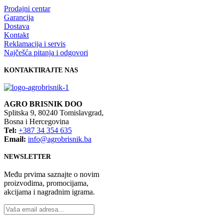
Prodajni centar
Garancija
Dostava
Kontakt
Reklamacija i servis
Najčešća pitanja i odgovori
KONTAKTIRAJTE NAS
AGRO BRISNIK DOO
Splitska 9, 80240 Tomislavgrad,
Bosna i Hercegovina
Tel:
+387 34 354 635
Email:
info@agrobrisnik.ba
NEWSLETTER
Među prvima saznajte o novim
proizvodima, promocijama,
akcijama i nagradnim igrama.