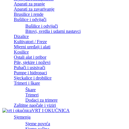
Aparati za pranje
Aparati za zavarivanje
Brusilice i rende
Bušilice i odvijači
Bušilice i odvijači
Bitovi, svrdla i udarni nastavci
Dizalice
Kultivatori / Freze
Mjerni uređaji i alati
Kosilice
Ostali alat i pribor
Pile, sjekire i noževi
Puhači i usisivači
Pumpe i hidropaci
Sjeckalice i drobilice
Trimeri i škare
Škare
Trimeri
Dodaci za trimere
Zaštitne naočale i viziri
VRT I OKUĆNICA
Sjemenja
Sjeme povrća
Sjeme začina