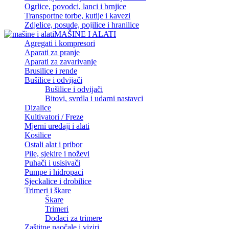
Ogrlice, povodci, lanci i brnjice
Transportne torbe, kutije i kavezi
Zdjelice, posude, pojilice i hranilice
MAŠINE I ALATI
Agregati i kompresori
Aparati za pranje
Aparati za zavarivanje
Brusilice i rende
Bušilice i odvijači
Bušilice i odvijači
Bitovi, svrdla i udarni nastavci
Dizalice
Kultivatori / Freze
Mjerni uređaji i alati
Kosilice
Ostali alat i pribor
Pile, sjekire i noževi
Puhači i usisivači
Pumpe i hidropaci
Sjeckalice i drobilice
Trimeri i škare
Škare
Trimeri
Dodaci za trimere
Zaštitne naočale i viziri