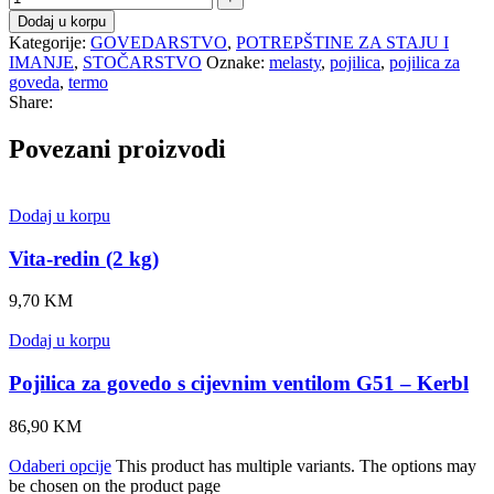
Dodaj u korpu
Kategorije:
GOVEDARSTVO
,
POTREPŠTINE ZA STAJU I
IMANJE
,
STOČARSTVO
Oznake:
melasty
,
pojilica
,
pojilica za
goveda
,
termo
Share:
Povezani proizvodi
Dodaj u korpu
Vita-redin (2 kg)
9,70
KM
Dodaj u korpu
Pojilica za govedo s cijevnim ventilom G51 – Kerbl
86,90
KM
Odaberi opcije
This product has multiple variants. The options may
be chosen on the product page