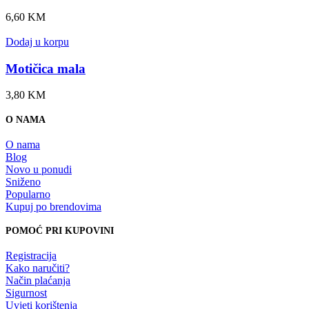
6,60
KM
Dodaj u korpu
Motičica mala
3,80
KM
O NAMA
O nama
Blog
Novo u ponudi
Sniženo
Popularno
Kupuj po brendovima
POMOĆ PRI KUPOVINI
Registracija
Kako naručiti?
Način plaćanja
Sigurnost
Uvjeti korištenja