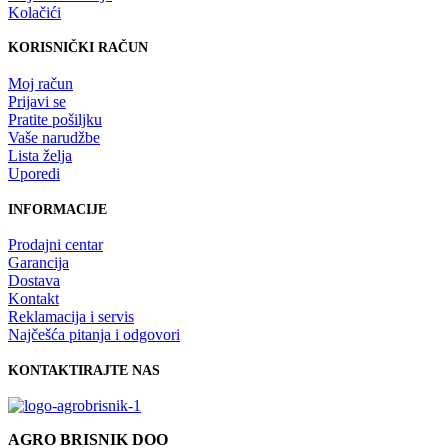
Kolačići
KORISNIČKI RAČUN
Moj račun
Prijavi se
Pratite pošiljku
Vaše narudžbe
Lista želja
Uporedi
INFORMACIJE
Prodajni centar
Garancija
Dostava
Kontakt
Reklamacija i servis
Najčešća pitanja i odgovori
KONTAKTIRAJTE NAS
AGRO BRISNIK DOO