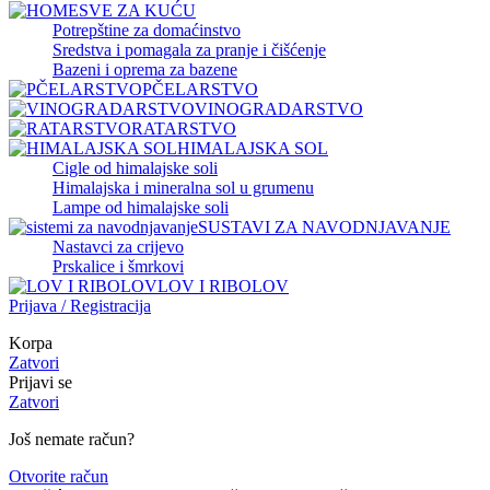
SVE ZA KUĆU
Potrepštine za domaćinstvo
Sredstva i pomagala za pranje i čišćenje
Bazeni i oprema za bazene
PČELARSTVO
VINOGRADARSTVO
RATARSTVO
HIMALAJSKA SOL
Cigle od himalajske soli
Himalajska i mineralna sol u grumenu
Lampe od himalajske soli
SUSTAVI ZA NAVODNJAVANJE
Nastavci za crijevo
Prskalice i šmrkovi
LOV I RIBOLOV
Prijava / Registracija
Korpa
Zatvori
Prijavi se
Zatvori
Još nemate račun?
Otvorite račun