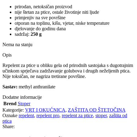
prirodan, netoksičan proizvod
nije štetan za ptice, ostale životinje niti ljude
primjenjiv na sve površine
otporan na toplinu, kišu, vjetar, niske temperature
djelovanje do godinu dana
sadržaj:
250 g
Nema na stanju
Opis
Repelent za ptice u obliku gela od prirodnih sastojaka s dugotrajnim
učinkom sprječava zadržavanje golubova i drugih neželjenih ptica.
Nije toksičan, ne nagriza tretirane površine.
Sastav:
methyl anthranilate
Dodatne informacije
Brend
Stoper
Kategorije:
VRT I OKUĆNICA
,
ZAŠTITA OD ŠTETOČINA
Oznake
repelent
,
repelent pro
,
repelent za ptice
,
stoper
,
zaštita od
ptica
Share: