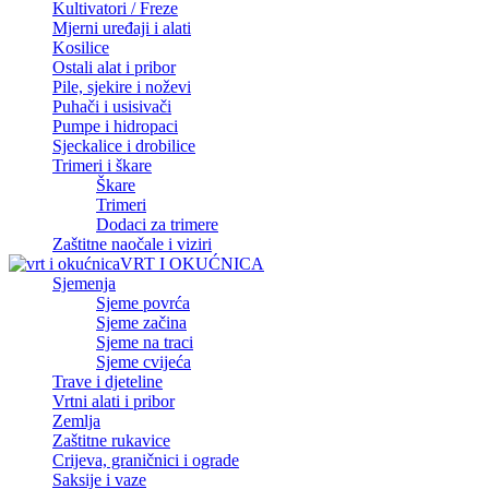
Kultivatori / Freze
Mjerni uređaji i alati
Kosilice
Ostali alat i pribor
Pile, sjekire i noževi
Puhači i usisivači
Pumpe i hidropaci
Sjeckalice i drobilice
Trimeri i škare
Škare
Trimeri
Dodaci za trimere
Zaštitne naočale i viziri
VRT I OKUĆNICA
Sjemenja
Sjeme povrća
Sjeme začina
Sjeme na traci
Sjeme cvijeća
Trave i djeteline
Vrtni alati i pribor
Zemlja
Zaštitne rukavice
Crijeva, graničnici i ograde
Saksije i vaze