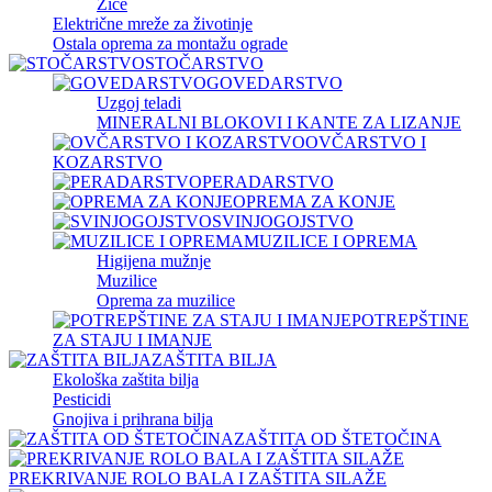
Žice
Električne mreže za životinje
Ostala oprema za montažu ograde
STOČARSTVO
GOVEDARSTVO
Uzgoj teladi
MINERALNI BLOKOVI I KANTE ZA LIZANJE
OVČARSTVO I
KOZARSTVO
PERADARSTVO
OPREMA ZA KONJE
SVINJOGOJSTVO
MUZILICE I OPREMA
Higijena mužnje
Muzilice
Oprema za muzilice
POTREPŠTINE
ZA STAJU I IMANJE
ZAŠTITA BILJA
Ekološka zaštita bilja
Pesticidi
Gnojiva i prihrana bilja
ZAŠTITA OD ŠTETOČINA
PREKRIVANJE ROLO BALA I ZAŠTITA SILAŽE