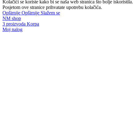
Kolačići se koriste kako bi se naša web stranica što bolje iskoristila.
Posjetom ove stranice prihvatate upotrebu kolačića.
Opširnije
Opširnije
Slažem se
NM shop
3
proizvoda
Korpa
Moj nalog