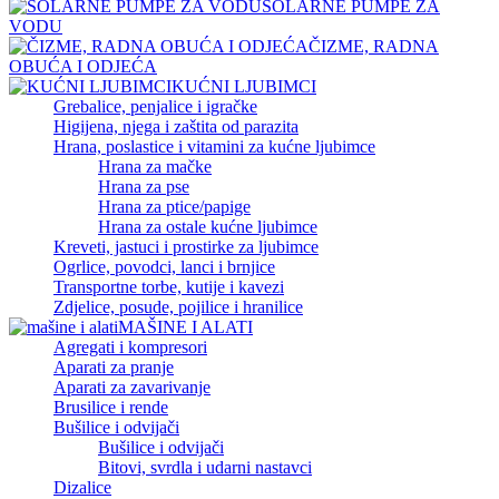
SOLARNE PUMPE ZA
VODU
ČIZME, RADNA
OBUĆA I ODJEĆA
KUĆNI LJUBIMCI
Grebalice, penjalice i igračke
Higijena, njega i zaštita od parazita
Hrana, poslastice i vitamini za kućne ljubimce
Hrana za mačke
Hrana za pse
Hrana za ptice/papige
Hrana za ostale kućne ljubimce
Kreveti, jastuci i prostirke za ljubimce
Ogrlice, povodci, lanci i brnjice
Transportne torbe, kutije i kavezi
Zdjelice, posude, pojilice i hranilice
MAŠINE I ALATI
Agregati i kompresori
Aparati za pranje
Aparati za zavarivanje
Brusilice i rende
Bušilice i odvijači
Bušilice i odvijači
Bitovi, svrdla i udarni nastavci
Dizalice