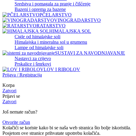
Sredstva i pomagala za pranje i čišćenje
Bazeni i oprema za bazene
PČELARSTVO
VINOGRADARSTVO
RATARSTVO
HIMALAJSKA SOL
Cigle od himalajske soli
Himalajska i mineralna sol u grumenu
Lampe od himalajske soli
SUSTAVI ZA NAVODNJAVANJE
Nastavci za crijevo
Prskalice i šmrkovi
LOV I RIBOLOV
Prijava / Registracija
Korpa
Zatvori
Prijavi se
Zatvori
Još nemate račun?
Otvorite račun
Kolačići se koriste kako bi se naša web stranica što bolje iskoristila.
Posjetom ove stranice prihvatate upotrebu kolačića.