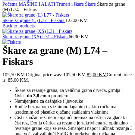
Početna
MAŠINE I ALATI
Trimeri i škare
Škare
Škare za grane
(M) L74 – Fiskars
Škare za grane (L) L77 - Fiskars
123,00
KM
Back to products
Škare za grane (XS) L31 - Fiskars
66,90
KM
Škare za grane (M) L74 –
Fiskars
105,50
KM
Original price was: 105,50 KM.
85,00
KM
Current price
is: 85,00 KM.
Škare za rezanje grana, za veličinu grana drveća, grmlja i
živica
do 3,8 cm
u promjeru
Namijenjene za dešnjake i ljevoruke
Radite bez napora s iznimno laganim i jakim ručkama
izrađenim od plastike ojačane staklenim vlaknima
Čist i snažan rez: neprianjajući premaz na oštrici za gladak i
čist rez, Donja oštrica za rezanje je zakrivljena za optimalno
hvatanje grane koja se reže, Smanjeni napor i učinak rezanja 3
puta veći zahvaljujući SoftGrip prekrivenim ručkama