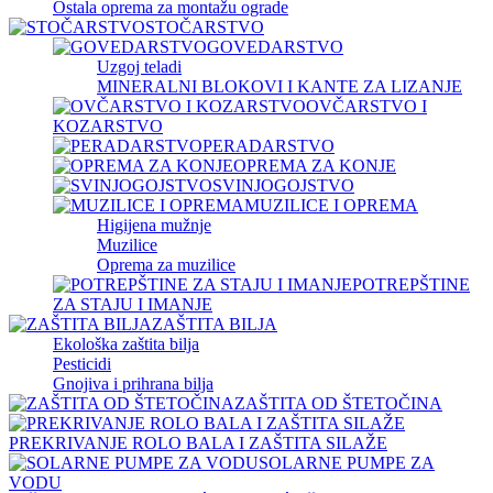
Ostala oprema za montažu ograde
STOČARSTVO
GOVEDARSTVO
Uzgoj teladi
MINERALNI BLOKOVI I KANTE ZA LIZANJE
OVČARSTVO I
KOZARSTVO
PERADARSTVO
OPREMA ZA KONJE
SVINJOGOJSTVO
MUZILICE I OPREMA
Higijena mužnje
Muzilice
Oprema za muzilice
POTREPŠTINE
ZA STAJU I IMANJE
ZAŠTITA BILJA
Ekološka zaštita bilja
Pesticidi
Gnojiva i prihrana bilja
ZAŠTITA OD ŠTETOČINA
PREKRIVANJE ROLO BALA I ZAŠTITA SILAŽE
SOLARNE PUMPE ZA
VODU