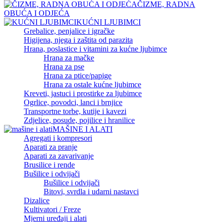
ČIZME, RADNA
OBUĆA I ODJEĆA
KUĆNI LJUBIMCI
Grebalice, penjalice i igračke
Higijena, njega i zaštita od parazita
Hrana, poslastice i vitamini za kućne ljubimce
Hrana za mačke
Hrana za pse
Hrana za ptice/papige
Hrana za ostale kućne ljubimce
Kreveti, jastuci i prostirke za ljubimce
Ogrlice, povodci, lanci i brnjice
Transportne torbe, kutije i kavezi
Zdjelice, posude, pojilice i hranilice
MAŠINE I ALATI
Agregati i kompresori
Aparati za pranje
Aparati za zavarivanje
Brusilice i rende
Bušilice i odvijači
Bušilice i odvijači
Bitovi, svrdla i udarni nastavci
Dizalice
Kultivatori / Freze
Mjerni uređaji i alati