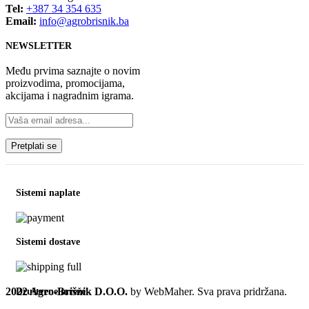
Tel:
+387 34 354 635
Email:
info@agrobrisnik.ba
NEWSLETTER
Među prvima saznajte o novim
proizvodima, promocijama,
akcijama i nagradnim igrama.
Sistemi naplate
Sistemi dostave
2022 Agro-Brišnik D.O.O.
by WebMaher. Sva prava pridržana.
Društvene mreže