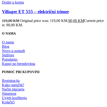
Dodaj u korpu
Villager ET 555 – električni trimer
119,00
KM
Original price was: 119,00 KM.
90,00
KM
Current price
is: 90,00 KM.
O NAMA
O nama
Blog
Novo u ponudi
Sniženo
Popularno
Kupuj po brendovima
POMOĆ PRI KUPOVINI
Registracija
Kako naručiti?
Način plaćanja
Sigurnost
Uvjeti korištenja
Kolačići