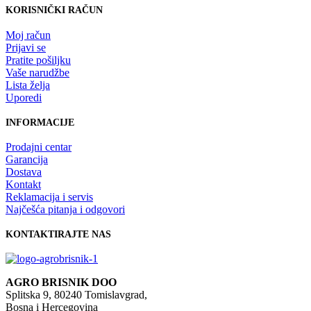
KORISNIČKI RAČUN
Moj račun
Prijavi se
Pratite pošiljku
Vaše narudžbe
Lista želja
Uporedi
INFORMACIJE
Prodajni centar
Garancija
Dostava
Kontakt
Reklamacija i servis
Najčešća pitanja i odgovori
KONTAKTIRAJTE NAS
AGRO BRISNIK DOO
Splitska 9, 80240 Tomislavgrad,
Bosna i Hercegovina