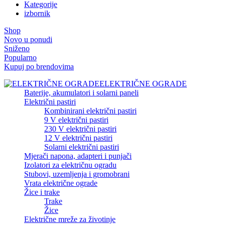
Kategorije
izbornik
Shop
Novo u ponudi
Sniženo
Popularno
Kupuj po brendovima
ELEKTRIČNE OGRADE
Baterije, akumulatori i solarni paneli
Električni pastiri
Kombinirani električni pastiri
9 V električni pastiri
230 V električni pastiri
12 V električni pastiri
Solarni električni pastiri
Mjerači napona, adapteri i punjači
Izolatori za električnu ogradu
Stubovi, uzemljenja i gromobrani
Vrata električne ograde
Žice i trake
Trake
Žice
Električne mreže za životinje