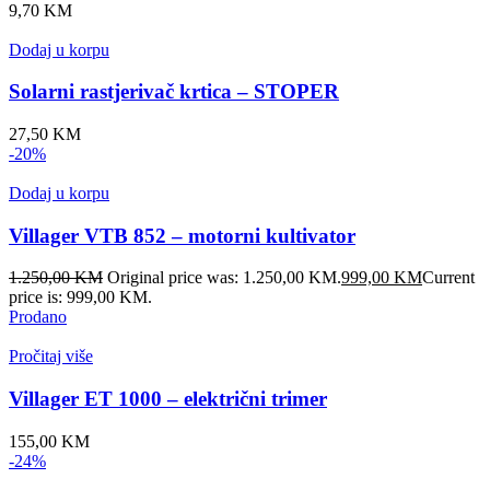
9,70
KM
Dodaj u korpu
Solarni rastjerivač krtica – STOPER
27,50
KM
-20%
Dodaj u korpu
Villager VTB 852 – motorni kultivator
1.250,00
KM
Original price was: 1.250,00 KM.
999,00
KM
Current
price is: 999,00 KM.
Prodano
Pročitaj više
Villager ET 1000 – električni trimer
155,00
KM
-24%