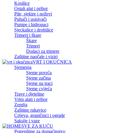
Kosilice
Ostali alat i pribor
Pile, sjekire i noževi
Puhači i usisivači
Pumpe i hidropaci
Sjeckalice i drobilice
Trimeri i škare
Škare
Trimeri
Dodaci za trimere
Zaštitne naočale i viziri
VRT I OKUĆNICA
Sjemenja
Sjeme povrća
Sjeme začina
Sjeme na traci
Sjeme cvijeća
Trave i djeteline
Vrtni alati i pribor
Zemlja
Zaštitne rukavice
Crijeva, graničnici i ograde
Saksije i vaze
SVE ZA KUĆU
Potrepštine za domaćinstvo