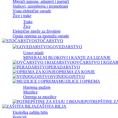
Mjerači napona, adapteri i punjači
Stubovi, uzemljenja i gromobrani
Vrata električne ograde
Žice i trake
Trake
Žice
Električne mreže za životinje
Ostala oprema za montažu ograde
STOČARSTVO
GOVEDARSTVO
Uzgoj teladi
MINERALNI BLOKOVI I KANTE ZA LIZANJE
OVČARSTVO I KOZA
PERADARSTVO
OPREMA ZA KONJE
SVINJOGOJSTVO
MUZILICE I OPREMA
Higijena mužnje
Muzilice
Oprema za muzilice
POTREPŠTINE ZA
ZAŠTITA BILJA
Ekološka zaštita bilja
Pesticidi