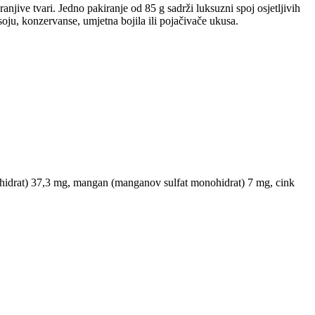
ive tvari. Jedno pakiranje od 85 g sadrži luksuzni spoj osjetljivih
ju, konzervanse, umjetna bojila ili pojačivače ukusa.
monohidrat) 37,3 mg, mangan (manganov sulfat monohidrat) 7 mg, cink