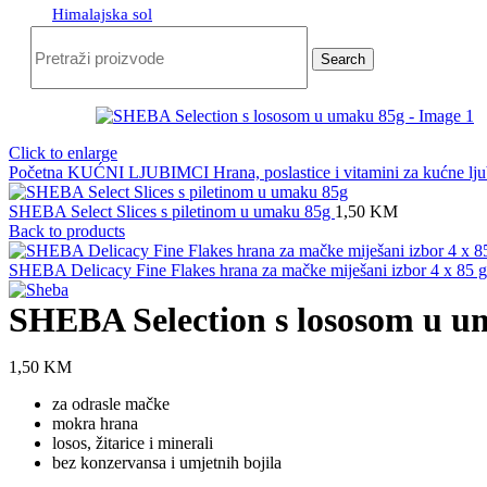
Himalajska sol
Search
Click to enlarge
Početna
KUĆNI LJUBIMCI
Hrana, poslastice i vitamini za kućne l
SHEBA Select Slices s piletinom u umaku 85g
1,50
KM
Back to products
SHEBA Delicacy Fine Flakes hrana za mačke miješani izbor 4 x 85 
SHEBA Selection s lososom u u
1,50
KM
za odrasle mačke
mokra hrana
losos, žitarice i minerali
bez konzervansa i umjetnih bojila