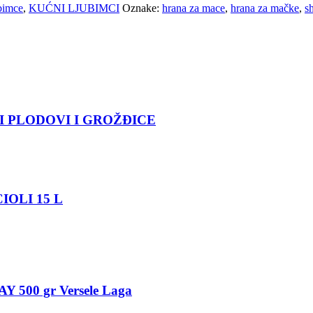
ubimce
,
KUĆNI LJUBIMCI
Oznake:
hrana za mace
,
hrana za mačke
,
s
ŠASTI PLODOVI I GROŽĐICE
UCIOLI 15 L
Y 500 gr Versele Laga