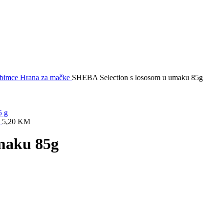
jubimce
Hrana za mačke
SHEBA Selection s lososom u umaku 85g
g
5,20
KM
maku 85g