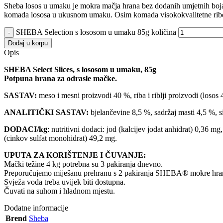
Sheba losos u umaku je mokra mačja hrana bez dodanih umjetnih boja i
komada lososa u ukusnom umaku. Osim komada visokokvalitetne ribe, Sh
SHEBA Selection s lososom u umaku 85g količina
Dodaj u korpu
Opis
SHEBA Select Slices, s lososom u umaku, 85g
Potpuna hrana za odrasle mačke.
SASTAV:
meso i mesni proizvodi 40 %, riba i riblji proizvodi (losos 4 
ANALITIČKI SASTAV:
bjelančevine 8,5 %, sadržaj masti 4,5 %, 
DODACI/kg
: nutritivni dodaci: jod (kalcijev jodat anhidrat) 0,36 
(cinkov sulfat monohidrat) 49,2 mg.
UPUTA ZA KORIŠTENJE I ČUVANJE:
Mački težine 4 kg potrebna su 3 pakiranja dnevno.
Preporučujemo miješanu prehranu s 2 pakiranja SHEBA® mokre hrane
Svježa voda treba uvijek biti dostupna.
Čuvati na suhom i hladnom mjestu.
Dodatne informacije
Brend
Sheba