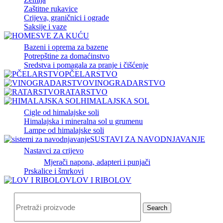
Zaštitne rukavice
Crijeva, graničnici i ograde
Saksije i vaze
SVE ZA KUĆU
Bazeni i oprema za bazene
Potrepštine za domaćinstvo
Sredstva i pomagala za pranje i čišćenje
PČELARSTVO
VINOGRADARSTVO
RATARSTVO
HIMALAJSKA SOL
Cigle od himalajske soli
Himalajska i mineralna sol u grumenu
Lampe od himalajske soli
SUSTAVI ZA NAVODNJAVANJE
Nastavci za crijevo
Mjerači napona, adapteri i punjači
Prskalice i šmrkovi
LOV I RIBOLOV
Search