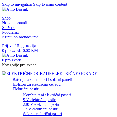
Skip to navigation
Skip to main content
Shop
Novo u ponudi
Sniženo
Popularno
Kupuj po brendovima
Prijava / Registracija
0
proizvoda
0,00
KM
0
proizvoda
Kategorije proizvoda
ELEKTRIČNE OGRADE
Baterije, akumulatori i solarni paneli
Izolatori za električnu ogradu
Električni pastiri
Kombinirani električni pastiri
9 V električni pastiri
230 V električni pastiri
12 V električni pastiri
Solarni električni pastiri