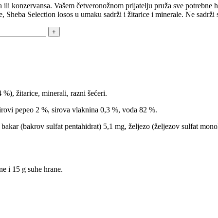
li konzervansa. Vašem četveronožnom prijatelju pruža sve potrebne hranj
eba Selection losos u umaku sadrži i žitarice i minerale. Ne sadrži so
%), žitarice, minerali, razni šećeri.
sirovi pepeo 2 %, sirova vlaknina 0,3 %, voda 82 %.
mg, bakar (bakrov sulfat pentahidrat) 5,1 mg, željezo (željezov sulfat 
 i 15 g suhe hrane.