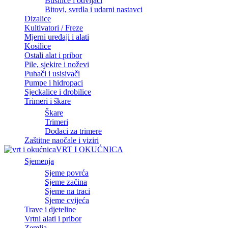
Bušilice i odvijači
Bitovi, svrdla i udarni nastavci
Dizalice
Kultivatori / Freze
Mjerni uređaji i alati
Kosilice
Ostali alat i pribor
Pile, sjekire i noževi
Puhači i usisivači
Pumpe i hidropaci
Sjeckalice i drobilice
Trimeri i škare
Škare
Trimeri
Dodaci za trimere
Zaštitne naočale i viziri
VRT I OKUĆNICA
Sjemenja
Sjeme povrća
Sjeme začina
Sjeme na traci
Sjeme cvijeća
Trave i djeteline
Vrtni alati i pribor
Zemlja