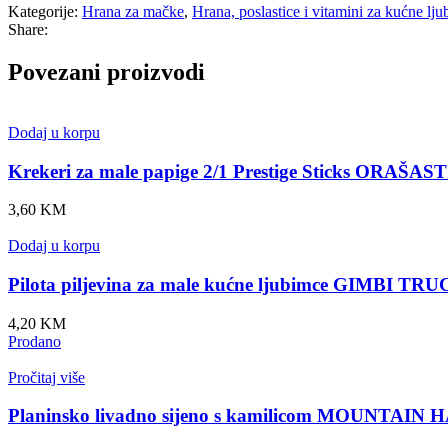
Kategorije:
Hrana za mačke
,
Hrana, poslastice i vitamini za kućne lj
Share:
Povezani proizvodi
Dodaj u korpu
Krekeri za male papige 2/1 Prestige Sticks ORA
3,60
KM
Dodaj u korpu
Pilota piljevina za male kućne ljubimce GIMBI TR
4,20
KM
Prodano
Pročitaj više
Planinsko livadno sijeno s kamilicom MOUNTAIN HA