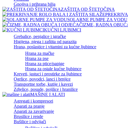
Gnojiva i prihrana bilja
ZAŠTITA OD ŠTETOČINA
PREKRIVA
SOLARNE PUMPE ZA VODU
ČIZME, RADNA OBUĆA
KUĆNI LJUBIMCI
Grebalice, penjalice i igračke
Higijena, njega i zaštita od parazita
Hrana, poslastice i vitamini za kućne ljubimce
Hrana za mačke
Hrana za pse
Hrana za ptice/papige
Hrana za ostale kućne ljubimce
Kreveti, jastuci i prostirke za ljubimce
Ogrlice, povodci, lanci i brnjice
Transportne torbe, kutije i kavezi
Zdjelice, posude, pojilice i hranilice
MAŠINE I ALATI
Agregati i kompresori
Aparati za pranje
Aparati za zavarivanje
Brusilice i rende
Bušilice i odvijači