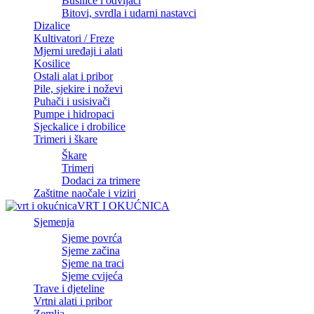
Bušilice i odvijači
Bitovi, svrdla i udarni nastavci
Dizalice
Kultivatori / Freze
Mjerni uređaji i alati
Kosilice
Ostali alat i pribor
Pile, sjekire i noževi
Puhači i usisivači
Pumpe i hidropaci
Sjeckalice i drobilice
Trimeri i škare
Škare
Trimeri
Dodaci za trimere
Zaštitne naočale i viziri
VRT I OKUĆNICA
Sjemenja
Sjeme povrća
Sjeme začina
Sjeme na traci
Sjeme cvijeća
Trave i djeteline
Vrtni alati i pribor
Zemlja