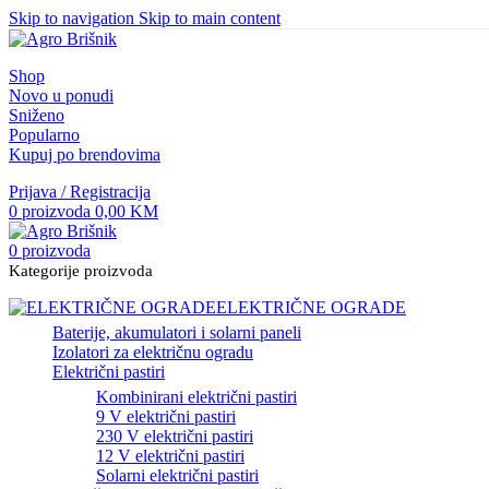
Skip to navigation
Skip to main content
Shop
Novo u ponudi
Sniženo
Popularno
Kupuj po brendovima
Prijava / Registracija
0
proizvoda
0,00
KM
0
proizvoda
Kategorije proizvoda
ELEKTRIČNE OGRADE
Baterije, akumulatori i solarni paneli
Izolatori za električnu ogradu
Električni pastiri
Kombinirani električni pastiri
9 V električni pastiri
230 V električni pastiri
12 V električni pastiri
Solarni električni pastiri