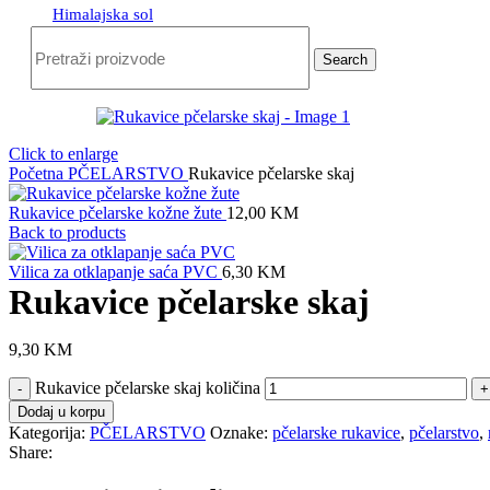
Himalajska sol
Search
Click to enlarge
Početna
PČELARSTVO
Rukavice pčelarske skaj
Rukavice pčelarske kožne žute
12,00
KM
Back to products
Vilica za otklapanje saća PVC
6,30
KM
Rukavice pčelarske skaj
9,30
KM
Rukavice pčelarske skaj količina
Dodaj u korpu
Kategorija:
PČELARSTVO
Oznake:
pčelarske rukavice
,
pčelarstvo
,
Share: