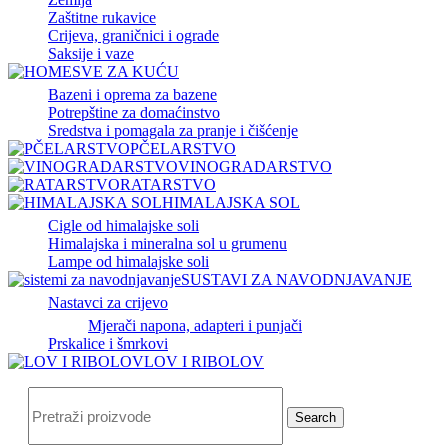
Zaštitne rukavice
Crijeva, graničnici i ograde
Saksije i vaze
SVE ZA KUĆU
Bazeni i oprema za bazene
Potrepštine za domaćinstvo
Sredstva i pomagala za pranje i čišćenje
PČELARSTVO
VINOGRADARSTVO
RATARSTVO
HIMALAJSKA SOL
Cigle od himalajske soli
Himalajska i mineralna sol u grumenu
Lampe od himalajske soli
SUSTAVI ZA NAVODNJAVANJE
Nastavci za crijevo
Mjerači napona, adapteri i punjači
Prskalice i šmrkovi
LOV I RIBOLOV
Search