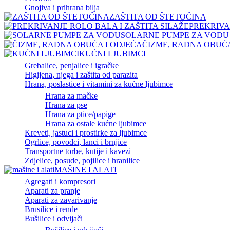
Gnojiva i prihrana bilja
ZAŠTITA OD ŠTETOČINA
PREKRIVA
SOLARNE PUMPE ZA VODU
ČIZME, RADNA OBUĆA
KUĆNI LJUBIMCI
Grebalice, penjalice i igračke
Higijena, njega i zaštita od parazita
Hrana, poslastice i vitamini za kućne ljubimce
Hrana za mačke
Hrana za pse
Hrana za ptice/papige
Hrana za ostale kućne ljubimce
Kreveti, jastuci i prostirke za ljubimce
Ogrlice, povodci, lanci i brnjice
Transportne torbe, kutije i kavezi
Zdjelice, posude, pojilice i hranilice
MAŠINE I ALATI
Agregati i kompresori
Aparati za pranje
Aparati za zavarivanje
Brusilice i rende
Bušilice i odvijači