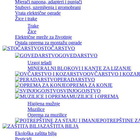
Mjerači napona, adapteri i punjači
Stubovi, uzemljenja i gromobrani
Vrata električne ograde
Žice i trake
Trake
Žice
Električne mreže za životinje
Ostala oprema za montažu ograde
STOČARSTVO
GOVEDARSTVO
Uzgoj teladi
MINERALNI BLOKOVI I KANTE ZA LIZANJE
OVČARSTVO I KOZA
PERADARSTVO
OPREMA ZA KONJE
SVINJOGOJSTVO
MUZILICE I OPREMA
Higijena mužnje
Muzilice
Oprema za muzilice
POTREPŠTINE ZA
ZAŠTITA BILJA
Ekološka zaštita bilja
Pesticidi