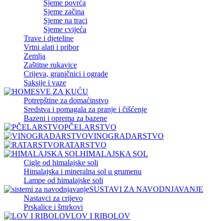
Sjeme povrća
Sjeme začina
Sjeme na traci
Sjeme cvijeća
Trave i djeteline
Vrtni alati i pribor
Zemlja
Zaštitne rukavice
Crijeva, graničnici i ograde
Saksije i vaze
SVE ZA KUĆU
Potrepštine za domaćinstvo
Sredstva i pomagala za pranje i čišćenje
Bazeni i oprema za bazene
PČELARSTVO
VINOGRADARSTVO
RATARSTVO
HIMALAJSKA SOL
Cigle od himalajske soli
Himalajska i mineralna sol u grumenu
Lampe od himalajske soli
SUSTAVI ZA NAVODNJAVANJE
Nastavci za crijevo
Prskalice i šmrkovi
LOV I RIBOLOV