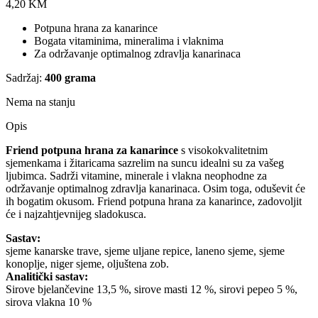
4,20
KM
Potpuna hrana za kanarince
Bogata vitaminima, mineralima i vlaknima
Za održavanje optimalnog zdravlja kanarinaca
Sadržaj:
400 grama
Nema na stanju
Opis
Friend potpuna hrana za kanarince
s visokokvalitetnim
sjemenkama i žitaricama sazrelim na suncu idealni su za vašeg
ljubimca. Sadrži vitamine, minerale i vlakna neophodne za
održavanje optimalnog zdravlja kanarinaca. Osim toga, oduševit će
ih bogatim okusom. Friend potpuna hrana za kanarince, zadovoljit
će i najzahtjevnijeg sladokusca.
Sastav:
sjeme kanarske trave, sjeme uljane repice, laneno sjeme, sjeme
konoplje, niger sjeme, oljuštena zob.
Analitički sastav:
Sirove bjelančevine 13,5 %, sirove masti 12 %, sirovi pepeo 5 %,
sirova vlakna 10 %