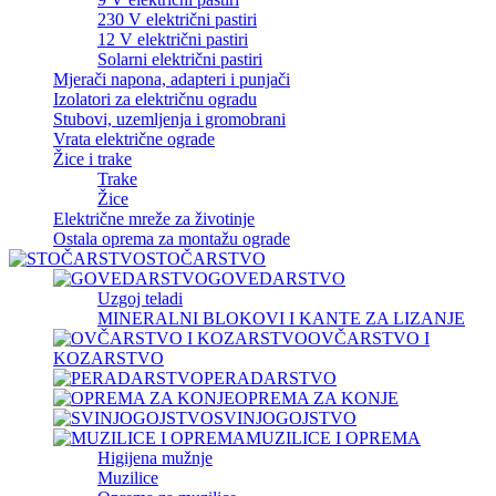
230 V električni pastiri
12 V električni pastiri
Solarni električni pastiri
Mjerači napona, adapteri i punjači
Izolatori za električnu ogradu
Stubovi, uzemljenja i gromobrani
Vrata električne ograde
Žice i trake
Trake
Žice
Električne mreže za životinje
Ostala oprema za montažu ograde
STOČARSTVO
GOVEDARSTVO
Uzgoj teladi
MINERALNI BLOKOVI I KANTE ZA LIZANJE
OVČARSTVO I
KOZARSTVO
PERADARSTVO
OPREMA ZA KONJE
SVINJOGOJSTVO
MUZILICE I OPREMA
Higijena mužnje
Muzilice