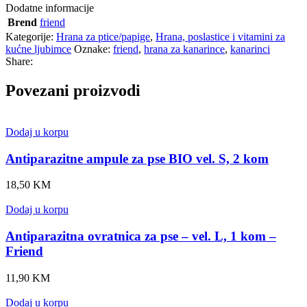
Dodatne informacije
Brend
friend
Kategorije:
Hrana za ptice/papige
,
Hrana, poslastice i vitamini za
kućne ljubimce
Oznake:
friend
,
hrana za kanarince
,
kanarinci
Share:
Povezani proizvodi
Dodaj u korpu
Antiparazitne ampule za pse BIO vel. S, 2 kom
18,50
KM
Dodaj u korpu
Antiparazitna ovratnica za pse – vel. L, 1 kom –
Friend
11,90
KM
Dodaj u korpu