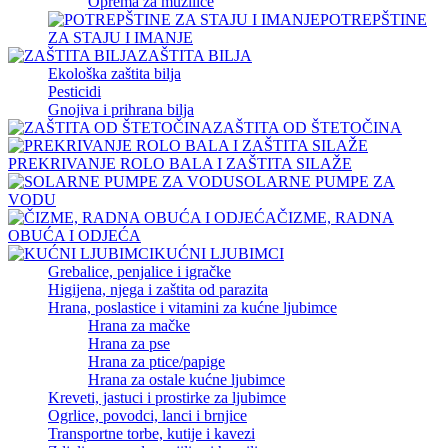
Oprema za muzilice
POTREPŠTINE
ZA STAJU I IMANJE
ZAŠTITA BILJA
Ekološka zaštita bilja
Pesticidi
Gnojiva i prihrana bilja
ZAŠTITA OD ŠTETOČINA
PREKRIVANJE ROLO BALA I ZAŠTITA SILAŽE
SOLARNE PUMPE ZA
VODU
ČIZME, RADNA
OBUĆA I ODJEĆA
KUĆNI LJUBIMCI
Grebalice, penjalice i igračke
Higijena, njega i zaštita od parazita
Hrana, poslastice i vitamini za kućne ljubimce
Hrana za mačke
Hrana za pse
Hrana za ptice/papige
Hrana za ostale kućne ljubimce
Kreveti, jastuci i prostirke za ljubimce
Ogrlice, povodci, lanci i brnjice
Transportne torbe, kutije i kavezi