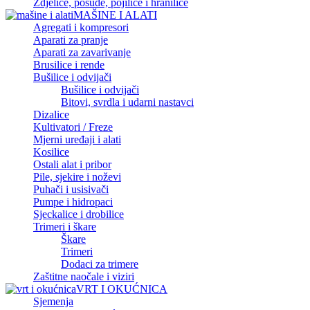
Zdjelice, posude, pojilice i hranilice
MAŠINE I ALATI
Agregati i kompresori
Aparati za pranje
Aparati za zavarivanje
Brusilice i rende
Bušilice i odvijači
Bušilice i odvijači
Bitovi, svrdla i udarni nastavci
Dizalice
Kultivatori / Freze
Mjerni uređaji i alati
Kosilice
Ostali alat i pribor
Pile, sjekire i noževi
Puhači i usisivači
Pumpe i hidropaci
Sjeckalice i drobilice
Trimeri i škare
Škare
Trimeri
Dodaci za trimere
Zaštitne naočale i viziri
VRT I OKUĆNICA
Sjemenja