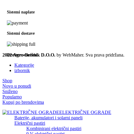
Sistemi naplate
Sistemi dostave
2022 Agro-Brišnik D.O.O.
by WebMaher. Sva prava pridržana.
Društvene mreže
Kategorije
izbornik
Shop
Novo u ponudi
Sniženo
Popularno
Kupuj po brendovima
ELEKTRIČNE OGRADE
Baterije, akumulatori i solarni paneli
Električni pastiri
Kombinirani električni pastiri
9 V električni pastiri