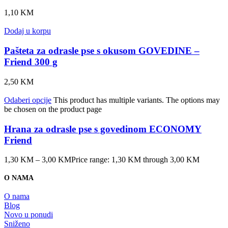
1,10
KM
Dodaj u korpu
Pašteta za odrasle pse s okusom GOVEDINE –
Friend 300 g
2,50
KM
Odaberi opcije
This product has multiple variants. The options may
be chosen on the product page
Hrana za odrasle pse s govedinom ECONOMY
Friend
1,30
KM
–
3,00
KM
Price range: 1,30 KM through 3,00 KM
O NAMA
O nama
Blog
Novo u ponudi
Sniženo