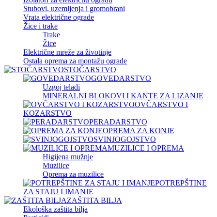
Stubovi, uzemljenja i gromobrani
Vrata električne ograde
Žice i trake
Trake
Žice
Električne mreže za životinje
Ostala oprema za montažu ograde
STOČARSTVO
GOVEDARSTVO
Uzgoj teladi
MINERALNI BLOKOVI I KANTE ZA LIZANJE
OVČARSTVO I
KOZARSTVO
PERADARSTVO
OPREMA ZA KONJE
SVINJOGOJSTVO
MUZILICE I OPREMA
Higijena mužnje
Muzilice
Oprema za muzilice
POTREPŠTINE
ZA STAJU I IMANJE
ZAŠTITA BILJA
Ekološka zaštita bilja