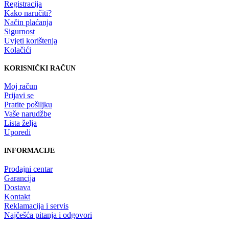
Registracija
Kako naručiti?
Način plaćanja
Sigurnost
Uvjeti korištenja
Kolačići
KORISNIČKI RAČUN
Moj račun
Prijavi se
Pratite pošiljku
Vaše narudžbe
Lista želja
Uporedi
INFORMACIJE
Prodajni centar
Garancija
Dostava
Kontakt
Reklamacija i servis
Najčešća pitanja i odgovori