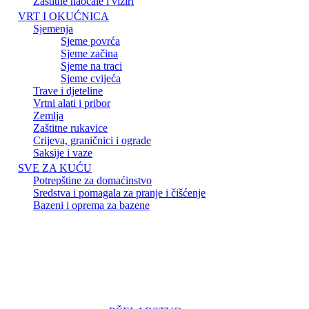
Zaštitne naočale i viziri
VRT I OKUĆNICA
Sjemenja
Sjeme povrća
Sjeme začina
Sjeme na traci
Sjeme cvijeća
Trave i djeteline
Vrtni alati i pribor
Zemlja
Zaštitne rukavice
Crijeva, graničnici i ograde
Saksije i vaze
SVE ZA KUĆU
Potrepštine za domaćinstvo
Sredstva i pomagala za pranje i čišćenje
Bazeni i oprema za bazene