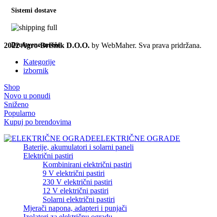
Sistemi dostave
2022 Agro-Brišnik D.O.O.
by WebMaher. Sva prava pridržana.
Društvene mreže
Kategorije
izbornik
Shop
Novo u ponudi
Sniženo
Popularno
Kupuj po brendovima
ELEKTRIČNE OGRADE
Baterije, akumulatori i solarni paneli
Električni pastiri
Kombinirani električni pastiri
9 V električni pastiri
230 V električni pastiri
12 V električni pastiri
Solarni električni pastiri
Mjerači napona, adapteri i punjači
Izolatori za električnu ogradu