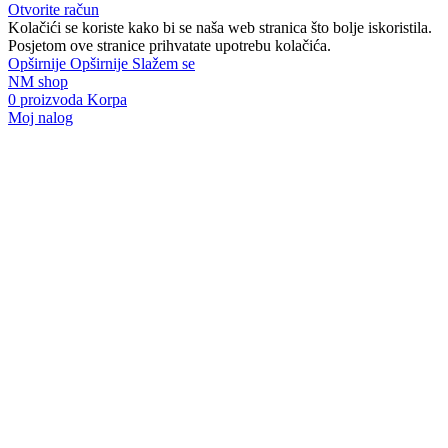
Otvorite račun
Kolačići se koriste kako bi se naša web stranica što bolje iskoristila.
Posjetom ove stranice prihvatate upotrebu kolačića.
Opširnije
Opširnije
Slažem se
NM shop
0
proizvoda
Korpa
Moj nalog