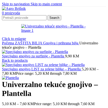
Skip to navigation
Skip to main content
0
proizvoda
Search
Click to enlarge
Početna
ZAŠTITA BILJA
Gnojiva i prihrana bilja
Univerzalno
tekuće gnojivo – Plantella
Specijalno gnojivo za surfinije - Plantella
9,90
KM
Back to products
Specijalno gnojivo LIST za zelene biljke – Plantella
5,20
KM
–
7,80
KM
Price range: 5,20 KM through 7,80 KM
Univerzalno tekuće gnojivo –
Plantella
5,10
KM
–
7,60
KM
Price range: 5,10 KM through 7,60 KM