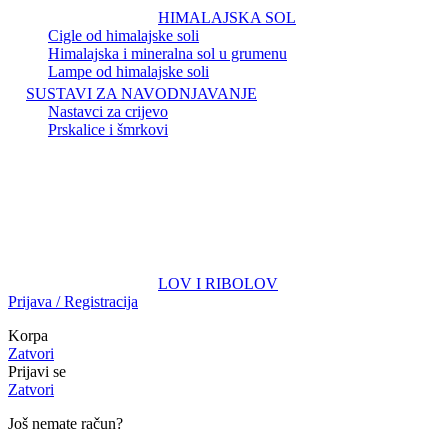
HIMALAJSKA SOL
Cigle od himalajske soli
Himalajska i mineralna sol u grumenu
Lampe od himalajske soli
SUSTAVI ZA NAVODNJAVANJE
Nastavci za crijevo
Prskalice i šmrkovi
LOV I RIBOLOV
Prijava / Registracija
Korpa
Zatvori
Prijavi se
Zatvori
Još nemate račun?