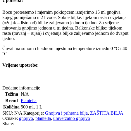
Upotreba:
Bocu protresemo i mjernim poklopcem izmjerimo 15 ml gnojiva,
kojeg pomiješamo u 2 l vode. Sobne biljke: tijekom rasta i cvjetanja
(ožujak – listopad) biljke zalijevamo jednom tjedno. Za vrijeme
mirovanja gnojimo jednom u tri tjedna. Balkonske biljke: tijekom
rasta (travanj – rujan) i cvjetanja biljke zalijevamo jednom do dvaput
tjedno.
Čuvati na suhom i hladnom mjestu na temperature između 0 °C i 40
°C.
Vrijeme upotrebe:
Dodatne informacije
Težina
N/A
Brend
Plantella
Količina
500 ml
,
1 L
SKU:
N/A
Kategorije:
Gnojiva i prihrana bilja
,
ZAŠTITA BILJA
Oznake:
gnojivo
,
plantella
,
univerzalno gnojivo
Share: