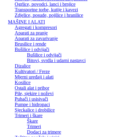
Ogrlice, povodci, lanci i brnjice
Transportne torbe, kutije i kavezi
Zdjelice, posude, pojilice i hranilice
MAŠINE I ALATI
Agregati i kompresori
Aparati za pranje
Aparati za zavarivanje
Brusilice i rende
Bušilice i odvijači
Bušilice i odvijači
Bitovi, svrdla i udarni nastavci
Dizalice
Kultivatori / Freze
Mjerni uređaji i alati
Kosilice
Ostali alat i pribor
Pile, sjekire i noževi
Puhači i usisivači
Pumpe i hidropaci
Sjeckalice i drobilice
Trimeri i škare
Škare
Trimeri
Dodaci za trimere