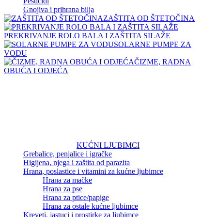
Pesticidi
Gnojiva i prihrana bilja
ZAŠTITA OD ŠTETOČINA
PREKRIVANJE ROLO BALA I ZAŠTITA SILAŽE
SOLARNE PUMPE ZA
VODU
ČIZME, RADNA
OBUĆA I ODJEĆA
KUĆNI LJUBIMCI
Grebalice, penjalice i igračke
Higijena, njega i zaštita od parazita
Hrana, poslastice i vitamini za kućne ljubimce
Hrana za mačke
Hrana za pse
Hrana za ptice/papige
Hrana za ostale kućne ljubimce
Kreveti, jastuci i prostirke za ljubimce