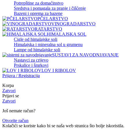
Potrepštine za domaćinstvo
Sredstva i pomagala za pranje i čišćenje
Bazeni i oprema za bazene
PČELARSTVO
VINOGRADARSTVO
RATARSTVO
HIMALAJSKA SOL
Cigle od himalajske soli
Himalajska i mineralna sol u grumenu
Lampe od himalajske soli
SUSTAVI ZA NAVODNJAVANJE
Nastavci za crijevo
Prskalice i šmrkovi
LOV I RIBOLOV
Prijava / Registracija
Korpa
Zatvori
Prijavi se
Zatvori
Još nemate račun?
Otvorite račun
Kolačići se koriste kako bi se naša web stranica što bolje iskoristila.