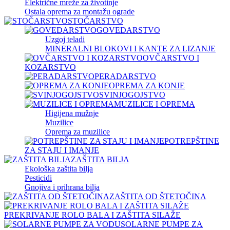
Električne mreže za životinje
Ostala oprema za montažu ograde
STOČARSTVO
GOVEDARSTVO
Uzgoj teladi
MINERALNI BLOKOVI I KANTE ZA LIZANJE
OVČARSTVO I
KOZARSTVO
PERADARSTVO
OPREMA ZA KONJE
SVINJOGOJSTVO
MUZILICE I OPREMA
Higijena mužnje
Muzilice
Oprema za muzilice
POTREPŠTINE
ZA STAJU I IMANJE
ZAŠTITA BILJA
Ekološka zaštita bilja
Pesticidi
Gnojiva i prihrana bilja
ZAŠTITA OD ŠTETOČINA
PREKRIVANJE ROLO BALA I ZAŠTITA SILAŽE
SOLARNE PUMPE ZA