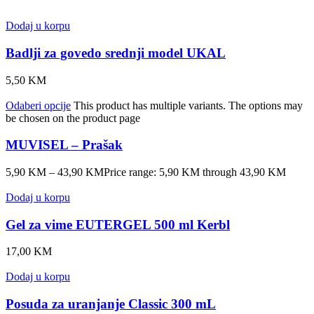
Dodaj u korpu
Badlji za govedo srednji model UKAL
5,50
KM
Odaberi opcije
This product has multiple variants. The options may
be chosen on the product page
MUVISEL – Prašak
5,90
KM
–
43,90
KM
Price range: 5,90 KM through 43,90 KM
Dodaj u korpu
Gel za vime EUTERGEL 500 ml Kerbl
17,00
KM
Dodaj u korpu
Posuda za uranjanje Classic 300 mL