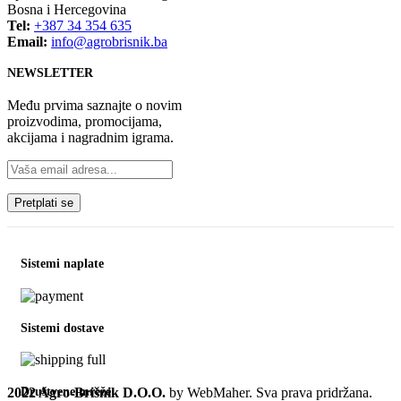
Bosna i Hercegovina
Tel:
+387 34 354 635
Email:
info@agrobrisnik.ba
NEWSLETTER
Među prvima saznajte o novim
proizvodima, promocijama,
akcijama i nagradnim igrama.
Sistemi naplate
Sistemi dostave
2022 Agro-Brišnik D.O.O.
by WebMaher. Sva prava pridržana.
Društvene mreže