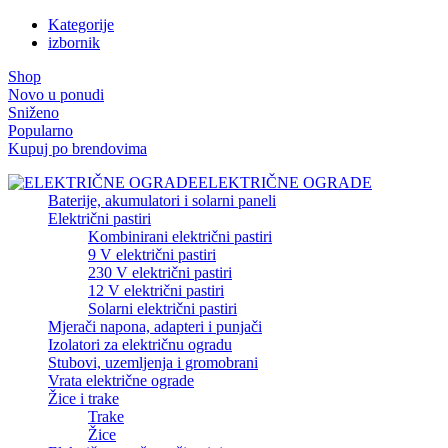
Kategorije
izbornik
Shop
Novo u ponudi
Sniženo
Popularno
Kupuj po brendovima
ELEKTRIČNE OGRADE
Baterije, akumulatori i solarni paneli
Električni pastiri
Kombinirani električni pastiri
9 V električni pastiri
230 V električni pastiri
12 V električni pastiri
Solarni električni pastiri
Mjerači napona, adapteri i punjači
Izolatori za električnu ogradu
Stubovi, uzemljenja i gromobrani
Vrata električne ograde
Žice i trake
Trake
Žice