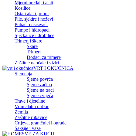
Mjerni uređaji i alati
Kosilice
Ostali alat i pribor
Pile, sjekire i noževi
Puhači i usisivači
Pumpe i hidropaci
Sjeckalice i drobilice
Trimeri i škare
Škare
Trimeri
Dodaci za trimere
Zaštitne naočale i viziri
VRT I OKUĆNICA
Sjemenja
Sjeme povrća
Sjeme začina
Sjeme na traci
Sjeme cvijeća
Trave i djeteline
Vrtni alati i pribor
Zemlja
Zaštitne rukavice
Crijeva, graničnici i ograde
Saksije i vaze
SVE ZA KUĆU