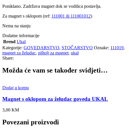
Poniklano. Zadržava magnet dok se vodilica postavlja.
Za magnet s oklopom (ref:
111001 ili 111001012
)
Nema na stanju
Dodatne informacije
Brend
Ukal
Kategorije:
GOVEDARSTVO
,
STOČARSTVO
Oznake:
111019
,
magnet za želudac
,
pištolj za magnet
,
ukal
Share:
Možda će vam se također svidjeti…
Dodaj u korpu
Magnet s oklopom za želudac goveda UKAL
3,00
KM
Povezani proizvodi