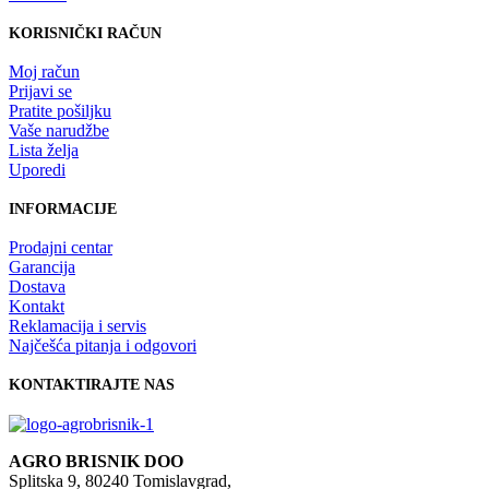
KORISNIČKI RAČUN
Moj račun
Prijavi se
Pratite pošiljku
Vaše narudžbe
Lista želja
Uporedi
INFORMACIJE
Prodajni centar
Garancija
Dostava
Kontakt
Reklamacija i servis
Najčešća pitanja i odgovori
KONTAKTIRAJTE NAS
AGRO BRISNIK DOO
Splitska 9, 80240 Tomislavgrad,