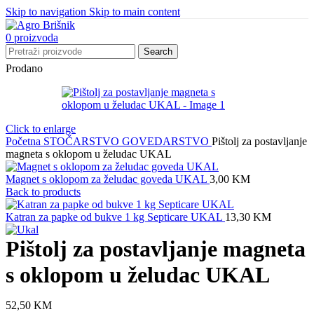
Skip to navigation
Skip to main content
0
proizvoda
Search
Prodano
Click to enlarge
Početna
STOČARSTVO
GOVEDARSTVO
Pištolj za postavljanje
magneta s oklopom u želudac UKAL
Magnet s oklopom za želudac goveda UKAL
3,00
KM
Back to products
Katran za papke od bukve 1 kg Septicare UKAL
13,30
KM
Pištolj za postavljanje magneta
s oklopom u želudac UKAL
52,50
KM