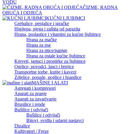
VODU
ČIZME, RADNA
OBUĆA I ODJEĆA
KUĆNI LJUBIMCI
Grebalice, penjalice i igračke
Higijena, njega i zaštita od parazita
Hrana, poslastice i vitamini za kućne ljubimce
Hrana za mačke
Hrana za pse
Hrana za ptice/papige
Hrana za ostale kućne ljubimce
Kreveti, jastuci i prostirke za ljubimce
Ogrlice, povodci, lanci i brnjice
Transportne torbe, kutije i kavezi
Zdjelice, posude, pojilice i hranilice
MAŠINE I ALATI
Agregati i kompresori
Aparati za pranje
Aparati za zavarivanje
Brusilice i rende
Bušilice i odvijači
Bušilice i odvijači
Bitovi, svrdla i udarni nastavci
Dizalice
Kultivatori / Freze