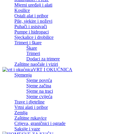
Mjerni uređaji i alati
Kosilice
Ostali alat i pribor
Pile, sjekire i noževi
Puhači i usisivači
Pumpe i hidropaci
Sjeckalice i drobilice
Trimeri i škare
Škare
Trimeri
Dodaci za trimere
Zaštitne naočale i viziri
VRT I OKUĆNICA
Sjemenja
Sjeme povrća
Sjeme začina
Sjeme na traci
Sjeme cvijeća
Trave i djeteline
Vrtni alati i pribor
Zemlja
Zaštitne rukavice
Crijeva, graničnici i ograde
Saksije i vaze