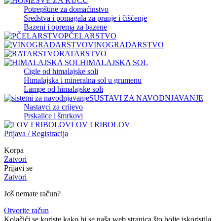
SVE ZA KUĆU
Potrepštine za domaćinstvo
Sredstva i pomagala za pranje i čišćenje
Bazeni i oprema za bazene
PČELARSTVO
VINOGRADARSTVO
RATARSTVO
HIMALAJSKA SOL
Cigle od himalajske soli
Himalajska i mineralna sol u grumenu
Lampe od himalajske soli
SUSTAVI ZA NAVODNJAVANJE
Nastavci za crijevo
Prskalice i šmrkovi
LOV I RIBOLOV
Prijava / Registracija
Korpa
Zatvori
Prijavi se
Zatvori
Još nemate račun?
Otvorite račun
Kolačići se koriste kako bi se naša web stranica što bolje iskoristila.