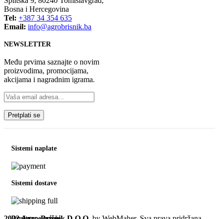
Splitska 9, 80240 Tomislavgrad,
Bosna i Hercegovina
Tel:
+387 34 354 635
Email:
info@agrobrisnik.ba
NEWSLETTER
Među prvima saznajte o novim
proizvodima, promocijama,
akcijama i nagradnim igrama.
Sistemi naplate
Sistemi dostave
2022 Agro-Brišnik D.O.O.
by WebMaher. Sva prava pridržana.
Društvene mreže