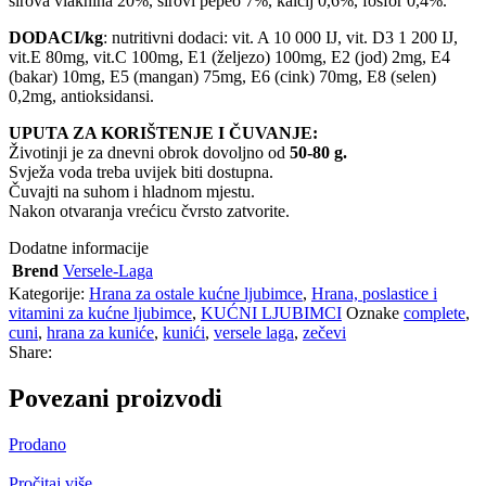
sirova vlaknina 20%, sirovi pepeo 7%, kalcij 0,6%, fosfor 0,4%.
DODACI/kg
: nutritivni dodaci: vit. A 10 000 IJ, vit. D3 1 200 IJ,
vit.E 80mg, vit.C 100mg, E1 (željezo) 100mg, E2 (jod) 2mg, E4
(bakar) 10mg, E5 (mangan) 75mg, E6 (cink) 70mg, E8 (selen)
0,2mg, antioksidansi.
UPUTA ZA KORIŠTENJE I ČUVANJE:
Životinji je za dnevni obrok dovoljno od
50-80 g.
Svježa voda treba uvijek biti dostupna.
Čuvajti na suhom i hladnom mjestu.
Nakon otvaranja vrećicu čvrsto zatvorite.
Dodatne informacije
Brend
Versele-Laga
Kategorije:
Hrana za ostale kućne ljubimce
,
Hrana, poslastice i
vitamini za kućne ljubimce
,
KUĆNI LJUBIMCI
Oznake
complete
,
cuni
,
hrana za kuniće
,
kunići
,
versele laga
,
zečevi
Share:
Povezani proizvodi
Prodano
Pročitaj više