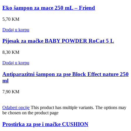
Eko šampon za mace 250 mL – Friend
5,70
KM
Dodaj u korpu
Pijesak za mačke BABY POWDER RoCat 5 L
8,30
KM
Dodaj u korpu
Antiparazitni šampon za pse Block Effect nature 250
ml
7,90
KM
Odaberi opcije
This product has multiple variants. The options may
be chosen on the product page
Prostirka za pse i mačke CUSHION