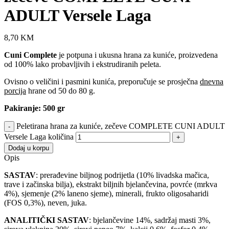
ADULT Versele Laga
8,70
KM
Cuni Complete
je potpuna i ukusna hrana za kuniće, proizvedena
od 100% lako probavljivih i ekstrudiranih peleta.
Ovisno o veličini i pasmini kunića, preporučuje se prosječna
dnevna
porcija
hrane od 50 do 80 g.
Pakiranje: 500 gr
Peletirana hrana za kuniće, zečeve COMPLETE CUNI ADULT
Versele Laga količina
Dodaj u korpu
Opis
SASTAV
: prerađevine biljnog podrijetla (10% livadska mačica,
trave i začinska bilja), ekstrakt biljnih bjelančevina, povrće (mrkva
4%), sjemenje (2% laneno sjeme), minerali, frukto oligosaharidi
(FOS 0,3%), neven, juka.
ANALITIČKI SASTAV
: bjelančevine 14%, sadržaj masti 3%,