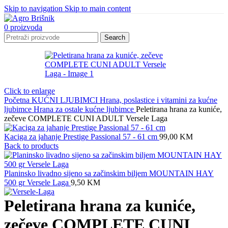
Skip to navigation
Skip to main content
0
proizvoda
Search
Click to enlarge
Početna
KUĆNI LJUBIMCI
Hrana, poslastice i vitamini za kućne
ljubimce
Hrana za ostale kućne ljubimce
Peletirana hrana za kuniće,
zečeve COMPLETE CUNI ADULT Versele Laga
Kaciga za jahanje Prestige Passional 57 - 61 cm
99,00
KM
Back to products
Planinsko livadno sijeno sa začinskim biljem MOUNTAIN HAY
500 gr Versele Laga
9,50
KM
Peletirana hrana za kuniće,
zečeve COMPLETE CUNI