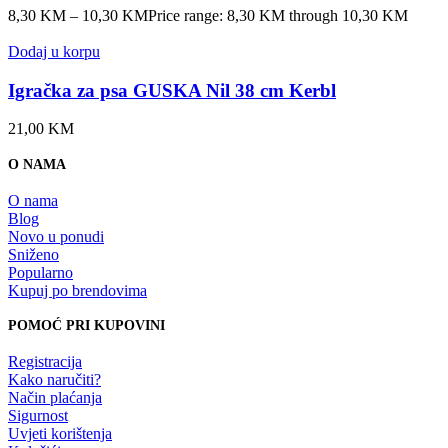
8,30
KM
–
10,30
KM
Price range: 8,30 KM through 10,30 KM
Dodaj u korpu
Igračka za psa GUSKA Nil 38 cm Kerbl
21,00
KM
O NAMA
O nama
Blog
Novo u ponudi
Sniženo
Popularno
Kupuj po brendovima
POMOĆ PRI KUPOVINI
Registracija
Kako naručiti?
Način plaćanja
Sigurnost
Uvjeti korištenja