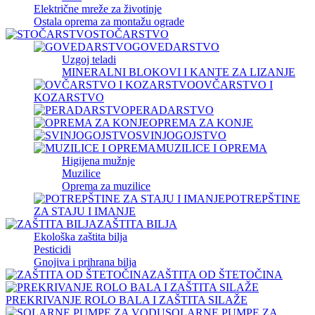
Električne mreže za životinje
Ostala oprema za montažu ograde
STOČARSTVO
GOVEDARSTVO
Uzgoj teladi
MINERALNI BLOKOVI I KANTE ZA LIZANJE
OVČARSTVO I
KOZARSTVO
PERADARSTVO
OPREMA ZA KONJE
SVINJOGOJSTVO
MUZILICE I OPREMA
Higijena mužnje
Muzilice
Oprema za muzilice
POTREPŠTINE
ZA STAJU I IMANJE
ZAŠTITA BILJA
Ekološka zaštita bilja
Pesticidi
Gnojiva i prihrana bilja
ZAŠTITA OD ŠTETOČINA
PREKRIVANJE ROLO BALA I ZAŠTITA SILAŽE
SOLARNE PUMPE ZA