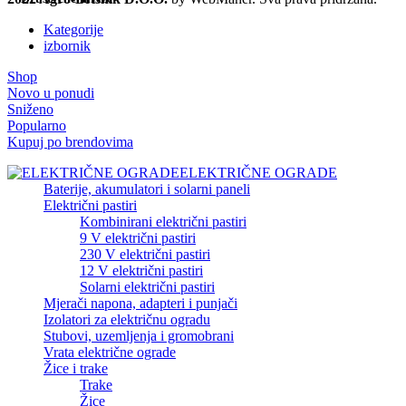
Kategorije
izbornik
Shop
Novo u ponudi
Sniženo
Popularno
Kupuj po brendovima
ELEKTRIČNE OGRADE
Baterije, akumulatori i solarni paneli
Električni pastiri
Kombinirani električni pastiri
9 V električni pastiri
230 V električni pastiri
12 V električni pastiri
Solarni električni pastiri
Mjerači napona, adapteri i punjači
Izolatori za električnu ogradu
Stubovi, uzemljenja i gromobrani
Vrata električne ograde
Žice i trake
Trake
Žice