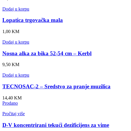
Dodaj u korpu
Lopatica trgovačka mala
1,00
KM
Dodaj u korpu
Nosna alka za bika 52-54 cm – Kerbl
9,50
KM
Dodaj u korpu
TECNOSAC-2 – Sredstvo za pranje muzilica
14,40
KM
Prodano
Pročitaj više
D-V koncentrirani tekući dezificijens za vime