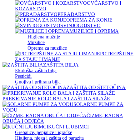
OVČARSTVO I
KOZARSTVO
PERADARSTVO
OPREMA ZA KONJE
SVINJOGOJSTVO
MUZILICE I OPREMA
Higijena mužnje
Muzilice
Oprema za muzilice
POTREPŠTINE
ZA STAJU I IMANJE
ZAŠTITA BILJA
Ekološka zaštita bilja
Pesticidi
Gnojiva i prihrana bilja
ZAŠTITA OD ŠTETOČINA
PREKRIVANJE ROLO BALA I ZAŠTITA SILAŽE
SOLARNE PUMPE ZA
VODU
ČIZME, RADNA
OBUĆA I ODJEĆA
KUĆNI LJUBIMCI
Grebalice, penjalice i igračke
Higijena, njega i zaštita od parazita