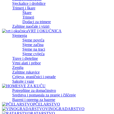
Sjeckalice i drobilice
Trimeri i škare
Škare
Trimeri
Dodaci za trimere
Zaštitne naočale i viziri
VRT I OKUĆNICA
Sjemenja
Sjeme povrća
Sjeme začina
Sjeme na traci
Sjeme cvijeća
Trave i djeteline
Vrtni alati i pribor
Zemlja
Zaštitne rukavice
Crijeva, graničnici i ograde
Saksije i vaze
SVE ZA KUĆU
Potrepštine za domaćinstvo
Sredstva i pomagala za pranje i čišćenje
Bazeni i oprema za bazene
PČELARSTVO
VINOGRADARSTVO
RATARSTVO