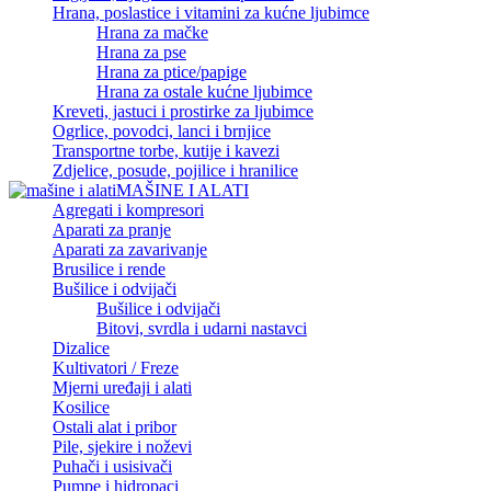
Hrana, poslastice i vitamini za kućne ljubimce
Hrana za mačke
Hrana za pse
Hrana za ptice/papige
Hrana za ostale kućne ljubimce
Kreveti, jastuci i prostirke za ljubimce
Ogrlice, povodci, lanci i brnjice
Transportne torbe, kutije i kavezi
Zdjelice, posude, pojilice i hranilice
MAŠINE I ALATI
Agregati i kompresori
Aparati za pranje
Aparati za zavarivanje
Brusilice i rende
Bušilice i odvijači
Bušilice i odvijači
Bitovi, svrdla i udarni nastavci
Dizalice
Kultivatori / Freze
Mjerni uređaji i alati
Kosilice
Ostali alat i pribor
Pile, sjekire i noževi
Puhači i usisivači
Pumpe i hidropaci