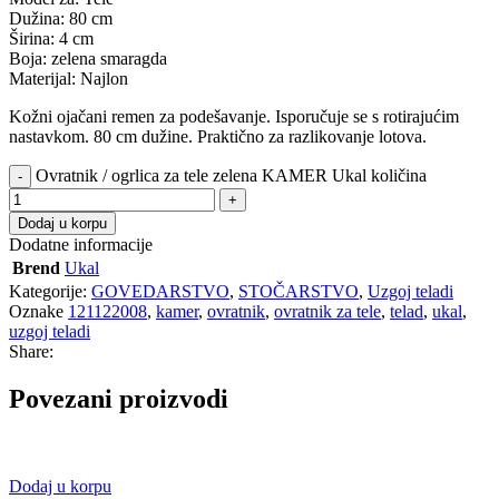
Dužina: 80 cm
Širina: 4 cm
Boja: zelena smaragda
Materijal: Najlon
Kožni ojačani remen za podešavanje. Isporučuje se s rotirajućim
nastavkom. 80 cm dužine. Praktično za razlikovanje lotova.
Ovratnik / ogrlica za tele zelena KAMER Ukal količina
Dodaj u korpu
Dodatne informacije
Brend
Ukal
Kategorije:
GOVEDARSTVO
,
STOČARSTVO
,
Uzgoj teladi
Oznake
121122008
,
kamer
,
ovratnik
,
ovratnik za tele
,
telad
,
ukal
,
uzgoj teladi
Share:
Povezani proizvodi
Dodaj u korpu