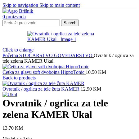
Skip to navigation
Skip to main content
0
proizvoda
Search
Click to enlarge
Početna
STOČARSTVO
GOVEDARSTVO
Ovratnik / ogrlica za
tele zelena KAMER Ukal
Četka za glavu soft dvobojna HippoTonic
10,50
KM
Back to products
Ovratnik / ogrlica za tele žuta KAMER
12,90
KM
Ovratnik / ogrlica za tele
zelena KAMER Ukal
13,70
KM
Model za: Tele