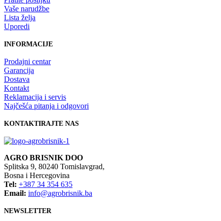
Vaše narudžbe
Lista želja
Uporedi
INFORMACIJE
Prodajni centar
Garancija
Dostava
Kontakt
Reklamacija i servis
Najčešća pitanja i odgovori
KONTAKTIRAJTE NAS
AGRO BRISNIK DOO
Splitska 9, 80240 Tomislavgrad,
Bosna i Hercegovina
Tel:
+387 34 354 635
Email:
info@agrobrisnik.ba
NEWSLETTER