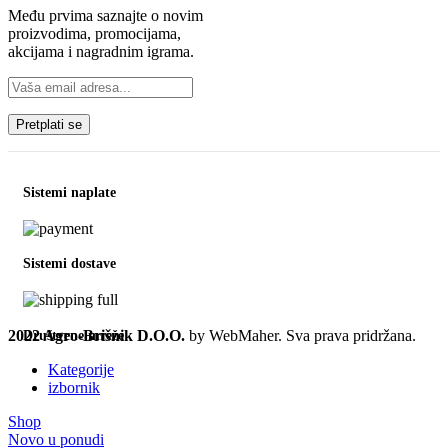
Među prvima saznajte o novim
proizvodima, promocijama,
akcijama i nagradnim igrama.
Sistemi naplate
Sistemi dostave
2022 Agro-Brišnik D.O.O.
by WebMaher. Sva prava pridržana.
Društvene mreže
Kategorije
izbornik
Shop
Novo u ponudi