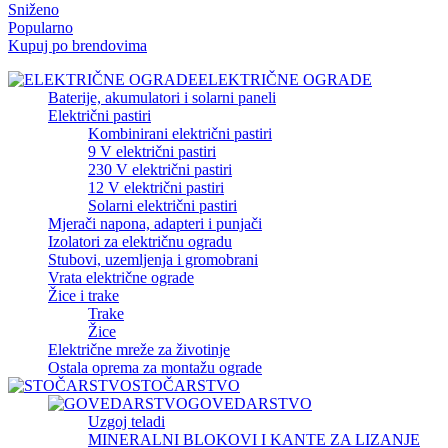
Sniženo
Popularno
Kupuj po brendovima
ELEKTRIČNE OGRADE
Baterije, akumulatori i solarni paneli
Električni pastiri
Kombinirani električni pastiri
9 V električni pastiri
230 V električni pastiri
12 V električni pastiri
Solarni električni pastiri
Mjerači napona, adapteri i punjači
Izolatori za električnu ogradu
Stubovi, uzemljenja i gromobrani
Vrata električne ograde
Žice i trake
Trake
Žice
Električne mreže za životinje
Ostala oprema za montažu ograde
STOČARSTVO
GOVEDARSTVO
Uzgoj teladi
MINERALNI BLOKOVI I KANTE ZA LIZANJE