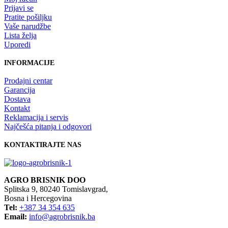
Prijavi se
Pratite pošiljku
Vaše narudžbe
Lista želja
Uporedi
INFORMACIJE
Prodajni centar
Garancija
Dostava
Kontakt
Reklamacija i servis
Najčešća pitanja i odgovori
KONTAKTIRAJTE NAS
AGRO BRISNIK DOO
Splitska 9, 80240 Tomislavgrad,
Bosna i Hercegovina
Tel:
+387 34 354 635
Email:
info@agrobrisnik.ba