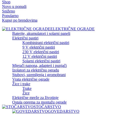
Shop
Novo u ponudi
Sniženo
Popularno
Kupuj po brendovima
ELEKTRIČNE OGRADE
Baterije, akumulatori i solarni paneli
Električni pastiri
Kombinirani električni pastiri
9 V električni pastiri
230 V električni pastiri
12 V električni pastiri
Solarni električni pastiri
Mjerači napona, adapteri i punjači
Izolatori za električnu ogradu
Stubovi, uzemljenja i gromobrani
Vrata električne ograde
Žice i trake
Trake
Žice
Električne mreže za životinje
Ostala oprema za montažu ograde
STOČARSTVO
GOVEDARSTVO