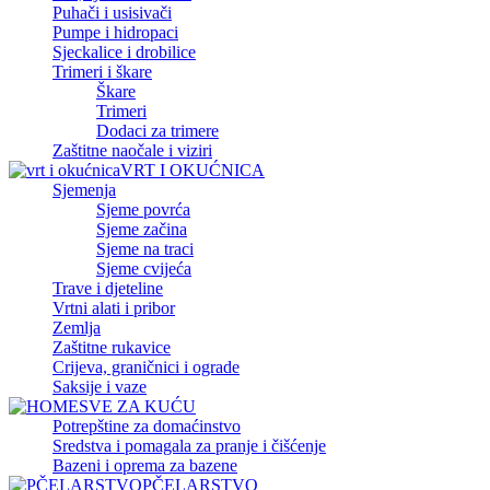
Puhači i usisivači
Pumpe i hidropaci
Sjeckalice i drobilice
Trimeri i škare
Škare
Trimeri
Dodaci za trimere
Zaštitne naočale i viziri
VRT I OKUĆNICA
Sjemenja
Sjeme povrća
Sjeme začina
Sjeme na traci
Sjeme cvijeća
Trave i djeteline
Vrtni alati i pribor
Zemlja
Zaštitne rukavice
Crijeva, graničnici i ograde
Saksije i vaze
SVE ZA KUĆU
Potrepštine za domaćinstvo
Sredstva i pomagala za pranje i čišćenje
Bazeni i oprema za bazene
PČELARSTVO