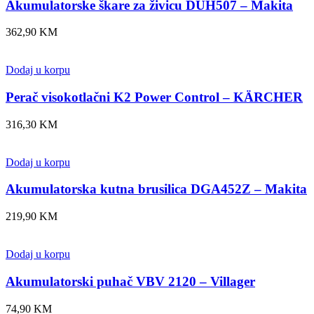
Akumulatorske škare za živicu DUH507 – Makita
362,90
KM
Dodaj u korpu
Perač visokotlačni K2 Power Control – KÄRCHER
316,30
KM
Dodaj u korpu
Akumulatorska kutna brusilica DGA452Z – Makita
219,90
KM
Dodaj u korpu
Akumulatorski puhač VBV 2120 – Villager
74,90
KM