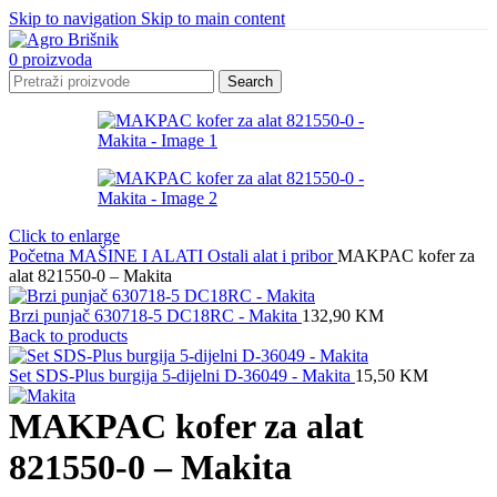
Skip to navigation
Skip to main content
0
proizvoda
Search
Click to enlarge
Početna
MAŠINE I ALATI
Ostali alat i pribor
MAKPAC kofer za
alat 821550-0 – Makita
Brzi punjač 630718-5 DC18RC - Makita
132,90
KM
Back to products
Set SDS-Plus burgija 5-dijelni D-36049 - Makita
15,50
KM
MAKPAC kofer za alat
821550-0 – Makita