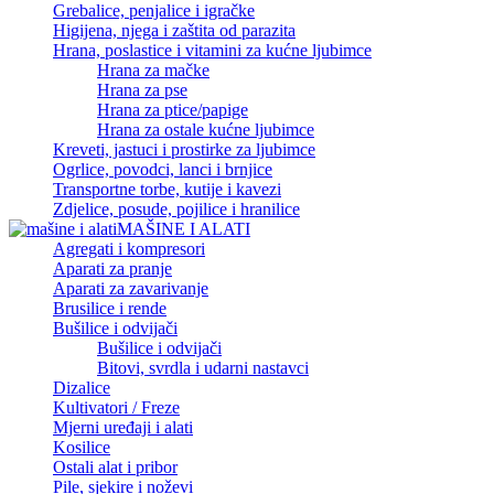
Grebalice, penjalice i igračke
Higijena, njega i zaštita od parazita
Hrana, poslastice i vitamini za kućne ljubimce
Hrana za mačke
Hrana za pse
Hrana za ptice/papige
Hrana za ostale kućne ljubimce
Kreveti, jastuci i prostirke za ljubimce
Ogrlice, povodci, lanci i brnjice
Transportne torbe, kutije i kavezi
Zdjelice, posude, pojilice i hranilice
MAŠINE I ALATI
Agregati i kompresori
Aparati za pranje
Aparati za zavarivanje
Brusilice i rende
Bušilice i odvijači
Bušilice i odvijači
Bitovi, svrdla i udarni nastavci
Dizalice
Kultivatori / Freze
Mjerni uređaji i alati
Kosilice
Ostali alat i pribor
Pile, sjekire i noževi