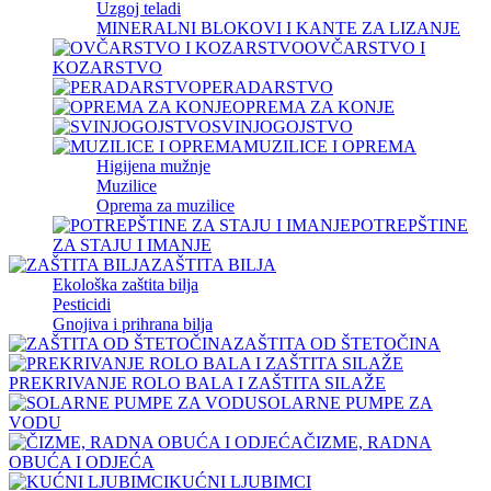
Uzgoj teladi
MINERALNI BLOKOVI I KANTE ZA LIZANJE
OVČARSTVO I
KOZARSTVO
PERADARSTVO
OPREMA ZA KONJE
SVINJOGOJSTVO
MUZILICE I OPREMA
Higijena mužnje
Muzilice
Oprema za muzilice
POTREPŠTINE
ZA STAJU I IMANJE
ZAŠTITA BILJA
Ekološka zaštita bilja
Pesticidi
Gnojiva i prihrana bilja
ZAŠTITA OD ŠTETOČINA
PREKRIVANJE ROLO BALA I ZAŠTITA SILAŽE
SOLARNE PUMPE ZA
VODU
ČIZME, RADNA
OBUĆA I ODJEĆA
KUĆNI LJUBIMCI