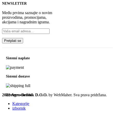
NEWSLETTER
Među prvima saznajte o novim
proizvodima, promocijama,
akcijama i nagradnim igrama.
Sistemi naplate
Sistemi dostave
2022 Agro-Brišnik D.O.O.
by WebMaher. Sva prava pridržana.
Društvene mreže
Kategorije
izbornik