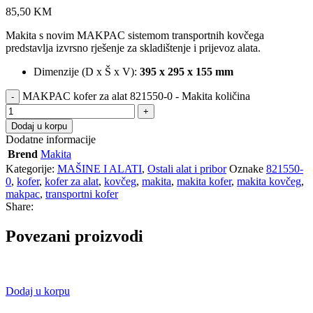
85,50
KM
Makita s novim MAKPAC sistemom transportnih kovčega
predstavlja izvrsno rješenje za skladištenje i prijevoz alata.
Dimenzije (D x Š x V):
395 x 295 x 155 mm
MAKPAC kofer za alat 821550-0 - Makita količina
Dodaj u korpu
Dodatne informacije
Brend
Makita
Kategorije:
MAŠINE I ALATI
,
Ostali alat i pribor
Oznake
821550-
0
,
kofer
,
kofer za alat
,
kovčeg
,
makita
,
makita kofer
,
makita kovčeg
,
makpac
,
transportni kofer
Share:
Povezani proizvodi
Dodaj u korpu