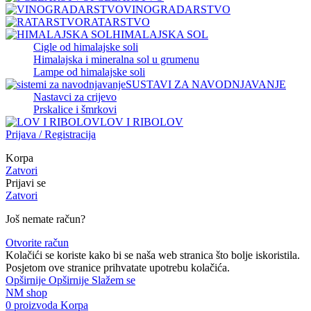
VINOGRADARSTVO
RATARSTVO
HIMALAJSKA SOL
Cigle od himalajske soli
Himalajska i mineralna sol u grumenu
Lampe od himalajske soli
SUSTAVI ZA NAVODNJAVANJE
Nastavci za crijevo
Prskalice i šmrkovi
LOV I RIBOLOV
Prijava / Registracija
Korpa
Zatvori
Prijavi se
Zatvori
Još nemate račun?
Otvorite račun
Kolačići se koriste kako bi se naša web stranica što bolje iskoristila.
Posjetom ove stranice prihvatate upotrebu kolačića.
Opširnije
Opširnije
Slažem se
NM shop
0
proizvoda
Korpa