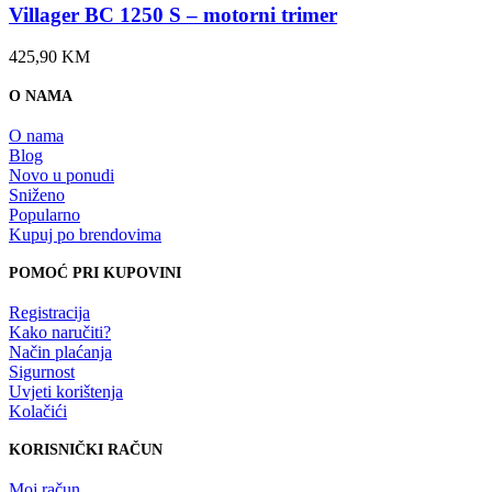
Villager BC 1250 S – motorni trimer
425,90
KM
O NAMA
O nama
Blog
Novo u ponudi
Sniženo
Popularno
Kupuj po brendovima
POMOĆ PRI KUPOVINI
Registracija
Kako naručiti?
Način plaćanja
Sigurnost
Uvjeti korištenja
Kolačići
KORISNIČKI RAČUN
Moj račun