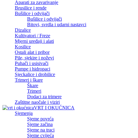
Aparati za zavarivanje
Brusilice i rende
Bušilice i odvijači
Bušilice i odvijači
Bitovi, svrdla i udarni nastavci
Dizalice
Kultivatori / Freze
Mjerni uređaji i alati
Kosilice
Ostali alat i pribor
Pile, sjekire i noževi
Puhači i usisivači
Pumpe i hidropaci
Sjeckalice i drobilice
Trimeri i škare
Škare
Trimeri
Dodaci za trimere
Zaštitne naočale i viziri
VRT I OKUĆNICA
Sjemenja
Sjeme povrća
Sjeme začina
Sjeme na traci
Sjeme cvijeća