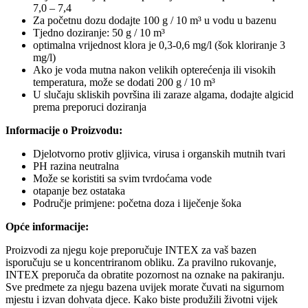
7,0 – 7,4
Za početnu dozu dodajte 100 g / 10 m³ u vodu u bazenu
Tjedno doziranje: 50 g / 10 m³
optimalna vrijednost klora je 0,3-0,6 mg/l (šok kloriranje 3
mg/l)
Ako je voda mutna nakon velikih opterećenja ili visokih
temperatura, može se dodati 200 g / 10 m³
U slučaju skliskih površina ili zaraze algama, dodajte algicid
prema preporuci doziranja
Informacije o Proizvodu:
Djelotvorno protiv gljivica, virusa i organskih mutnih tvari
PH razina neutralna
Može se koristiti sa svim tvrdoćama vode
otapanje bez ostataka
Područje primjene: početna doza i liječenje šoka
Opće informacije:
Proizvodi za njegu koje preporučuje INTEX za vaš bazen
isporučuju se u koncentriranom obliku. Za pravilno rukovanje,
INTEX preporuča da obratite pozornost na oznake na pakiranju.
Sve predmete za njegu bazena uvijek morate čuvati na sigurnom
mjestu i izvan dohvata djece. Kako biste produžili životni vijek