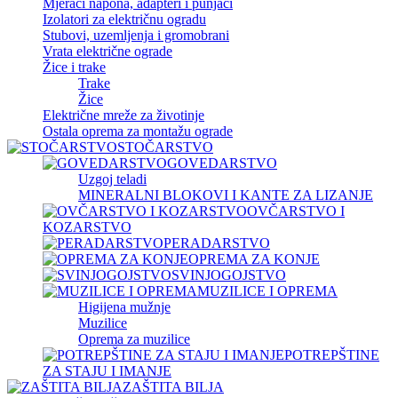
Mjerači napona, adapteri i punjači
Izolatori za električnu ogradu
Stubovi, uzemljenja i gromobrani
Vrata električne ograde
Žice i trake
Trake
Žice
Električne mreže za životinje
Ostala oprema za montažu ograde
STOČARSTVO
GOVEDARSTVO
Uzgoj teladi
MINERALNI BLOKOVI I KANTE ZA LIZANJE
OVČARSTVO I
KOZARSTVO
PERADARSTVO
OPREMA ZA KONJE
SVINJOGOJSTVO
MUZILICE I OPREMA
Higijena mužnje
Muzilice
Oprema za muzilice
POTREPŠTINE
ZA STAJU I IMANJE
ZAŠTITA BILJA