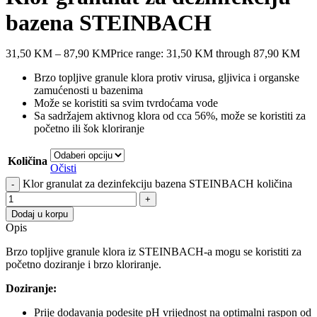
bazena STEINBACH
31,50
KM
–
87,90
KM
Price range: 31,50 KM through 87,90 KM
Brzo topljive granule klora protiv virusa, gljivica i organske
zamućenosti u bazenima
Može se koristiti sa svim tvrdoćama vode
Sa sadržajem aktivnog klora od cca 56%, može se koristiti za
početno ili šok kloriranje
Količina
Očisti
Klor granulat za dezinfekciju bazena STEINBACH količina
Dodaj u korpu
Opis
Brzo topljive granule klora iz STEINBACH-a mogu se koristiti za
početno doziranje i brzo kloriranje.
Doziranje:
Prije dodavanja podesite pH vrijednost na optimalni raspon od