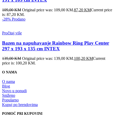
109,00
KM
Original price was: 109,00 KM.
87,20
KM
Current price
is: 87,20 KM.
-28%
Prodano
Pročitaj više
Bazen na napuhavanje Rainbow Ring Play Center
297 x 193 x 135 cm INTEX
139,00
KM
Original price was: 139,00 KM.
100,20
KM
Current
price is: 100,20 KM.
O NAMA
O nama
Blog
Novo u ponudi
Sniženo
Popularno
Kupuj po brendovima
POMOĆ PRI KUPOVINI