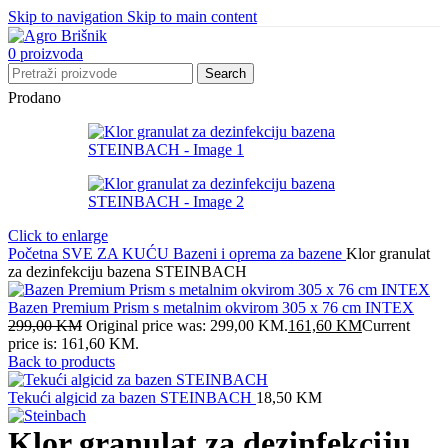
Skip to navigation
Skip to main content
0
proizvoda
Search
Prodano
Click to enlarge
Početna
SVE ZA KUĆU
Bazeni i oprema za bazene
Klor granulat
za dezinfekciju bazena STEINBACH
Bazen Premium Prism s metalnim okvirom 305 x 76 cm INTEX
299,00
KM
Original price was: 299,00 KM.
161,60
KM
Current
price is: 161,60 KM.
Back to products
Tekući algicid za bazen STEINBACH
18,50
KM
Klor granulat za dezinfekciju