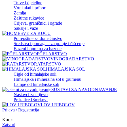
Trave i djeteline
Vrtni alati i pribor
Zemlja
Zaštitne rukavice
Crijeva, graničnici i ograde
Saksije i vaze
SVE ZA KUĆU
Potrepštine za domaćinstvo
Sredstva i pomagala za pranje i čišćenje
Bazeni i oprema za bazene
PČELARSTVO
VINOGRADARSTVO
RATARSTVO
HIMALAJSKA SOL
Cigle od himalajske soli
Himalajska i mineralna sol u grumenu
Lampe od himalajske soli
SUSTAVI ZA NAVODNJAVANJE
Nastavci za crijevo
Prskalice i šmrkovi
LOV I RIBOLOV
Prijava / Registracija
Korpa
Zatvori