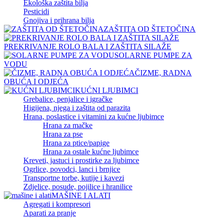
Ekološka zaštita bilja
Pesticidi
Gnojiva i prihrana bilja
ZAŠTITA OD ŠTETOČINA
PREKRIVANJE ROLO BALA I ZAŠTITA SILAŽE
SOLARNE PUMPE ZA
VODU
ČIZME, RADNA
OBUĆA I ODJEĆA
KUĆNI LJUBIMCI
Grebalice, penjalice i igračke
Higijena, njega i zaštita od parazita
Hrana, poslastice i vitamini za kućne ljubimce
Hrana za mačke
Hrana za pse
Hrana za ptice/papige
Hrana za ostale kućne ljubimce
Kreveti, jastuci i prostirke za ljubimce
Ogrlice, povodci, lanci i brnjice
Transportne torbe, kutije i kavezi
Zdjelice, posude, pojilice i hranilice
MAŠINE I ALATI
Agregati i kompresori
Aparati za pranje