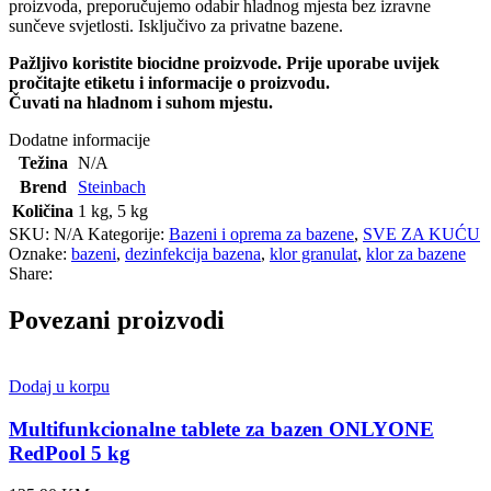
proizvoda, preporučujemo odabir hladnog mjesta bez izravne
sunčeve svjetlosti. Isključivo za privatne bazene.
Pažljivo koristite biocidne proizvode. Prije uporabe uvijek
pročitajte etiketu i informacije o proizvodu.
Čuvati na hladnom i suhom mjestu.
Dodatne informacije
Težina
N/A
Brend
Steinbach
Količina
1 kg
,
5 kg
SKU:
N/A
Kategorije:
Bazeni i oprema za bazene
,
SVE ZA KUĆU
Oznake:
bazeni
,
dezinfekcija bazena
,
klor granulat
,
klor za bazene
Share:
Povezani proizvodi
Dodaj u korpu
Multifunkcionalne tablete za bazen ONLYONE
RedPool 5 kg