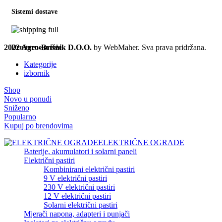
Sistemi dostave
2022 Agro-Brišnik D.O.O.
by WebMaher. Sva prava pridržana.
Društvene mreže
Kategorije
izbornik
Shop
Novo u ponudi
Sniženo
Popularno
Kupuj po brendovima
ELEKTRIČNE OGRADE
Baterije, akumulatori i solarni paneli
Električni pastiri
Kombinirani električni pastiri
9 V električni pastiri
230 V električni pastiri
12 V električni pastiri
Solarni električni pastiri
Mjerači napona, adapteri i punjači