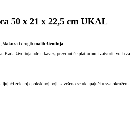
aca 50 x 21 x 22,5 cm UKAL
,
štakora
i drugih
malih životinja
.
a. Kada životinja uđe u kavez, prevrnut će platformu i zatvoriti vrata z
jujući zelenoj epoksidnoj boji, savršeno se uklapajući u sva okruženja