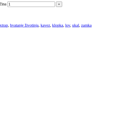
čina
xtrap
,
hvatanje životinja
,
kavez
,
klopka
,
lov
,
ukal
,
zamka