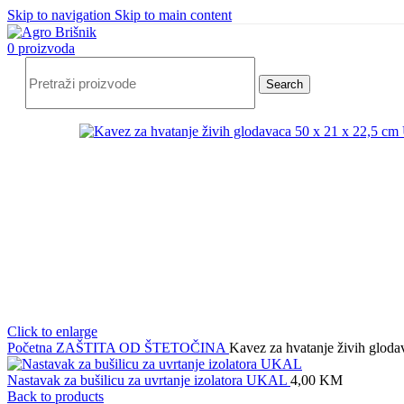
Skip to navigation
Skip to main content
0
proizvoda
Search
Click to enlarge
Početna
ZAŠTITA OD ŠTETOČINA
Kavez za hvatanje živih glod
Nastavak za bušilicu za uvrtanje izolatora UKAL
4,00
KM
Back to products