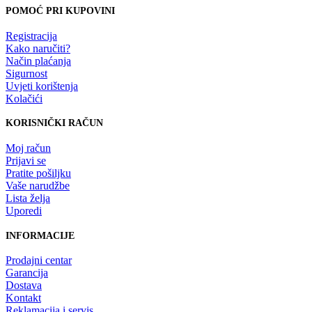
POMOĆ PRI KUPOVINI
Registracija
Kako naručiti?
Način plaćanja
Sigurnost
Uvjeti korištenja
Kolačići
KORISNIČKI RAČUN
Moj račun
Prijavi se
Pratite pošiljku
Vaše narudžbe
Lista želja
Uporedi
INFORMACIJE
Prodajni centar
Garancija
Dostava
Kontakt
Reklamacija i servis