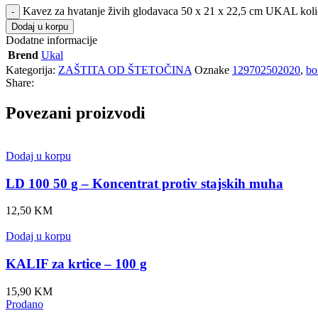
Kavez za hvatanje živih glodavaca 50 x 21 x 22,5 cm UKAL koli
Dodaj u korpu
Dodatne informacije
Brend
Ukal
Kategorija:
ZAŠTITA OD ŠTETOČINA
Oznake
129702502020
,
bo
Share:
Povezani proizvodi
Dodaj u korpu
LD 100 50 g – Koncentrat protiv stajskih muha
12,50
KM
Dodaj u korpu
KALIF za krtice – 100 g
15,90
KM
Prodano