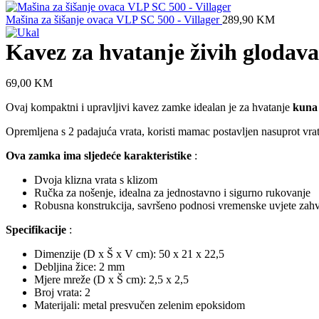
Mašina za šišanje ovaca VLP SC 500 - Villager
289,90
KM
Kavez za hvatanje živih glodav
69,00
KM
Ovaj kompaktni i upravljivi kavez zamke idealan je za hvatanje
kuna
Opremljena s 2 padajuća vrata, koristi mamac postavljen nasuprot vrat
Ova zamka ima sljedeće karakteristike
:
Dvoja klizna vrata s klizom
Ručka za nošenje, idealna za jednostavno i sigurno rukovanje
Robusna konstrukcija, savršeno podnosi vremenske uvjete zahval
Specifikacije
:
Dimenzije (D x Š x V cm): 50 x 21 x 22,5
Debljina žice: 2 mm
Mjere mreže (D x Š cm): 2,5 x 2,5
Broj vrata: 2
Materijali: metal presvučen zelenim epoksidom