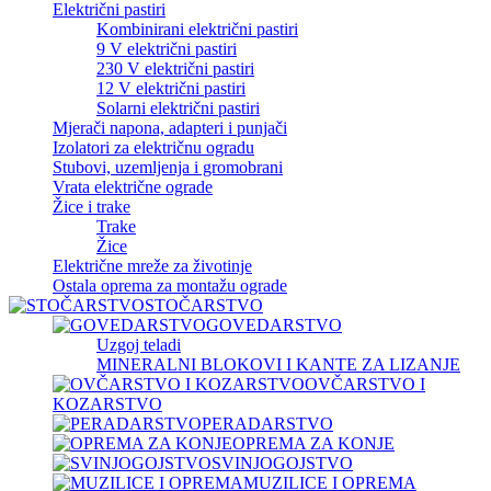
Električni pastiri
Kombinirani električni pastiri
9 V električni pastiri
230 V električni pastiri
12 V električni pastiri
Solarni električni pastiri
Mjerači napona, adapteri i punjači
Izolatori za električnu ogradu
Stubovi, uzemljenja i gromobrani
Vrata električne ograde
Žice i trake
Trake
Žice
Električne mreže za životinje
Ostala oprema za montažu ograde
STOČARSTVO
GOVEDARSTVO
Uzgoj teladi
MINERALNI BLOKOVI I KANTE ZA LIZANJE
OVČARSTVO I
KOZARSTVO
PERADARSTVO
OPREMA ZA KONJE
SVINJOGOJSTVO
MUZILICE I OPREMA