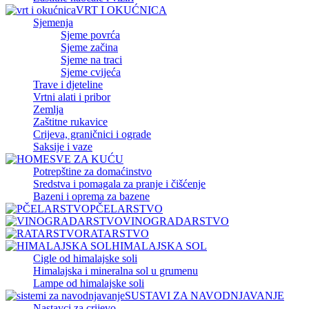
VRT I OKUĆNICA
Sjemenja
Sjeme povrća
Sjeme začina
Sjeme na traci
Sjeme cvijeća
Trave i djeteline
Vrtni alati i pribor
Zemlja
Zaštitne rukavice
Crijeva, graničnici i ograde
Saksije i vaze
SVE ZA KUĆU
Potrepštine za domaćinstvo
Sredstva i pomagala za pranje i čišćenje
Bazeni i oprema za bazene
PČELARSTVO
VINOGRADARSTVO
RATARSTVO
HIMALAJSKA SOL
Cigle od himalajske soli
Himalajska i mineralna sol u grumenu
Lampe od himalajske soli
SUSTAVI ZA NAVODNJAVANJE
Nastavci za crijevo