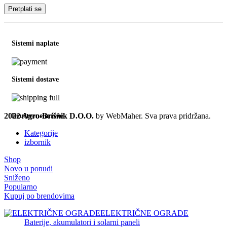
Sistemi naplate
Sistemi dostave
2022 Agro-Brišnik D.O.O.
by WebMaher. Sva prava pridržana.
Društvene mreže
Kategorije
izbornik
Shop
Novo u ponudi
Sniženo
Popularno
Kupuj po brendovima
ELEKTRIČNE OGRADE
Baterije, akumulatori i solarni paneli