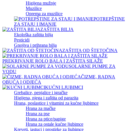
Higijena mužnje
Muzilice
Oprema za muzilice
POTREPŠTINE
ZA STAJU I IMANJE
ZAŠTITA BILJA
Ekološka zaštita bilja
Pesticidi
Gnojiva i prihrana bilja
ZAŠTITA OD ŠTETOČINA
PREKRIVANJE ROLO BALA I ZAŠTITA SILAŽE
SOLARNE PUMPE ZA
VODU
ČIZME, RADNA
OBUĆA I ODJEĆA
KUĆNI LJUBIMCI
Grebalice, penjalice i igračke
Higijena, njega i zaštita od parazita
Hrana, poslastice i vitamini za kućne ljubimce
Hrana za mačke
Hrana za pse
Hrana za ptice/papige
Hrana za ostale kućne ljubimce
Kreveti, jastuci i prostirke za ljubimce