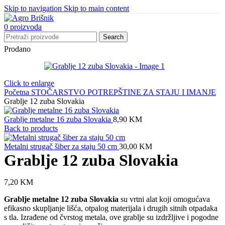
Skip to navigation
Skip to main content
0
proizvoda
Search
Prodano
Click to enlarge
Početna
STOČARSTVO
POTREPŠTINE ZA STAJU I IMANJE
Grablje 12 zuba Slovakia
Grablje metalne 16 zuba Slovakia
8,90
KM
Back to products
Metalni strugač šiber za staju 50 cm
30,00
KM
Grablje 12 zuba Slovakia
7,20
KM
Grablje metalne 12 zuba Slovakia
su vrtni alat koji omogućava
efikasno skupljanje lišća, otpalog materijala i drugih sitnih otpadaka
s tla. Izrađene od čvrstog metala, ove grablje su izdržljive i pogodne