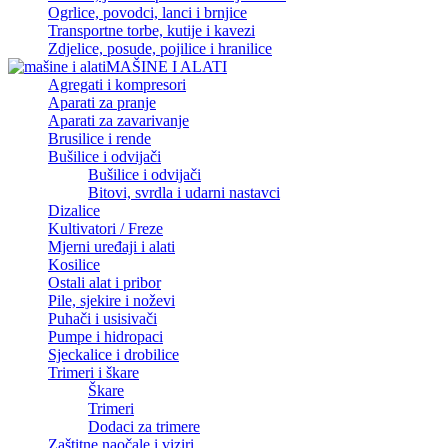
Ogrlice, povodci, lanci i brnjice
Transportne torbe, kutije i kavezi
Zdjelice, posude, pojilice i hranilice
MAŠINE I ALATI
Agregati i kompresori
Aparati za pranje
Aparati za zavarivanje
Brusilice i rende
Bušilice i odvijači
Bušilice i odvijači
Bitovi, svrdla i udarni nastavci
Dizalice
Kultivatori / Freze
Mjerni uređaji i alati
Kosilice
Ostali alat i pribor
Pile, sjekire i noževi
Puhači i usisivači
Pumpe i hidropaci
Sjeckalice i drobilice
Trimeri i škare
Škare
Trimeri
Dodaci za trimere
Zaštitne naočale i viziri