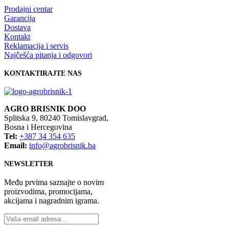
Prodajni centar
Garancija
Dostava
Kontakt
Reklamacija i servis
Najčešća pitanja i odgovori
KONTAKTIRAJTE NAS
AGRO BRISNIK DOO
Splitska 9, 80240 Tomislavgrad,
Bosna i Hercegovina
Tel:
+387 34 354 635
Email:
info@agrobrisnik.ba
NEWSLETTER
Među prvima saznajte o novim
proizvodima, promocijama,
akcijama i nagradnim igrama.