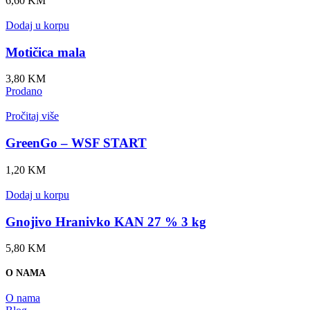
6,60
KM
Dodaj u korpu
Motičica mala
3,80
KM
Prodano
Pročitaj više
GreenGo – WSF START
1,20
KM
Dodaj u korpu
Gnojivo Hranivko KAN 27 % 3 kg
5,80
KM
O NAMA
O nama