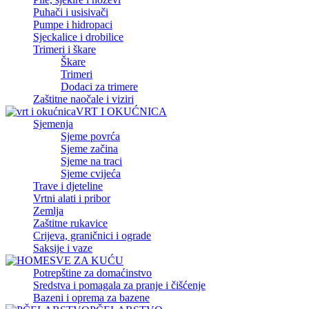
Puhači i usisivači
Pumpe i hidropaci
Sjeckalice i drobilice
Trimeri i škare
Škare
Trimeri
Dodaci za trimere
Zaštitne naočale i viziri
VRT I OKUĆNICA
Sjemenja
Sjeme povrća
Sjeme začina
Sjeme na traci
Sjeme cvijeća
Trave i djeteline
Vrtni alati i pribor
Zemlja
Zaštitne rukavice
Crijeva, graničnici i ograde
Saksije i vaze
SVE ZA KUĆU
Potrepštine za domaćinstvo
Sredstva i pomagala za pranje i čišćenje
Bazeni i oprema za bazene