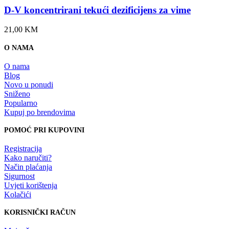
D-V koncentrirani tekući dezificijens za vime
21,00
KM
O NAMA
O nama
Blog
Novo u ponudi
Sniženo
Popularno
Kupuj po brendovima
POMOĆ PRI KUPOVINI
Registracija
Kako naručiti?
Način plaćanja
Sigurnost
Uvjeti korištenja
Kolačići
KORISNIČKI RAČUN