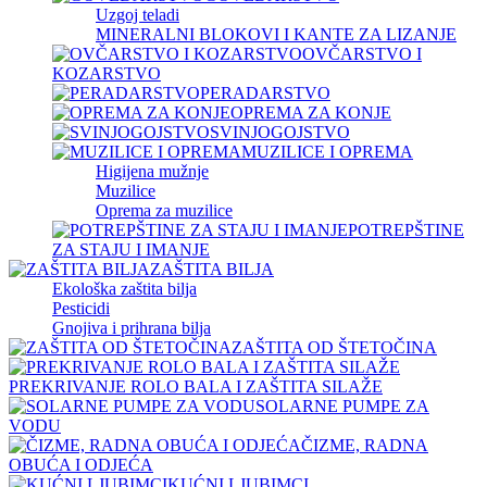
Uzgoj teladi
MINERALNI BLOKOVI I KANTE ZA LIZANJE
OVČARSTVO I
KOZARSTVO
PERADARSTVO
OPREMA ZA KONJE
SVINJOGOJSTVO
MUZILICE I OPREMA
Higijena mužnje
Muzilice
Oprema za muzilice
POTREPŠTINE
ZA STAJU I IMANJE
ZAŠTITA BILJA
Ekološka zaštita bilja
Pesticidi
Gnojiva i prihrana bilja
ZAŠTITA OD ŠTETOČINA
PREKRIVANJE ROLO BALA I ZAŠTITA SILAŽE
SOLARNE PUMPE ZA
VODU
ČIZME, RADNA
OBUĆA I ODJEĆA
KUĆNI LJUBIMCI