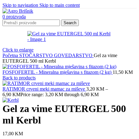
Skip to navigation
Skip to main content
0
proizvoda
Search
Click to enlarge
Početna
STOČARSTVO
GOVEDARSTVO
Gel za vime
EUTERGEL 500 ml Kerbl
FOSFOFERTIL - Mineralna mješavina s fitazom (2 kg)
11,50
KM
Back to products
RATIMOR crveni meki mamac za miševe
3,20
KM
–
6,90
KM
Price range: 3,20 KM through 6,90 KM
Gel za vime EUTERGEL 500
ml Kerbl
17,00
KM