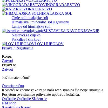
PČELARSTVO
VINOGRADARSTVO
RATARSTVO
HIMALAJSKA SOL
Cigle od himalajske soli
Himalajska i mineralna sol u grumenu
Lampe od himalajske soli
SUSTAVI ZA NAVODNJAVANJE
Nastavci za crijevo
Prskalice i šmrkovi
LOV I RIBOLOV
Prijava / Registracija
Korpa
Zatvori
Prijavi se
Zatvori
Još nemate račun?
Otvorite račun
Kolačići se koriste kako bi se naša web stranica što bolje iskoristila.
Posjetom ove stranice prihvatate upotrebu kolačića.
Opširnije
Opširnije
Slažem se
NM shop
0
proizvoda
Korpa