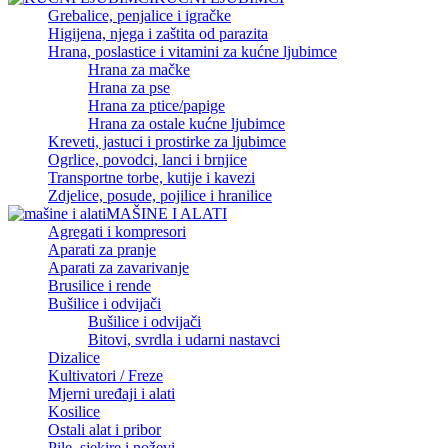
Grebalice, penjalice i igračke
Higijena, njega i zaštita od parazita
Hrana, poslastice i vitamini za kućne ljubimce
Hrana za mačke
Hrana za pse
Hrana za ptice/papige
Hrana za ostale kućne ljubimce
Kreveti, jastuci i prostirke za ljubimce
Ogrlice, povodci, lanci i brnjice
Transportne torbe, kutije i kavezi
Zdjelice, posude, pojilice i hranilice
MAŠINE I ALATI
Agregati i kompresori
Aparati za pranje
Aparati za zavarivanje
Brusilice i rende
Bušilice i odvijači
Bušilice i odvijači
Bitovi, svrdla i udarni nastavci
Dizalice
Kultivatori / Freze
Mjerni uređaji i alati
Kosilice
Ostali alat i pribor
Pile, sjekire i noževi