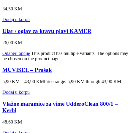
34,50
KM
Dodaj u korpu
Ular / oglav za kravu plavi KAMER
26,00
KM
Odaberi opcije
This product has multiple variants. The options may
be chosen on the product page
MUVISEL – Prašak
5,90
KM
–
43,90
KM
Price range: 5,90 KM through 43,90 KM
Dodaj u korpu
Vlažne maramice za vime UdderoClean 800/1 –
Kerbl
48,60
KM
Dodaj u korpu