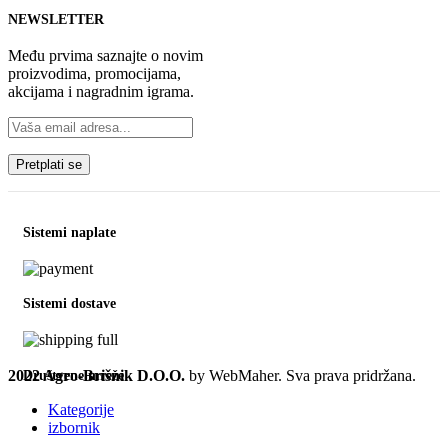
NEWSLETTER
Među prvima saznajte o novim
proizvodima, promocijama,
akcijama i nagradnim igrama.
Sistemi naplate
Sistemi dostave
2022 Agro-Brišnik D.O.O.
by WebMaher. Sva prava pridržana.
Društvene mreže
Kategorije
izbornik