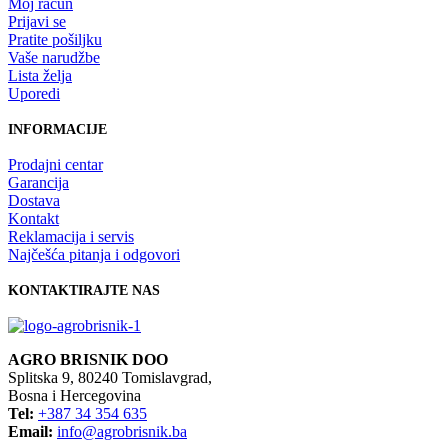
Moj račun
Prijavi se
Pratite pošiljku
Vaše narudžbe
Lista želja
Uporedi
INFORMACIJE
Prodajni centar
Garancija
Dostava
Kontakt
Reklamacija i servis
Najčešća pitanja i odgovori
KONTAKTIRAJTE NAS
AGRO BRISNIK DOO
Splitska 9, 80240 Tomislavgrad,
Bosna i Hercegovina
Tel:
+387 34 354 635
Email:
info@agrobrisnik.ba