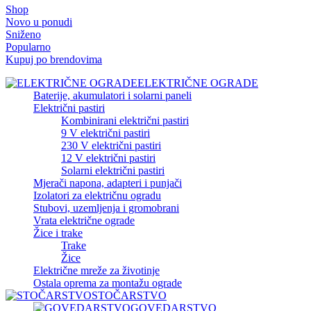
Shop
Novo u ponudi
Sniženo
Popularno
Kupuj po brendovima
ELEKTRIČNE OGRADE
Baterije, akumulatori i solarni paneli
Električni pastiri
Kombinirani električni pastiri
9 V električni pastiri
230 V električni pastiri
12 V električni pastiri
Solarni električni pastiri
Mjerači napona, adapteri i punjači
Izolatori za električnu ogradu
Stubovi, uzemljenja i gromobrani
Vrata električne ograde
Žice i trake
Trake
Žice
Električne mreže za životinje
Ostala oprema za montažu ograde
STOČARSTVO
GOVEDARSTVO