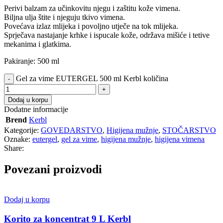
Perivi balzam za učinkovitu njegu i zaštitu kože vimena.
Biljna ulja štite i njeguju tkivo vimena.
Povećava izlaz mlijeka i povoljno utječe na tok mlijeka.
Sprječava nastajanje krhke i ispucale kože, održava mišiće i tetive
mekanima i glatkima.
Pakiranje: 500 ml
Gel za vime EUTERGEL 500 ml Kerbl količina
Dodaj u korpu
Dodatne informacije
Brend
Kerbl
Kategorije:
GOVEDARSTVO
,
Higijena mužnje
,
STOČARSTVO
Oznake:
eutergel
,
gel za vime
,
higijena mužnje
,
higijena vimena
Share:
Povezani proizvodi
Dodaj u korpu
Korito za koncentrat 9 L Kerbl