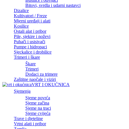
Bušilice i odvijači
Bitovi, svrdla i udarni nastavci
Dizalice
Kultivatori / Freze
Mjerni uređaji i alati
Kosilice
Ostali alat i pribor
Pile, sjekire i noževi
Puhači i usisivači
Pumpe i hidropaci
Sjeckalice i drobilice
Trimeri i škare
Škare
Trimeri
Dodaci za trimere
Zaštitne naočale i viziri
VRT I OKUĆNICA
Sjemenja
Sjeme povrća
Sjeme začina
Sjeme na traci
Sjeme cvijeća
Trave i djeteline
Vrtni alati i pribor
Zemlja