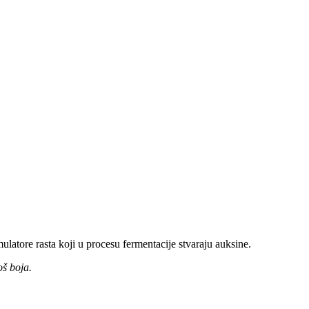
latore rasta koji u procesu fermentacije stvaraju auksine.
oš boja.