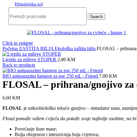
Himalajska sol
Search
Click to enlarge
Početna
ZAŠTITA BILJA
Ekološka zaštita bilja
FLOSAL – prihrana/g
Ljepilo za miševe STOPER
2,80
KM
Back to products
BIO antiparazitni šampon za pse 250 mL - Friend
7,00
KM
FLOSAL – prihrana/gnojivo za 
6,60
KM
FLOSAL
je mikrobiološko tekuće gnojivo – stimulator rasta, namijen
Flosal pomaže vašem cvijeću da pokaže svoje najbolje osobine, na brz, 
Povećanje lisne mase;
Bolja obojenost i intenzivnija boja cvjetova;