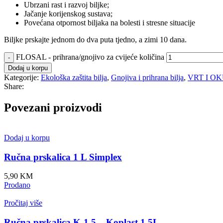
Ubrzani rast i razvoj biljke;
Jačanje korijenskog sustava;
Povećana otpornost biljaka na bolesti i stresne situacije
Biljke prskajte jednom do dva puta tjedno, a zimi 10 dana.
FLOSAL - prihrana/gnojivo za cvijeće količina
Dodaj u korpu
Kategorije:
Ekološka zaštita bilja
,
Gnojiva i prihrana bilja
,
VRT I O
Share:
Povezani proizvodi
Dodaj u korpu
Ručna prskalica 1 L Simplex
5,90
KM
Prodano
Pročitaj više
Ručna prskalica K-1,5 – Koplast 1,5L