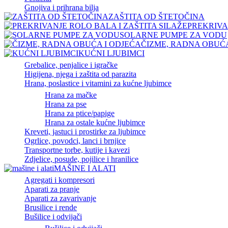
Gnojiva i prihrana bilja
ZAŠTITA OD ŠTETOČINA
PREKRIVA
SOLARNE PUMPE ZA VODU
ČIZME, RADNA OBUĆA
KUĆNI LJUBIMCI
Grebalice, penjalice i igračke
Higijena, njega i zaštita od parazita
Hrana, poslastice i vitamini za kućne ljubimce
Hrana za mačke
Hrana za pse
Hrana za ptice/papige
Hrana za ostale kućne ljubimce
Kreveti, jastuci i prostirke za ljubimce
Ogrlice, povodci, lanci i brnjice
Transportne torbe, kutije i kavezi
Zdjelice, posude, pojilice i hranilice
MAŠINE I ALATI
Agregati i kompresori
Aparati za pranje
Aparati za zavarivanje
Brusilice i rende
Bušilice i odvijači