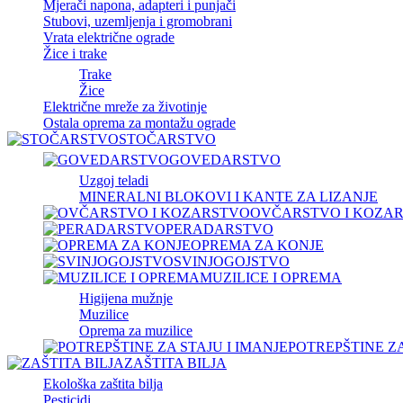
Mjerači napona, adapteri i punjači
Stubovi, uzemljenja i gromobrani
Vrata električne ograde
Žice i trake
Trake
Žice
Električne mreže za životinje
Ostala oprema za montažu ograde
STOČARSTVO
GOVEDARSTVO
Uzgoj teladi
MINERALNI BLOKOVI I KANTE ZA LIZANJE
OVČARSTVO I KOZA
PERADARSTVO
OPREMA ZA KONJE
SVINJOGOJSTVO
MUZILICE I OPREMA
Higijena mužnje
Muzilice
Oprema za muzilice
POTREPŠTINE ZA
ZAŠTITA BILJA
Ekološka zaštita bilja
Pesticidi