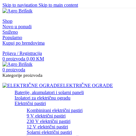
Skip to navigation
Skip to main content
Shop
Novo u ponudi
Sniženo
Popularno
Kupuj po brendovima
Prijava / Registracija
0
proizvoda
0,00
KM
0
proizvoda
Kategorije proizvoda
ELEKTRIČNE OGRADE
Baterije, akumulatori i solarni paneli
Izolatori za električnu ogradu
Električni pastiri
Kombinirani električni pastiri
9 V električni pastiri
230 V električni pastiri
12 V električni pastiri
Solarni električni pastiri