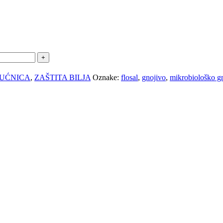
KUĆNICA
,
ZAŠTITA BILJA
Oznake:
flosal
,
gnojivo
,
mikrobiološko g