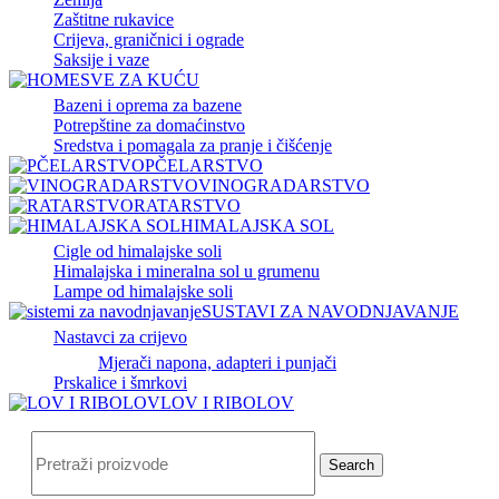
Zaštitne rukavice
Crijeva, graničnici i ograde
Saksije i vaze
SVE ZA KUĆU
Bazeni i oprema za bazene
Potrepštine za domaćinstvo
Sredstva i pomagala za pranje i čišćenje
PČELARSTVO
VINOGRADARSTVO
RATARSTVO
HIMALAJSKA SOL
Cigle od himalajske soli
Himalajska i mineralna sol u grumenu
Lampe od himalajske soli
SUSTAVI ZA NAVODNJAVANJE
Nastavci za crijevo
Mjerači napona, adapteri i punjači
Prskalice i šmrkovi
LOV I RIBOLOV
Search