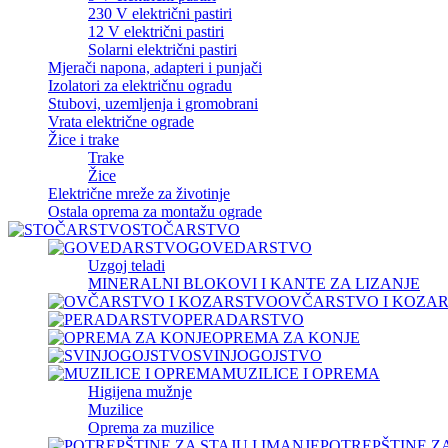
230 V električni pastiri
12 V električni pastiri
Solarni električni pastiri
Mjerači napona, adapteri i punjači
Izolatori za električnu ogradu
Stubovi, uzemljenja i gromobrani
Vrata električne ograde
Žice i trake
Trake
Žice
Električne mreže za životinje
Ostala oprema za montažu ograde
STOČARSTVO
GOVEDARSTVO
Uzgoj teladi
MINERALNI BLOKOVI I KANTE ZA LIZANJE
OVČARSTVO I KOZA
PERADARSTVO
OPREMA ZA KONJE
SVINJOGOJSTVO
MUZILICE I OPREMA
Higijena mužnje
Muzilice
Oprema za muzilice
POTREPŠTINE ZA