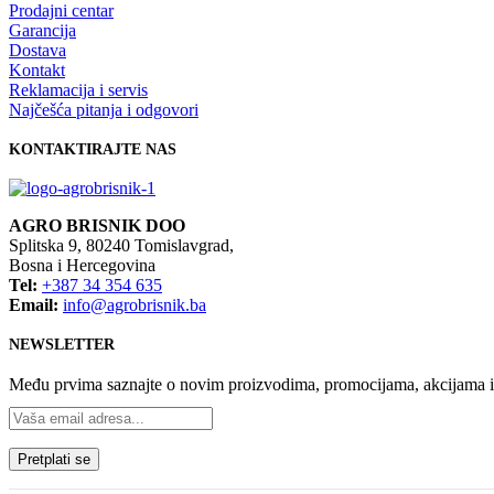
Prodajni centar
Garancija
Dostava
Kontakt
Reklamacija i servis
Najčešća pitanja i odgovori
KONTAKTIRAJTE NAS
AGRO BRISNIK DOO
Splitska 9, 80240 Tomislavgrad,
Bosna i Hercegovina
Tel:
+387 34 354 635
Email:
info@agrobrisnik.ba
NEWSLETTER
Među prvima saznajte o novim proizvodima, promocijama, akcijama 