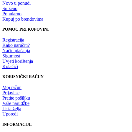
Novo u ponudi
Sniženo
Popularno
Kupuj po brendovima
POMOĆ PRI KUPOVINI
Registracija
Kako naručiti?
Način plaćanja
Sigurnost
Uvjeti korištenja
Kolačići
KORISNIČKI RAČUN
Moj račun
Prijavi se
Pratite pošiljku
Vaše narudžbe
Lista želja
Uporedi
INFORMACIJE