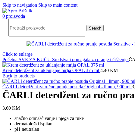
Skip to navigation
Skip to main content
0
proizvoda
Search
Click to enlarge
Početna
SVE ZA KUĆU
Sredstva i pomagala za pranje i čišćenje
ČAR
Krem deterdžent za uklanjanje mrlja OPAL 375 ml
4,40
KM
Back to products
ČARLI deterdžent za ručno pranje posuđa Original - limun, 900 ml
3
ČARLI deterdžent za ručno pran
3,60
KM
snažno odmašćivanje i njega za ruke
dermatološki ispitan
pH neutralan