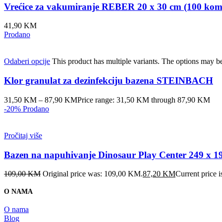
Vrećice za vakumiranje REBER 20 x 30 cm (100 ko
41,90
KM
Prodano
Odaberi opcije
This product has multiple variants. The options may b
Klor granulat za dezinfekciju bazena STEINBACH
31,50
KM
–
87,90
KM
Price range: 31,50 KM through 87,90 KM
-20%
Prodano
Pročitaj više
Bazen na napuhivanje Dinosaur Play Center 249 x 
109,00
KM
Original price was: 109,00 KM.
87,20
KM
Current price 
O NAMA
O nama
Blog