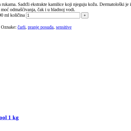
 rukama. Sadrži ekstrakte kamilice koji njeguju kožu. Dermatološki je isp
oć odmašćivanja, čak i u hladnoj vodi.
00 ml količina
Oznake:
čarli
,
pranje posuđa
,
sensitive
ol 1 kg