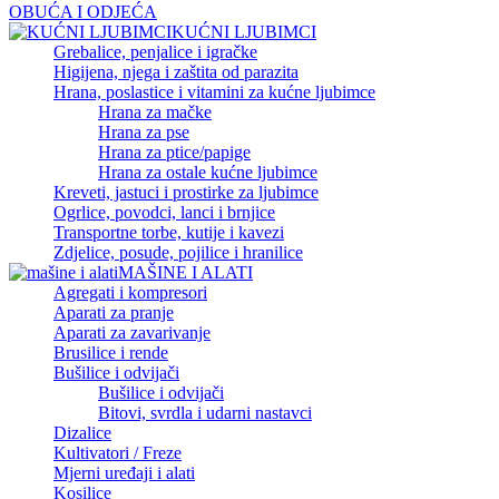
OBUĆA I ODJEĆA
KUĆNI LJUBIMCI
Grebalice, penjalice i igračke
Higijena, njega i zaštita od parazita
Hrana, poslastice i vitamini za kućne ljubimce
Hrana za mačke
Hrana za pse
Hrana za ptice/papige
Hrana za ostale kućne ljubimce
Kreveti, jastuci i prostirke za ljubimce
Ogrlice, povodci, lanci i brnjice
Transportne torbe, kutije i kavezi
Zdjelice, posude, pojilice i hranilice
MAŠINE I ALATI
Agregati i kompresori
Aparati za pranje
Aparati za zavarivanje
Brusilice i rende
Bušilice i odvijači
Bušilice i odvijači
Bitovi, svrdla i udarni nastavci
Dizalice
Kultivatori / Freze
Mjerni uređaji i alati
Kosilice