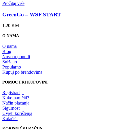
Pročitaj više
GreenGo – WSF START
1,20
KM
O NAMA
O nama
Blog
Novo u ponudi
Sniženo
Popularno
Kupuj po brendovima
POMOĆ PRI KUPOVINI
Registracija
Kako naručiti?
Način plaćanja
Sigurnost
Uvjeti korištenja
Kolačići
KORISNIČKI RAČUN