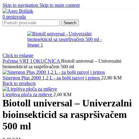
Skip to navigation
Skip to main content
0
proizvoda
Search
Click to enlarge
Početna
VRT I OKUĆNICA
Biotoll universal – Univerzalni
bioinsekticid sa raspršivačem 500 ml
Sinergon Plus 2000 1,2 L - za bolji razvoj i prinos
22,80
KM
Back to products
Ljepljiva ploča za miševe
2,00
KM
Biotoll universal – Univerzalni
bioinsekticid sa raspršivačem
500 ml