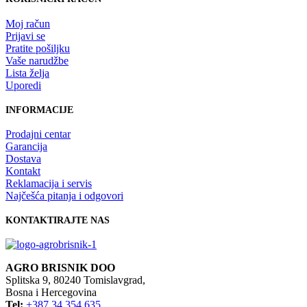
Moj račun
Prijavi se
Pratite pošiljku
Vaše narudžbe
Lista želja
Uporedi
INFORMACIJE
Prodajni centar
Garancija
Dostava
Kontakt
Reklamacija i servis
Najčešća pitanja i odgovori
KONTAKTIRAJTE NAS
AGRO BRISNIK DOO
Splitska 9, 80240 Tomislavgrad,
Bosna i Hercegovina
Tel:
+387 34 354 635