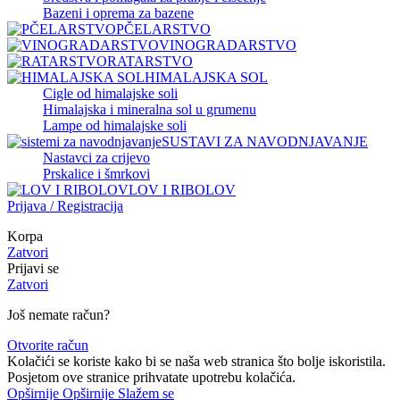
Bazeni i oprema za bazene
PČELARSTVO
VINOGRADARSTVO
RATARSTVO
HIMALAJSKA SOL
Cigle od himalajske soli
Himalajska i mineralna sol u grumenu
Lampe od himalajske soli
SUSTAVI ZA NAVODNJAVANJE
Nastavci za crijevo
Prskalice i šmrkovi
LOV I RIBOLOV
Prijava / Registracija
Korpa
Zatvori
Prijavi se
Zatvori
Još nemate račun?
Otvorite račun
Kolačići se koriste kako bi se naša web stranica što bolje iskoristila.
Posjetom ove stranice prihvatate upotrebu kolačića.
Opširnije
Opširnije
Slažem se