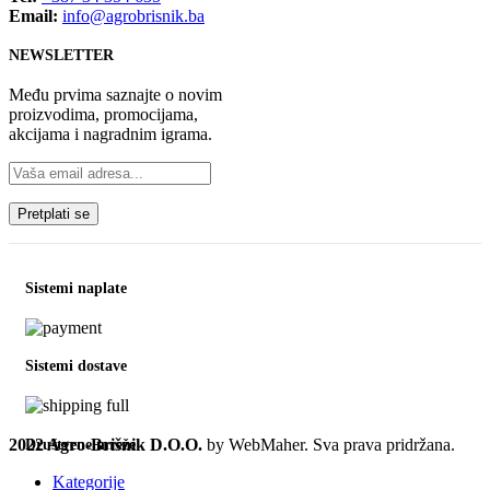
Email:
info@agrobrisnik.ba
NEWSLETTER
Među prvima saznajte o novim
proizvodima, promocijama,
akcijama i nagradnim igrama.
Sistemi naplate
Sistemi dostave
2022 Agro-Brišnik D.O.O.
by WebMaher. Sva prava pridržana.
Društvene mreže
Kategorije