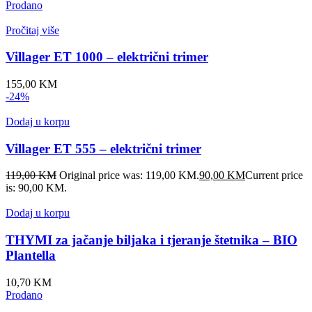
Prodano
Pročitaj više
Villager ET 1000 – električni trimer
155,00
KM
-24%
Dodaj u korpu
Villager ET 555 – električni trimer
119,00
KM
Original price was: 119,00 KM.
90,00
KM
Current price
is: 90,00 KM.
Dodaj u korpu
THYMI za jačanje biljaka i tjeranje štetnika – BIO
Plantella
10,70
KM
Prodano