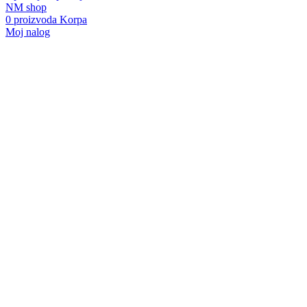
NM shop
0
proizvoda
Korpa
Moj nalog