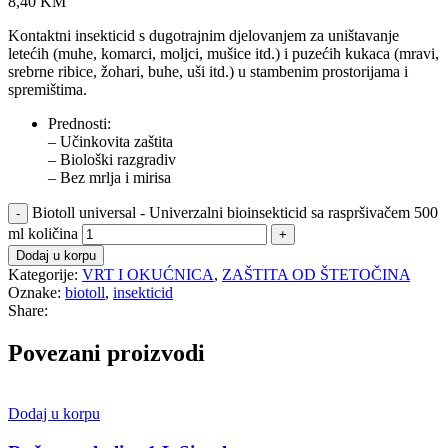
8,40
KM
Kontaktni insekticid s dugotrajnim djelovanjem za uništavanje
letećih (muhe, komarci, moljci, mušice itd.) i puzećih kukaca (mravi,
srebrne ribice, žohari, buhe, uši itd.) u stambenim prostorijama i
spremištima.
Prednosti:
– Učinkovita zaštita
– Biološki razgradiv
– Bez mrlja i mirisa
Biotoll universal - Univerzalni bioinsekticid sa raspršivačem 500
ml količina
Dodaj u korpu
Kategorije:
VRT I OKUĆNICA
,
ZAŠTITA OD ŠTETOČINA
Oznake:
biotoll
,
insekticid
Share:
Povezani proizvodi
Dodaj u korpu