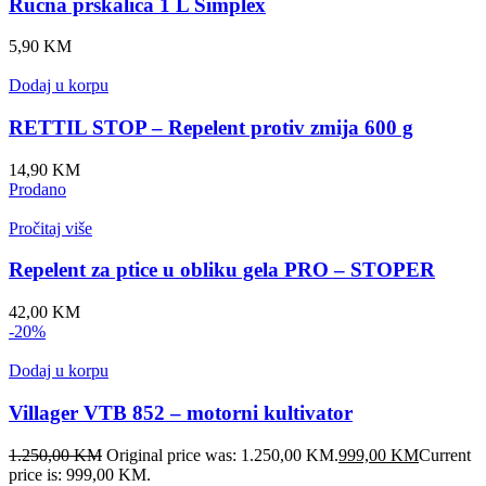
Ručna prskalica 1 L Simplex
5,90
KM
Dodaj u korpu
RETTIL STOP – Repelent protiv zmija 600 g
14,90
KM
Prodano
Pročitaj više
Repelent za ptice u obliku gela PRO – STOPER
42,00
KM
-20%
Dodaj u korpu
Villager VTB 852 – motorni kultivator
1.250,00
KM
Original price was: 1.250,00 KM.
999,00
KM
Current
price is: 999,00 KM.