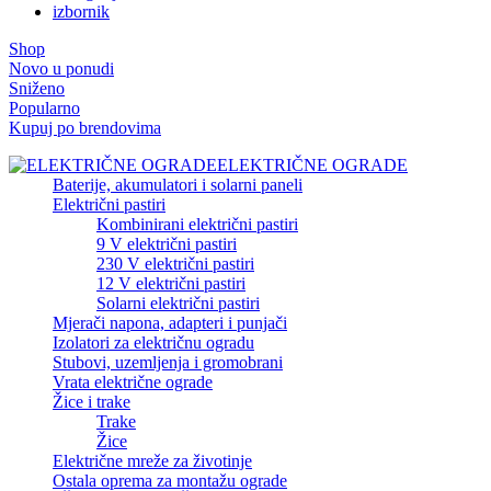
izbornik
Shop
Novo u ponudi
Sniženo
Popularno
Kupuj po brendovima
ELEKTRIČNE OGRADE
Baterije, akumulatori i solarni paneli
Električni pastiri
Kombinirani električni pastiri
9 V električni pastiri
230 V električni pastiri
12 V električni pastiri
Solarni električni pastiri
Mjerači napona, adapteri i punjači
Izolatori za električnu ogradu
Stubovi, uzemljenja i gromobrani
Vrata električne ograde
Žice i trake
Trake
Žice
Električne mreže za životinje
Ostala oprema za montažu ograde