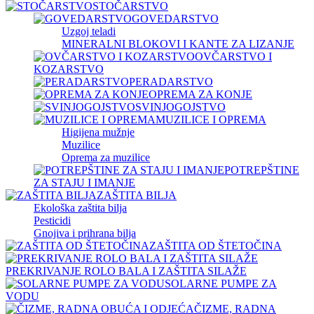
STOČARSTVO
GOVEDARSTVO
Uzgoj teladi
MINERALNI BLOKOVI I KANTE ZA LIZANJE
OVČARSTVO I
KOZARSTVO
PERADARSTVO
OPREMA ZA KONJE
SVINJOGOJSTVO
MUZILICE I OPREMA
Higijena mužnje
Muzilice
Oprema za muzilice
POTREPŠTINE
ZA STAJU I IMANJE
ZAŠTITA BILJA
Ekološka zaštita bilja
Pesticidi
Gnojiva i prihrana bilja
ZAŠTITA OD ŠTETOČINA
PREKRIVANJE ROLO BALA I ZAŠTITA SILAŽE
SOLARNE PUMPE ZA
VODU
ČIZME, RADNA