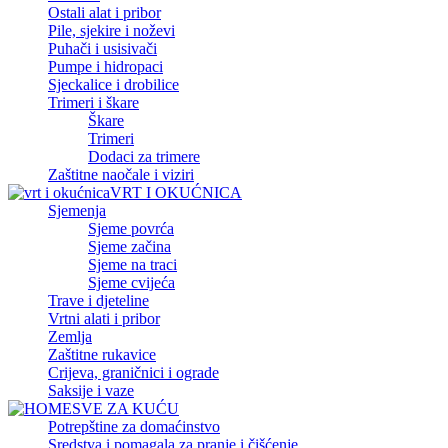
Ostali alat i pribor
Pile, sjekire i noževi
Puhači i usisivači
Pumpe i hidropaci
Sjeckalice i drobilice
Trimeri i škare
Škare
Trimeri
Dodaci za trimere
Zaštitne naočale i viziri
VRT I OKUĆNICA
Sjemenja
Sjeme povrća
Sjeme začina
Sjeme na traci
Sjeme cvijeća
Trave i djeteline
Vrtni alati i pribor
Zemlja
Zaštitne rukavice
Crijeva, graničnici i ograde
Saksije i vaze
SVE ZA KUĆU
Potrepštine za domaćinstvo
Sredstva i pomagala za pranje i čišćenje