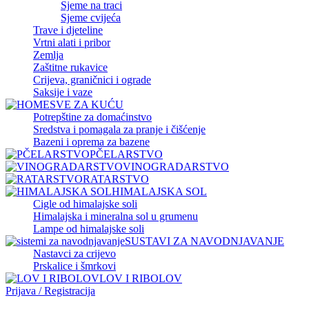
Sjeme na traci
Sjeme cvijeća
Trave i djeteline
Vrtni alati i pribor
Zemlja
Zaštitne rukavice
Crijeva, graničnici i ograde
Saksije i vaze
SVE ZA KUĆU
Potrepštine za domaćinstvo
Sredstva i pomagala za pranje i čišćenje
Bazeni i oprema za bazene
PČELARSTVO
VINOGRADARSTVO
RATARSTVO
HIMALAJSKA SOL
Cigle od himalajske soli
Himalajska i mineralna sol u grumenu
Lampe od himalajske soli
SUSTAVI ZA NAVODNJAVANJE
Nastavci za crijevo
Prskalice i šmrkovi
LOV I RIBOLOV
Prijava / Registracija