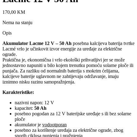
170,00
KM
Nema na stanju
Opis
Akumulator Lacme 12 V – 50 Ah
posebna kalcijeva baterija tvrtke
Lacmé vrlo je učinkovit izvor energije za uređaje za električne
ograde.
Praktična je, ekonomična i vrlo ekološki prihvatljivi jer se može
jednostavno napuniti u bilo kojem trenutku pomoću solarne ploče ili
punjača. Za razliku od normalnih baterija s mokrim ćelijama,
kalcijeve baterije uglavnom ne zahtijevaju održavanje, imaju
iznimno nisku razinu samopražnjenja.
Karakteristike:
nazivni napon: 12 V
kapacitet:
50 Ah
posebno pogodan za 12 V baterijske uređaje s ili bez solarne
ploče
akumulator je
vodootporan
posebno za korištenje uređaja za električne ograde, zbog
sporih ciklusa punjenja i pražnjenja