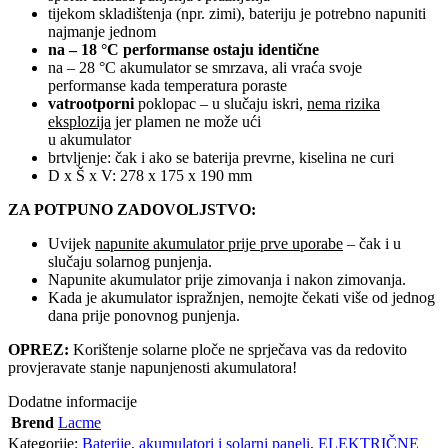
tijekom skladištenja (npr. zimi), bateriju je potrebno napuniti
najmanje jednom
na – 18 °C performanse ostaju identične
na – 28 °C akumulator se smrzava, ali vraća svoje
performanse kada temperatura poraste
vatrootporni
poklopac – u slučaju iskri,
nema rizika
eksplozija
jer plamen ne može ući
u akumulator
brtvljenje: čak i ako se baterija prevrne, kiselina ne curi
D x Š x V: 278 x 175 x 190 mm
ZA POTPUNO ZADOVOLJSTVO:
Uvijek
napunite akumulator prije prve uporabe
– čak i u
slučaju solarnog punjenja.
Napunite akumulator prije zimovanja i nakon zimovanja.
Kada je akumulator ispražnjen, nemojte čekati više od jednog
dana prije ponovnog punjenja.
OPREZ:
Korištenje solarne ploče ne sprječava vas da redovito
provjeravate stanje napunjenosti akumulatora!
Dodatne informacije
Brend
Lacme
Kategorije:
Baterije, akumulatori i solarni paneli
,
ELEKTRIČNE