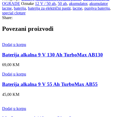
OGRADE
Oznake
12 V / 50 ah
,
50 ah
,
akumulator
,
akumulator
lacme
,
baterija
,
baterija za električni pastir
,
lacme
,
punjiva baterija
,
special cloture
Share:
Povezani proizvodi
Dodaj u korpu
Baterija alkalna 9 V 130 Ah TurboMax AB130
69,00
KM
Dodaj u korpu
Baterija alkalna 9 V 55 Ah TurboMax AB55
45,00
KM
Dodaj u korpu