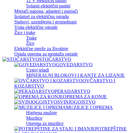
12 V električni pastiri
Solarni električni pastiri
Mjerači napona, adapteri i punjači
Izolatori za električnu ogradu
Stubovi, uzemljenja i gromobrani
Vrata električne ograde
Žice i trake
Trake
Žice
Električne mreže za životinje
Ostala oprema za montažu ograde
STOČARSTVO
GOVEDARSTVO
Uzgoj teladi
MINERALNI BLOKOVI I KANTE ZA LIZANJE
OVČARSTVO I
KOZARSTVO
PERADARSTVO
OPREMA ZA KONJE
SVINJOGOJSTVO
MUZILICE I OPREMA
Higijena mužnje
Muzilice
Oprema za muzilice
POTREPŠTINE