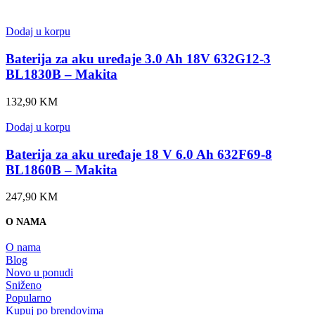
Dodaj u korpu
Baterija za aku uređaje 3.0 Ah 18V 632G12-3
BL1830B – Makita
132,90
KM
Dodaj u korpu
Baterija za aku uređaje 18 V 6.0 Ah 632F69-8
BL1860B – Makita
247,90
KM
O NAMA
O nama
Blog
Novo u ponudi
Sniženo
Popularno
Kupuj po brendovima