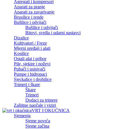
Agregati i kompresori
Aparati za pranje
Aparati za zavarivanje
Brusilice i rende
Bušilice i odvijači
Bušilice i odvijači
Bitovi, svrdla i udarni nastavci
Dizalice
Kultivatori / Freze
Mjerni uređaji i alati
Kosilice
Ostali alat i pribor
Pile, sjekire i noževi
Puhači i usisivači
Pumpe i hidropaci
Sjeckalice i drobilice
Trimeri i škare
Škare
Trimeri
Dodaci za trimere
Zaštitne naočale i viziri
VRT I OKUĆNICA
Sjemenja
Sjeme povrća
Sjeme začina