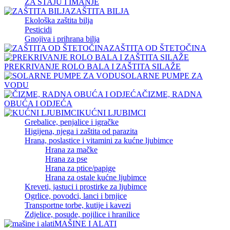
ZA STAJU I IMANJE
ZAŠTITA BILJA
Ekološka zaštita bilja
Pesticidi
Gnojiva i prihrana bilja
ZAŠTITA OD ŠTETOČINA
PREKRIVANJE ROLO BALA I ZAŠTITA SILAŽE
SOLARNE PUMPE ZA
VODU
ČIZME, RADNA
OBUĆA I ODJEĆA
KUĆNI LJUBIMCI
Grebalice, penjalice i igračke
Higijena, njega i zaštita od parazita
Hrana, poslastice i vitamini za kućne ljubimce
Hrana za mačke
Hrana za pse
Hrana za ptice/papige
Hrana za ostale kućne ljubimce
Kreveti, jastuci i prostirke za ljubimce
Ogrlice, povodci, lanci i brnjice
Transportne torbe, kutije i kavezi
Zdjelice, posude, pojilice i hranilice
MAŠINE I ALATI