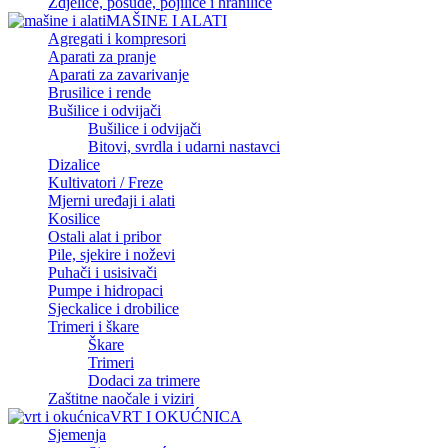
Zdjelice, posude, pojilice i hranilice
MAŠINE I ALATI
Agregati i kompresori
Aparati za pranje
Aparati za zavarivanje
Brusilice i rende
Bušilice i odvijači
Bušilice i odvijači
Bitovi, svrdla i udarni nastavci
Dizalice
Kultivatori / Freze
Mjerni uređaji i alati
Kosilice
Ostali alat i pribor
Pile, sjekire i noževi
Puhači i usisivači
Pumpe i hidropaci
Sjeckalice i drobilice
Trimeri i škare
Škare
Trimeri
Dodaci za trimere
Zaštitne naočale i viziri
VRT I OKUĆNICA
Sjemenja