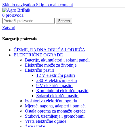
Skip to navigation
Skip to main content
0
proizvoda
Search
Zatvori
Kategorije proizvoda
ČIZME, RADNA OBUĆA I ODJEĆA
ELEKTRIČNE OGRADE
Baterije, akumulatori i solarni paneli
Električne mreže za životinje
Električni pastiri
12 V električni pastiri
230 V električni pastiri
9 V električni pastiri
Kombinirani električni pastiri
Solarni električni pastiri
Izolatori za električnu ogradu
Mjerači napona, adapteri i punjači
Ostala oprema za montažu ograde
Stubovi, uzemljenja i gromobrani
Vrata električne ograde
Žice i trake