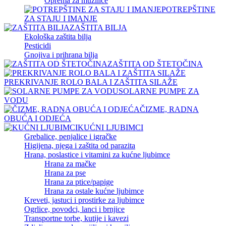
Oprema za muzilice
POTREPŠTINE
ZA STAJU I IMANJE
ZAŠTITA BILJA
Ekološka zaštita bilja
Pesticidi
Gnojiva i prihrana bilja
ZAŠTITA OD ŠTETOČINA
PREKRIVANJE ROLO BALA I ZAŠTITA SILAŽE
SOLARNE PUMPE ZA
VODU
ČIZME, RADNA
OBUĆA I ODJEĆA
KUĆNI LJUBIMCI
Grebalice, penjalice i igračke
Higijena, njega i zaštita od parazita
Hrana, poslastice i vitamini za kućne ljubimce
Hrana za mačke
Hrana za pse
Hrana za ptice/papige
Hrana za ostale kućne ljubimce
Kreveti, jastuci i prostirke za ljubimce
Ogrlice, povodci, lanci i brnjice
Transportne torbe, kutije i kavezi