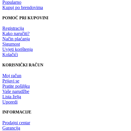
Popularno
Kupuj po brendovima
POMOĆ PRI KUPOVINI
Registracija
Kako naručiti?
Način plaćanja
Sigurnost
Uvjeti korištenja
Kolačići
KORISNIČKI RAČUN
Moj račun
Prijavi se
Pratite pošiljku
Vaše narudžbe
Lista želja
Uporedi
INFORMACIJE
Prodajni centar
Garancija