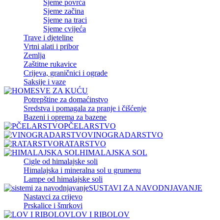
Sjeme povrća
Sjeme začina
Sjeme na traci
Sjeme cvijeća
Trave i djeteline
Vrtni alati i pribor
Zemlja
Zaštitne rukavice
Crijeva, graničnici i ograde
Saksije i vaze
SVE ZA KUĆU
Potrepštine za domaćinstvo
Sredstva i pomagala za pranje i čišćenje
Bazeni i oprema za bazene
PČELARSTVO
VINOGRADARSTVO
RATARSTVO
HIMALAJSKA SOL
Cigle od himalajske soli
Himalajska i mineralna sol u grumenu
Lampe od himalajske soli
SUSTAVI ZA NAVODNJAVANJE
Nastavci za crijevo
Prskalice i šmrkovi
LOV I RIBOLOV