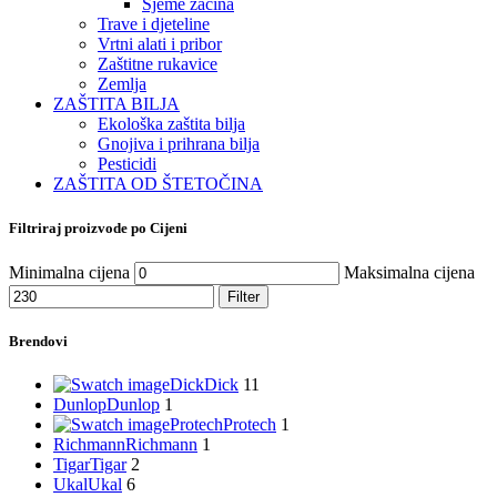
Sjeme začina
Trave i djeteline
Vrtni alati i pribor
Zaštitne rukavice
Zemlja
ZAŠTITA BILJA
Ekološka zaštita bilja
Gnojiva i prihrana bilja
Pesticidi
ZAŠTITA OD ŠTETOČINA
Filtriraj proizvode po Cijeni
Minimalna cijena
Maksimalna cijena
Filter
Brendovi
Dick
Dick
11
Dunlop
Dunlop
1
Protech
Protech
1
Richmann
Richmann
1
Tigar
Tigar
2
Ukal
Ukal
6