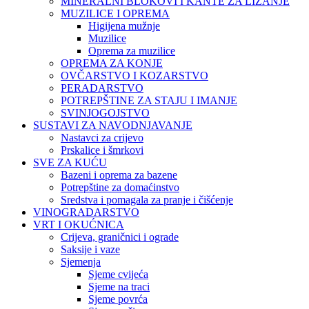
MINERALNI BLOKOVI I KANTE ZA LIZANJE
MUZILICE I OPREMA
Higijena mužnje
Muzilice
Oprema za muzilice
OPREMA ZA KONJE
OVČARSTVO I KOZARSTVO
PERADARSTVO
POTREPŠTINE ZA STAJU I IMANJE
SVINJOGOJSTVO
SUSTAVI ZA NAVODNJAVANJE
Nastavci za crijevo
Prskalice i šmrkovi
SVE ZA KUĆU
Bazeni i oprema za bazene
Potrepštine za domaćinstvo
Sredstva i pomagala za pranje i čišćenje
VINOGRADARSTVO
VRT I OKUĆNICA
Crijeva, graničnici i ograde
Saksije i vaze
Sjemenja
Sjeme cvijeća
Sjeme na traci
Sjeme povrća