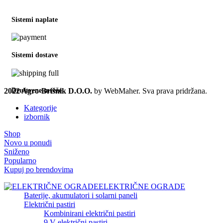
Sistemi naplate
Sistemi dostave
2022 Agro-Brišnik D.O.O.
by WebMaher. Sva prava pridržana.
Društvene mreže
Kategorije
izbornik
Shop
Novo u ponudi
Sniženo
Popularno
Kupuj po brendovima
ELEKTRIČNE OGRADE
Baterije, akumulatori i solarni paneli
Električni pastiri
Kombinirani električni pastiri
9 V električni pastiri