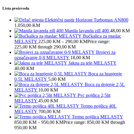
Lista proizvoda
Električni pastir Horizont Turbomax AN800
1.050,00
KM
Manila lavanda zill 400
48,00
KM
Bućkalica za maslac
MELASTY
225,00
KM
–
290,00
KM
Price range:
225,00 KM through 290,00 KM
Brojevi za
označavanje 0-9 MELASTY
18,00
KM
Jakna za tele MELASTY
40,00
KM
Boca za hranjenje
0,5L MELASTY
5,00
KM
Boca za dojenje 2,5L
MELASTY
10,00
KM
Pvc pojilica 2,5lit
MELASTY
45,00
KM
Termo pojilica 40L
MELASTY
700,00
KM
Termo pojilica MELASTY
850,00
KM
–
950,00
KM
Price range: 850,00 KM through
950,00 KM