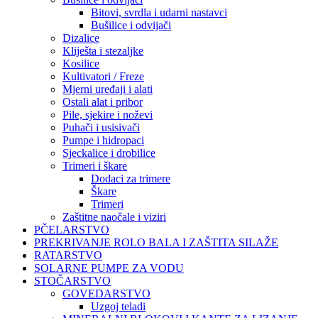
Bitovi, svrdla i udarni nastavci
Bušilice i odvijači
Dizalice
Kliješta i stezaljke
Kosilice
Kultivatori / Freze
Mjerni uređaji i alati
Ostali alat i pribor
Pile, sjekire i noževi
Puhači i usisivači
Pumpe i hidropaci
Sjeckalice i drobilice
Trimeri i škare
Dodaci za trimere
Škare
Trimeri
Zaštitne naočale i viziri
PČELARSTVO
PREKRIVANJE ROLO BALA I ZAŠTITA SILAŽE
RATARSTVO
SOLARNE PUMPE ZA VODU
STOČARSTVO
GOVEDARSTVO
Uzgoj teladi