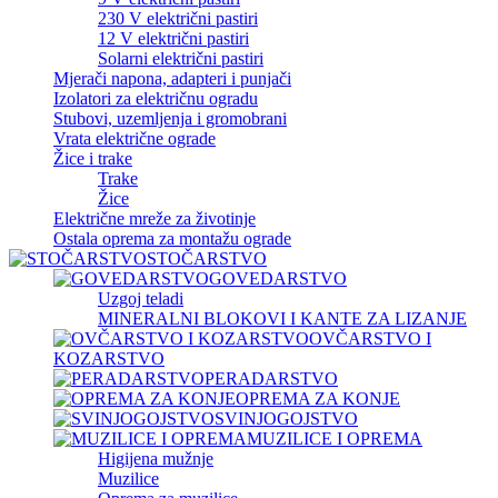
230 V električni pastiri
12 V električni pastiri
Solarni električni pastiri
Mjerači napona, adapteri i punjači
Izolatori za električnu ogradu
Stubovi, uzemljenja i gromobrani
Vrata električne ograde
Žice i trake
Trake
Žice
Električne mreže za životinje
Ostala oprema za montažu ograde
STOČARSTVO
GOVEDARSTVO
Uzgoj teladi
MINERALNI BLOKOVI I KANTE ZA LIZANJE
OVČARSTVO I
KOZARSTVO
PERADARSTVO
OPREMA ZA KONJE
SVINJOGOJSTVO
MUZILICE I OPREMA
Higijena mužnje
Muzilice