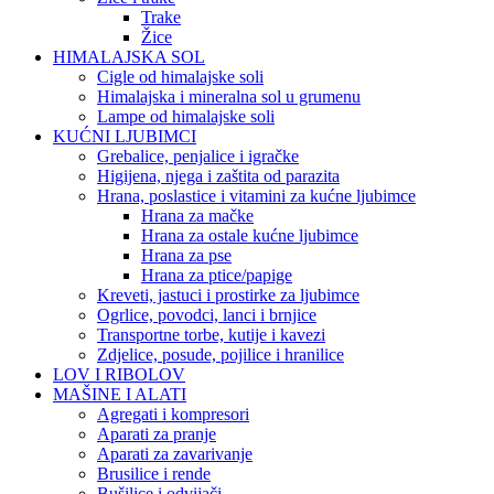
Trake
Žice
HIMALAJSKA SOL
Cigle od himalajske soli
Himalajska i mineralna sol u grumenu
Lampe od himalajske soli
KUĆNI LJUBIMCI
Grebalice, penjalice i igračke
Higijena, njega i zaštita od parazita
Hrana, poslastice i vitamini za kućne ljubimce
Hrana za mačke
Hrana za ostale kućne ljubimce
Hrana za pse
Hrana za ptice/papige
Kreveti, jastuci i prostirke za ljubimce
Ogrlice, povodci, lanci i brnjice
Transportne torbe, kutije i kavezi
Zdjelice, posude, pojilice i hranilice
LOV I RIBOLOV
MAŠINE I ALATI
Agregati i kompresori
Aparati za pranje
Aparati za zavarivanje
Brusilice i rende
Bušilice i odvijači