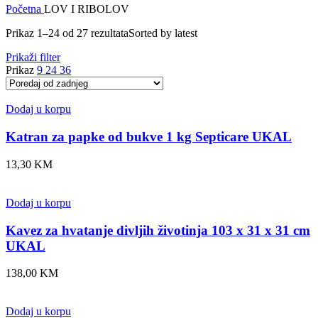
Početna
LOV I RIBOLOV
Prikaz 1–24 od 27 rezultata
Sorted by latest
Prikaži filter
Prikaz
9
24
36
Dodaj u korpu
Katran za papke od bukve 1 kg Septicare UKAL
13,30
KM
Dodaj u korpu
Kavez za hvatanje divljih životinja 103 x 31 x 31 cm
UKAL
138,00
KM
Dodaj u korpu